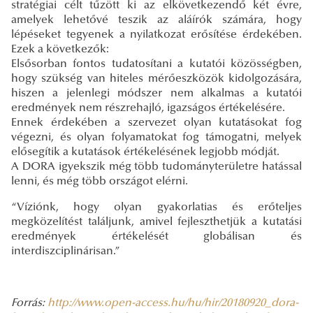
stratégiai célt tűzött ki az elkövetkezendő két évre,
amelyek lehetővé teszik az aláírók számára, hogy
lépéseket tegyenek a nyilatkozat erősítése érdekében.
Ezek a következők:
Elsősorban fontos tudatosítani a kutatói közösségben,
hogy szükség van hiteles mérőeszközök kidolgozására,
hiszen a jelenlegi módszer nem alkalmas a kutatói
eredmények nem részrehajló, igazságos értékelésére.
Ennek érdekében a szervezet olyan kutatásokat fog
végezni, és olyan folyamatokat fog támogatni, melyek
elősegítik a kutatások értékelésének legjobb módját.
A DORA igyekszik még több tudományterületre hatással
lenni, és még több országot elérni.
“Víziónk, hogy olyan gyakorlatias és erőteljes
megközelítést találjunk, amivel fejleszthetjük a kutatási
eredmények értékelését globálisan és
interdiszciplinárisan.”
Forrás:
http://www.open-access.hu/hu/hir/20180920_dora-