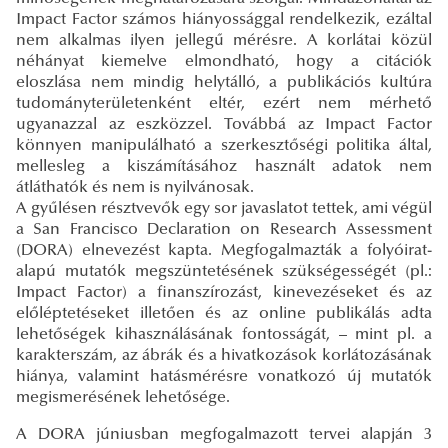
Impact Factor számos hiányossággal rendelkezik, ezáltal
nem alkalmas ilyen jellegű mérésre. A korlátai közül
néhányat kiemelve elmondható, hogy a citációk
eloszlása nem mindig helytálló, a publikációs kultúra
tudományterületenként eltér, ezért nem mérhető
ugyanazzal az eszközzel. Továbbá az Impact Factor
könnyen manipulálható a szerkesztőségi politika által,
mellesleg a kiszámításához használt adatok nem
átláthatók és nem is nyilvánosak.
A gyűlésen résztvevők egy sor javaslatot tettek, ami végül
a San Francisco Declaration on Research Assessment
(DORA) elnevezést kapta. Megfogalmazták a folyóirat-
alapú mutatók megszüntetésének szükségességét (pl.:
Impact Factor) a finanszírozást, kinevezéseket és az
előléptetéseket illetően és az online publikálás adta
lehetőségek kihasználásának fontosságát, – mint pl. a
karakterszám, az ábrák és a hivatkozások korlátozásának
hiánya, valamint hatásmérésre vonatkozó új mutatók
megismerésének lehetősége.
A DORA júniusban megfogalmazott tervei alapján 3