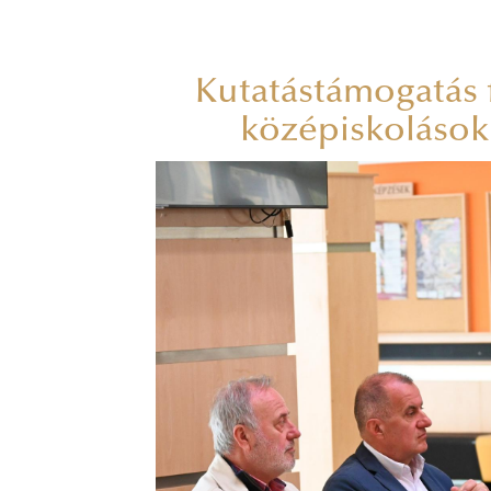
Kutatástámogatás 
középiskolások