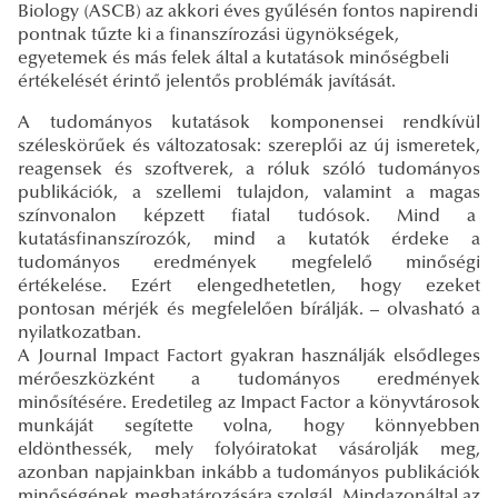
Biology (ASCB) az akkori éves gyűlésén fontos napirendi
pontnak tűzte ki a finanszírozási ügynökségek,
egyetemek és más felek által a kutatások minőségbeli
értékelését érintő jelentős problémák javítását.
A tudományos kutatások komponensei rendkívül
széleskörűek és változatosak: szereplői az új ismeretek,
reagensek és szoftverek, a róluk szóló tudományos
publikációk, a szellemi tulajdon, valamint a magas
színvonalon képzett fiatal tudósok. Mind a
kutatásfinanszírozók, mind a kutatók érdeke a
tudományos eredmények megfelelő minőségi
értékelése. Ezért elengedhetetlen, hogy ezeket
pontosan mérjék és megfelelően bírálják. – olvasható a
nyilatkozatban.
A Journal Impact Factort gyakran használják elsődleges
mérőeszközként a tudományos eredmények
minősítésére. Eredetileg az Impact Factor a könyvtárosok
munkáját segítette volna, hogy könnyebben
eldönthessék, mely folyóiratokat vásárolják meg,
azonban napjainkban inkább a tudományos publikációk
minőségének meghatározására szolgál. Mindazonáltal az