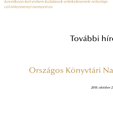
kovetkezo-ket-evben-kutatasok-ertekelesenek-reformja-
cel-intezmenyi-nemzeti-es
További híre
Országos Könyvtári N
2018. október 2