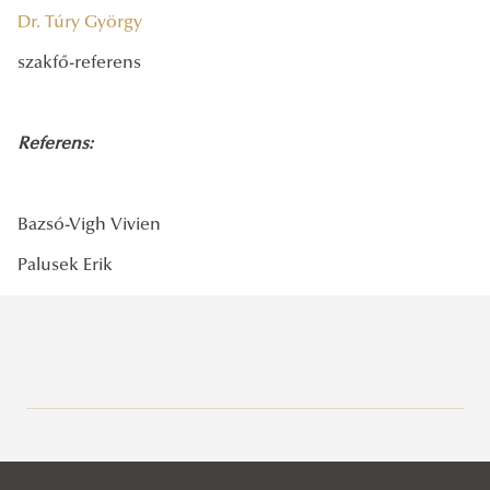
Dr. Túry György
szakfő-referens
Referens:
Bazsó-Vigh Vivien
Palusek Erik
Kutatásetikai Bizottság
Egyetemi Doktori és Habilitációs Tanács
Bemutatkozás