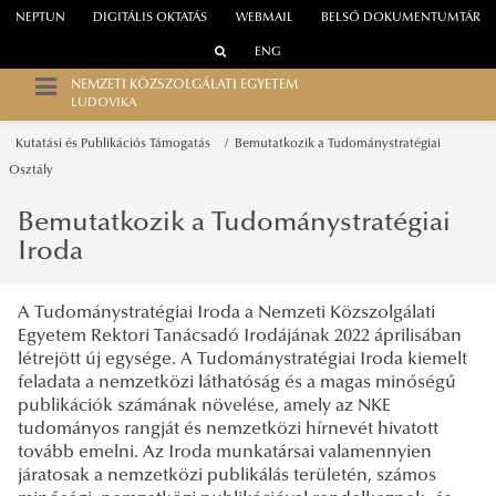
NEPTUN
DIGITÁLIS OKTATÁS
WEBMAIL
BELSŐ DOKUMENTUMTÁR
ENG
NEMZETI KÖZSZOLGÁLATI EGYETEM
LUDOVIKA
Kutatási és Publikációs Támogatás
Bemutatkozik a Tudománystratégiai
Osztály
Bemutatkozik a Tudománystratégiai
Iroda
A Tudománystratégiai Iroda a Nemzeti Közszolgálati
Egyetem Rektori Tanácsadó Irodájának 2022 áprilisában
létrejött új egysége. A Tudománystratégiai Iroda kiemelt
feladata a nemzetközi láthatóság és a magas minőségű
publikációk számának növelése, amely az NKE
tudományos rangját és nemzetközi hírnevét hivatott
tovább emelni. Az Iroda munkatársai valamennyien
járatosak a nemzetközi publikálás területén, számos