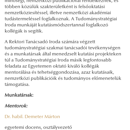
minőségi, nemzetközi publikációval rendelkeznek, és
többen közülük szakterületként is felsőoktatási
nemzetköziesítéssel, illetve nemzetközi akadémiai
tudástermeléssel foglalkoznak. A Tudománystratégiai
Iroda munkáját kutatásmódszertannal foglalkozó
kollégák is segítik.
A Rektori Tanácsadó Iroda számára végzett
tudománystratégiai szakmai tanácsadói tevékenységen
és a munkatársak által menedzselt kutatási projekteken
túl a Tudománystratégiai Iroda másik legfontosabb
feladata az Egyetemen oktató kiváló kollégák
mentorálása és tehetséggondozása, azaz kutatásaik,
nemzetközi publikációik és tudományos előmenetelük
támogatása.
Munkatársak:
Mentorok:
Dr. habil. Demeter Márton
egyetemi docens, osztályvezető