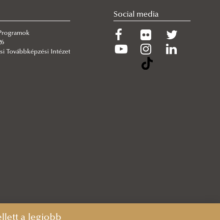
Social media
 Programok
26
si Továbbképzési Intézet
lett a legjobb