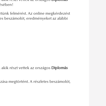
kik részt vettek az országos
Diplomás
résében!
eztünk felmérést. Az online megkérdezést
etes beszámolót, eredményeket az alábbi
kik részt vettek az országos
Diplomás
zása megtörtént. A részletes beszámolót,