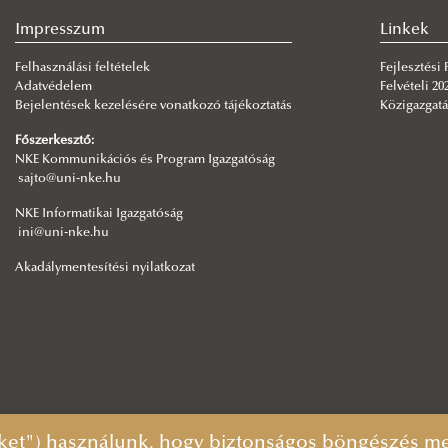
Impresszum
Linkek
Felhasználási feltételek
Fejlesztési
Adatvédelem
Felvételi 20
Bejelentések kezelésére vonatkozó tájékoztatás
Közigazgatá
Főszerkesztő:
NKE Kommunikációs és Program Igazgatóság
sajto@uni-nke.hu
NKE Informatikai Igazgatóság
ini@uni-nke.hu
Akadálymentesítési nyilatkozat
ket") használunk, hogy biztonságos böngészés mel