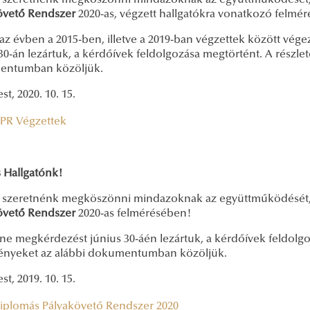
 szeretnénk megköszönni mindazoknak az együttműködését, a
övető Rendszer
2020-as, végzett hallgatókra vonatkozó felmé
az évben a 2015-ben, illetve a 2019-ban végzettek között vég
30-án lezártuk, a kérdőívek feldolgozása megtörtént. A részl
entumban közöljük.
t, 2020. 10. 15.
PR Végzettek
 Hallgatónk!
 szeretnénk megköszönni mindazoknak az együttműködését, a
övető Rendszer
2020-as felmérésében!
ine megkérdezést június 30-áén lezártuk, a kérdőívek feldolgo
nyeket az alábbi dokumentumban közöljük.
t, 2019. 10. 15.
iplomás Pályakövető Rendszer 2020