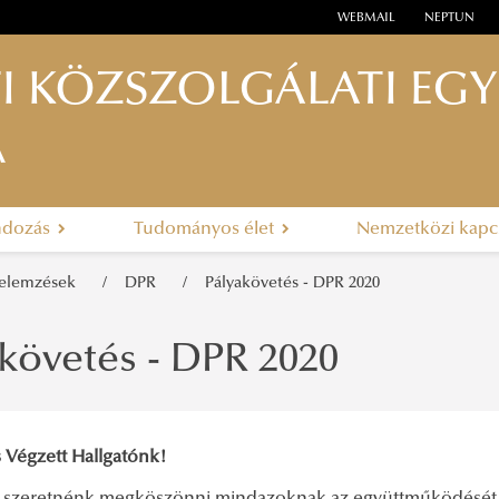
WEBMAIL
NEPTUN
I KÖZSZOLGÁLATI EG
A
ndozás
Tudományos élet
Nemzetközi kapc
, elemzések
DPR
Pályakövetés - DPR 2020
követés - DPR 2020
 Végzett Hallgatónk!