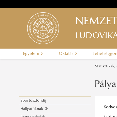
NEMZET
LUDOVIK
Egyetem
Oktatás
Tehetséggo
Statisztikák
Pálya
Sportösztöndíj
Kedves
Hallgatóknak