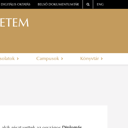
DIGITÁLIS OKTATÁS
BELSŐ DOKUMENTUMTÁR
ENG
YETEM
solatok
Campusok
Könyvtár