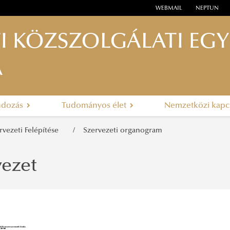
WEBMAIL
NEPTUN
I KÖZSZOLGÁLATI EG
A
ndozás
Tudományos élet
Nemzetközi kapc
rvezeti Felépítése
Szervezeti organogram
vezet