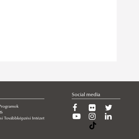
Social media
 Programok
26
si Továbbképzési Intézet