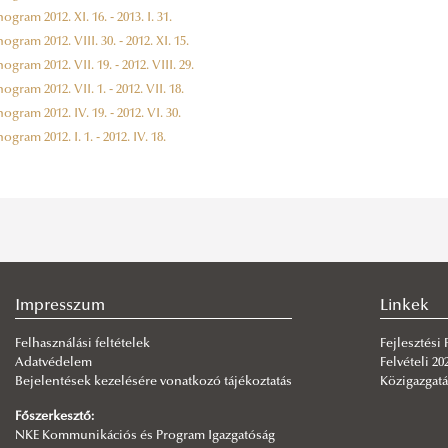
gram 2012. XI. 16. - 2013. I. 31.
gram 2012. VIII. 30. - 2012. XI. 15.
gram 2012. VII. 19. - 2012. VIII. 29.
gram 2012. VII. 1. - 2012. VII. 18.
gram 2012. IV. 19. - 2012. VI. 30.
gram 2012. I. 1. - 2012. IV. 18.
Impresszum
Linkek
Felhasználási feltételek
Fejlesztési
Adatvédelem
Felvételi 20
Bejelentések kezelésére vonatkozó tájékoztatás
Közigazgatá
Főszerkesztő:
NKE Kommunikációs és Program Igazgatóság