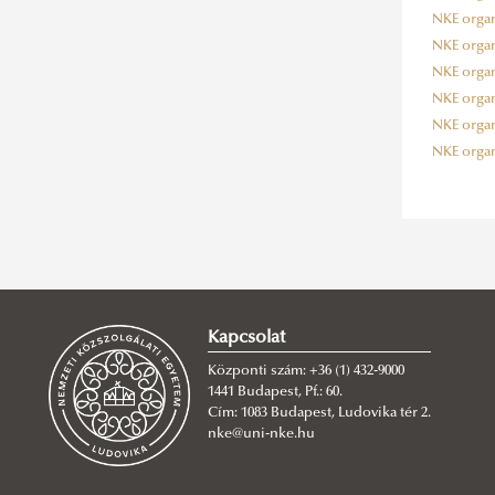
NKE organo
NKE organo
NKE organo
NKE organo
NKE organo
NKE organo
Kapcsolat
Központi szám: +36 (1) 432-9000
1441 Budapest, Pf.: 60.
Cím: 1083 Budapest, Ludovika tér 2.
nke@uni-nke.hu