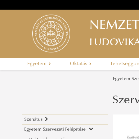
NEMZET
LUDOVIK
Egyetem
Oktatás
Tehetséggo
Egyetem Sze
Szer
Szenátus
Egyetem Szervezeti Felépítése
A szenátus tagjai