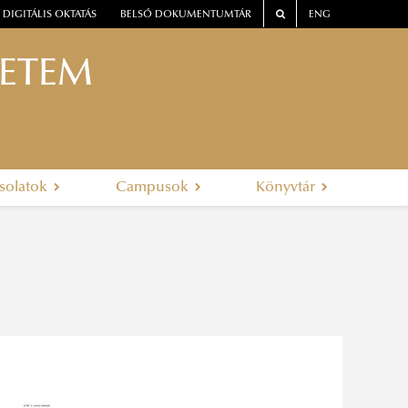
DIGITÁLIS OKTATÁS
BELSŐ DOKUMENTUMTÁR
ENG
YETEM
solatok
Campusok
Könyvtár