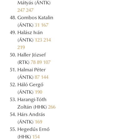
Mátyás (ÁNTK)
247
247
Gombos Katalin
(ÁNTK)
31
167
Halász Iván
(ÁNTK)
123
214
219
Haller József
(RTK)
78
89
107
Halmai Péter
(ÁNTK)
87
144
Háló Gergő
(ÁNTK)
190
Harangi-Tóth
Zoltán (HHK)
266
Hárs András
(ÁNTK)
169
Hegedűs Ernő
(HHK)
154