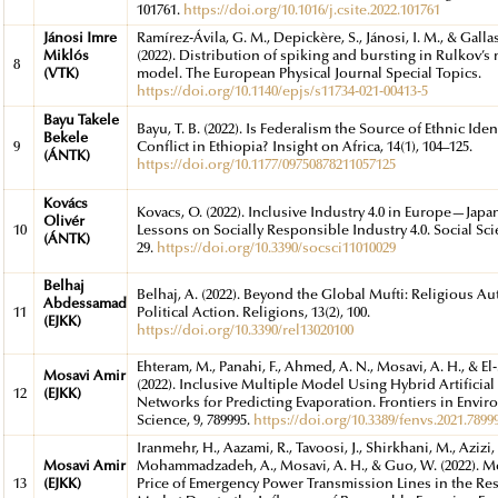
101761.
https://doi.org/10.1016/j.csite.2022.101761
Jánosi Imre
Ramírez-Ávila, G. M., Depickère, S., Jánosi, I. M., & Gallas,
Miklós
(2022). Distribution of spiking and bursting in Rulkov’s
8
(VTK)
model. The European Physical Journal Special Topics.
https://doi.org/10.1140/epjs/s11734-021-00413-5
Bayu Takele
Bayu, T. B. (2022). Is Federalism the Source of Ethnic Ide
Bekele
9
Conflict in Ethiopia? Insight on Africa, 14(1), 104–125.
(ÁNTK)
https://doi.org/10.1177/09750878211057125
Kovács
Kovacs, O. (2022). Inclusive Industry 4.0 in Europe—Jap
Olivér
10
Lessons on Socially Responsible Industry 4.0. Social Scie
(ÁNTK)
29.
https://doi.org/10.3390/socsci11010029
Belhaj
Belhaj, A. (2022). Beyond the Global Mufti: Religious Au
Abdessamad
11
Political Action. Religions, 13(2), 100.
(EJKK)
https://doi.org/10.3390/rel13020100
Ehteram, M., Panahi, F., Ahmed, A. N., Mosavi, A. H., & El-
Mosavi Amir
(2022). Inclusive Multiple Model Using Hybrid Artificial
12
(EJKK)
Networks for Predicting Evaporation. Frontiers in Envi
Science, 9, 789995.
https://doi.org/10.3389/fenvs.2021.7899
Iranmehr, H., Aazami, R., Tavoosi, J., Shirkhani, M., Azizi, 
Mosavi Amir
Mohammadzadeh, A., Mosavi, A. H., & Guo, W. (2022). M
13
(EJKK)
Price of Emergency Power Transmission Lines in the Re