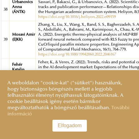
Urbanovics
Sasvari, P., Bakacsi, G., & Urbanovics, A. (2022). Scientific
Anna
tracks and publication performance—Relationships dis
38
(ÁNTK)
the Hungarian academic promotion system. Heliyon, 8(3)
https://doi.org/10.1016/j.heliyon.2022.e09159
Zhang, X., Liu, X., Wang, X., Band, S. S., Bagherzadeh, S. A.
S., Abdollahi, A., Bahrami, M., Karimipour, A., Chau, K.-
Mosavi Amir
A. (2022). Energetic thermo-physical analysis of MLP-RBF
39
(EJKK)
forward neural network compared with RLS Fuzzy to pre
CuO/liquid paraffin mixture properties. Engineering Ap
of Computational Fluid Mechanics, 16(1), 764–779.
https://doi.org/10.1080/19942060.2022.2046167
Feher, K., & Veres, Z. (2022). Trends, risks and potential
Fehér
in the AI development market: Expectations of the Hun
Katalin
40
investors and developers in an international context. In
(ÁNTK)
Journal of Sociology and Social Policy, ahead-of-print(a
print).
https://doi.org/10.1108/IJSSP-08-2021-0205
A weboldalon "cookie-kat" ("sütiket") használunk,
hogy biztonságos böngészés mellett a legjobb
Jánosi Imre
Jánosi, I. M., Padash, A., Gallas, J. A. C., & Kantz, H. (2022)
Miklós
tracer advection in the equatorial Pacific region: Statistic
felhasználói élményt nyújthassuk látogatóinknak. A
41
(VTK)
correlations and a model of fractional Brownian motio
cookie beállítások igény esetén bármikor
Science, 18(2), 307–320.
https://doi.org/10.5194/os-18-307-
megváltoztathatók a böngésző beállításaiban.
További
információ
Elfogadom
Kinzhikeyev, S., Rohács, J., Rohács, D., & Boros, A. (2021)
Boros Anita
Model Based Response Management Related to Railwa
42
(ÁNTK)
(Earthquake) Disaster. Periodica Polytechnica Civil Engi