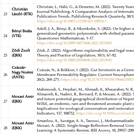
Christián, L., Háló, G., & Demeter, M. (2022). Twenty Year
Christián
Journal Publishing: A Comparative Analysis of Internati
23
László (RTK)
Publication Trends. Publishing Research Quarterly, 38(1)
https://doi.org/10.1007/s12109-021-09854-1
Adell, J. A., Bényi, B., & Nkonkobe, S. (2022). On higher 
Bényi Beáta
generalized geometric polynomials with shifted parame
24
(VTK)
Quaestiones Mathematicae, 1–17.
https://doi.org/10.2989/16073606.2022.2035843
Ződi Zsolt
Ződi, Z. (2022). Algorithmic explainability and legal rea
25
(EJKK)
Theory and Practice of Legislation, 10(1), 67–92.
https://doi.org/10.1080/20508840.2022.2033945
Császár-
Császár, N., & Bókkon, I. (2022). Gut Serotonin as a Gene
Nagy Noémi
26
Membrane Permeability Regulator. Current Neurophar
(ÁNTK)
20(2), 269–271.
https://doi.org/10.2174/1570159X1966621092
Mahmoodi, S., Heydari, M., Ahmadi, K., Khwarahm, N. R.,
Almasieh, K., Naderi, B., Bernard, P., & Mosavi, A. (2022).
Mosavi Amir
and future potential geographical distribution of Nepet
27
(EJKK)
Willd., an endemic, rare and threatened aromatic plant o
Implications for ecological conservation and restoration
Indicators, 137, 108752.
https://doi.org/10.1016/j.ecolind.2
Amanlou, A., Suratgar, A. A., Tavoosi, J., Mohammadzadeh
Mosavi Amir
Mosavi, A. (2022). Single-Image Reflection Removal Usi
28
(EJKK)
Learning: A Systematic Review. IEEE Access, 10, 29937–299