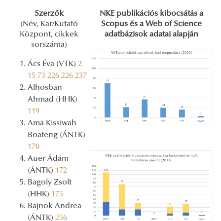
Szerzők
NKE publikációs kibocsátás a
(Név, Kar/Kutató
Scopus és a Web of Science
Központ, cikkek
adatbázisok adatai alapján
sorszáma)
Ács Éva (VTK)
2
15
73
226
226
237
Alhosban
Ahmad (HHK)
119
Ama Kissiwah
Boateng (ÁNTK)
170
Auer Ádám
(ÁNTK)
172
Bagoly Zsolt
(HHK)
175
Bajnok Andrea
(ÁNTK)
256