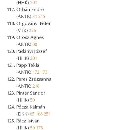
(HHK)
201
Orbán Endre
(ÁNTK)
31
215
Orgoványi Péter
(VTK)
226
Orosz Ágnes
(ÁNTK)
88
Padányi József
(HHK)
201
Papp Tekla
(ÁNTK)
172
173
Peres Zsuzsanna
(ÁNTK)
218
Pintér Sándor
(HHK)
50
Pócza Kálmán
(EJKK)
65
168
251
Rácz István
(HHK)
50
175