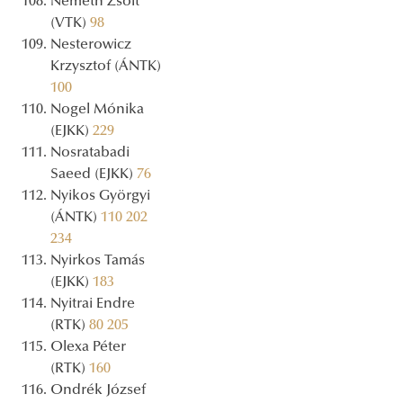
Németh Zsolt
(VTK)
98
Nesterowicz
Krzysztof (ÁNTK)
100
Nogel Mónika
(EJKK)
229
Nosratabadi
Saeed (EJKK)
76
Nyikos Györgyi
(ÁNTK)
110
202
234
Nyirkos Tamás
(EJKK)
183
Nyitrai Endre
(RTK)
80
205
Olexa Péter
(RTK)
160
Ondrék József