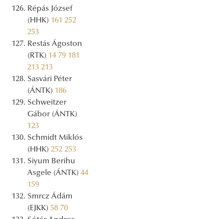
Répás József
(HHK)
161
252
253
Restás Ágoston
(RTK)
14
79
181
213
213
Sasvári Péter
(ÁNTK)
186
Schweitzer
Gábor (ÁNTK)
123
Schmidt Miklós
(HHK)
252
253
Siyum Berihu
Asgele (ÁNTK)
44
159
Smrcz Ádám
(EJKK)
58
70