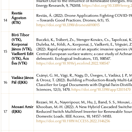
Market Due to the Influence of Renewable Energies. Fro
Energy Research, 9, 792418.
https://doi.org/10.3389/fenrg.
Restás
Restás, Á. (2022). Drone Applications Fighting COVID-
Ágoston
14
—Towards Good Practices. Drones, 6(1), 15.
(RTK)
https://doi.org/10.3390/drones6010015
Bíró Tibor
(VTK),
Buczkó, K., Trábert, Zs., Stenger-Kovács, Cs., Tapolczai, K.,
Korponai
Duleba, M., Földi, A., Korponai, J., Vadkerti, E., Végvári, Zs
János (VTK),
(2022). Rapid expansion of an aquatic invasive species (A
15
Vadkerti Edit
Central-European surface waters; a case study of Achn
(VTK), Ács
delmontii. Ecological Indicators, 135, 108547.
Éva (VTK)
https://doi.org/10.1016/j.ecolind.2022.108547
Csányi, G. M., Vági, R., Nagy, D., Üveges, I., Vadász, J. P., 
Vadász János
& Orosz, T. (2022). Building a Production-Ready Multi-La
16
Pál (EJKK)
Classifier for Legal Documents with Digital-Twin-Distill
Sciences, 12(3), 1470.
https://doi.org/10.3390/app12031470
Rezaei, M. A., Nayeripour, M., Hu, J., Band, S. S., Mosavi, 
Mosavi Amir
Khooban, M.-H. (2022). A New Hybrid Cascaded Switche
17
(EJKK)
Reduced Switch Multilevel Inverter for Renewable Sou
Domestic Loads. IEEE Access, 10, 14157–14183.
https://doi.org/10.1109/ACCESS.2022.3146256