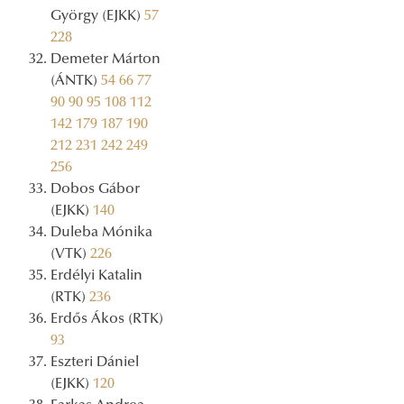
György (EJKK)
57
228
Demeter Márton
(ÁNTK)
54
66
77
90
90
95
108
112
142
179
187
190
212
231
242
249
256
Dobos Gábor
(EJKK)
140
Duleba Mónika
(VTK)
226
Erdélyi Katalin
(RTK)
236
Erdős Ákos (RTK)
93
Eszteri Dániel
(EJKK)
120