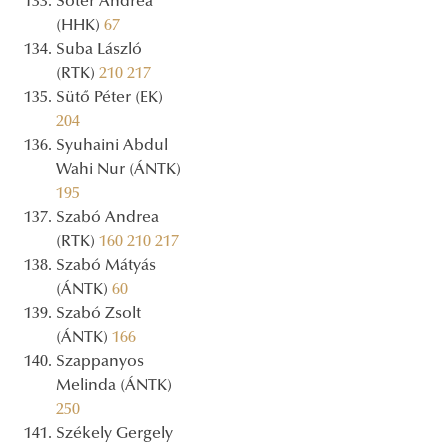
Sótér Andrea
(HHK)
67
Suba László
(RTK)
210
217
Sütő Péter (EK)
204
Syuhaini Abdul
Wahi Nur (ÁNTK)
195
Szabó Andrea
(RTK)
160
210
217
Szabó Mátyás
(ÁNTK)
60
Szabó Zsolt
(ÁNTK)
166
Szappanyos
Melinda (ÁNTK)
250
Székely Gergely