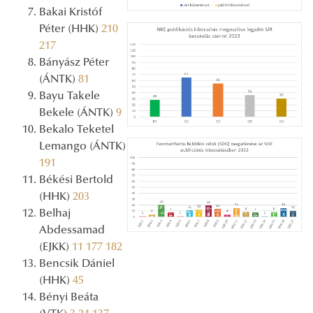
Bakai Kristóf
Péter (HHK)
210
217
Bányász Péter
(ÁNTK)
81
Bayu Takele
Bekele (ÁNTK)
9
Bekalo Teketel
Lemango (ÁNTK)
191
Békési Bertold
(HHK)
203
Belhaj
Abdessamad
(EJKK)
11
177
182
Bencsik Dániel
(HHK)
45
Bényi Beáta