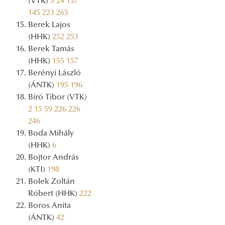
(VTK)
3
24
137
145
223
265
Berek Lajos
(HHK)
252
253
Berek Tamás
(HHK)
155
157
Berényi László
(ÁNTK)
195
196
Bíró Tibor (VTK)
2
15
59
226
226
246
Boda Mihály
(HHK)
6
Bojtor András
(KTI)
198
Bolek Zoltán
Róbert (HHK)
222
Boros Anita
(ÁNTK)
42