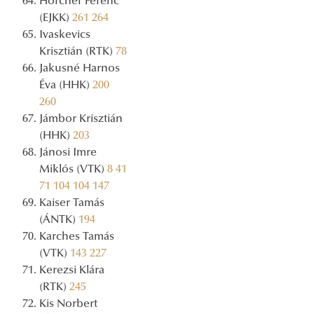
Hörcher Ferenc
(EJKK)
261
264
Ivaskevics
Krisztián (RTK)
78
Jakusné Harnos
Éva (HHK)
200
260
Jámbor Krisztián
(HHK)
203
Jánosi Imre
Miklós (VTK)
8
41
71
104
104
147
Kaiser Tamás
(ÁNTK)
194
Karches Tamás
(VTK)
143
227
Kerezsi Klára
(RTK)
245
Kis Norbert