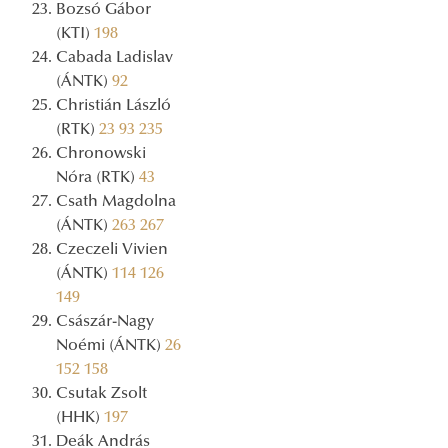
Bozsó Gábor
(KTI)
198
Cabada Ladislav
(ÁNTK)
92
Christián László
(RTK)
23
93
235
Chronowski
Nóra (RTK)
43
Csath Magdolna
(ÁNTK)
263
267
Czeczeli Vivien
(ÁNTK)
114
126
149
Császár-Nagy
Noémi (ÁNTK)
26
152
158
Csutak Zsolt
(HHK)
197
Deák András