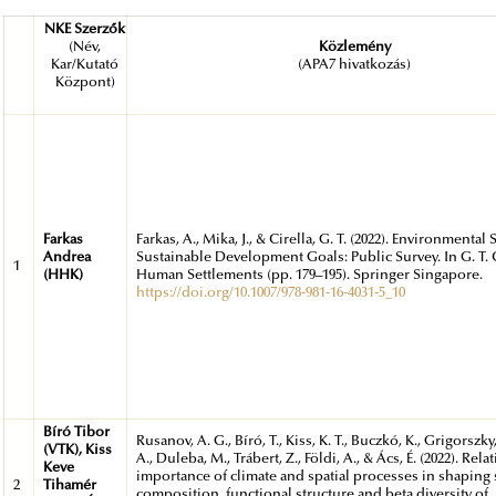
NKE Szerzők
(Név,
Közlemény
Kar/Kutató
(APA7 hivatkozás)
Központ)
Farkas
Farkas, A., Mika, J., & Cirella, G. T. (2022). Environmental 
Andrea
Sustainable Development Goals: Public Survey. In G. T. Ci
1
(HHK)
Human Settlements (pp. 179–195). Springer Singapore.
https://doi.org/10.1007/978-981-16-4031-5_10
Bíró Tibor
Rusanov, A. G., Bíró, T., Kiss, K. T., Buczkó, K., Grigorszky,
(VTK), Kiss
A., Duleba, M., Trábert, Z., Földi, A., & Ács, É. (2022). Relat
Keve
importance of climate and spatial processes in shaping
2
Tihamér
composition, functional structure and beta diversity of