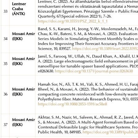
Lentner, C. (2022). Az államháztartás belső ellenőrzésén
Lentner
rendszertani elemei és oktatásának tapasztalatai a Nemz
Csaba
33
Közszolgálati Egyetemen. Pénzügyi Szemle = Public Fin
(ÁNTK)
Quarterly, 67(Special edition 2022/1), 7–26.
https://doi.org/10.35551/PSZ_2022_k_1_1
Band, S. S., Karami, H., Jeong, Y.-W., Moslemzadeh, M., Fa
Mosavi Amir
Chau, K.-W., Bateni, S. M., & Mosavi, A. (2022). Evaluatio
34
(EJKK)
Series Models in Simulating Different Monthly Scales 
Index for Improving Their Forecast Accuracy. Frontiers i
Science, 10, 839527.
https://doi.org/10.3389/feart.2022.8395
Jamil, S., Farooq, W., Ullah, N., Daud Khan, A., Khalil, U. 
Mosavi Amir
A. (2022). Large electromagnetic field enhancement in 
35
(EJKK)
nanoellipse for tunable spaser based applications. PLOS
e0263630.
https://doi.org/10.1371/journal.pone.0263630
Hamah Sor, N., Ali, T. K. M., Vali, K. S., Ahmed, H. U., Faraj
Mosavi Amir
Bheel, N., & Mosavi, A. (2022). The behavior of sustainabl
36
(EJKK)
compacting concrete reinforced with low-density waste
Polyethylene fiber. Materials Research Express, 9(3), 0355
https://doi.org/10.1088/2053-1591/ac58e8
Akhtar, S. M., Nazir, M., Saleem, K., Ahmad, R. Z., Javed, A.
Mosavi Amir
S., & Mosavi, A. (2022). A Multi-Agent Formalism Based 
37
(EJKK)
Contextual Defeasible Logic for Healthcare Systems. Fro
Public Health, 10, 849185.
https://doi.org/10.3389/fpubh.2