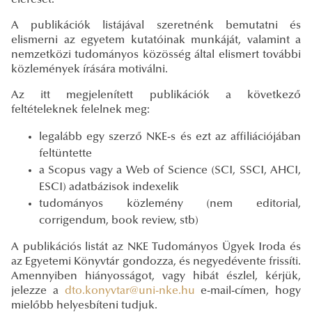
A publikációk listájával szeretnénk bemutatni és
elismerni az egyetem kutatóinak munkáját, valamint a
nemzetközi tudományos közösség által elismert további
közlemények írására motiválni.
Az itt megjelenített publikációk a következő
feltételeknek felelnek meg:
legalább egy szerző NKE-s és ezt az affiliációjában
feltüntette
a Scopus vagy a Web of Science (SCI, SSCI, AHCI,
ESCI) adatbázisok indexelik
tudományos közlemény (nem editorial,
corrigendum, book review, stb)
A publikációs listát az NKE Tudományos Ügyek Iroda és
az Egyetemi Könyvtár gondozza, és negyedévente frissíti.
Amennyiben hiányosságot, vagy hibát észlel, kérjük,
jelezze a
dto.konyvtar@uni-nke.hu
e-mail-címen, hogy
mielőbb helyesbíteni tudjuk.