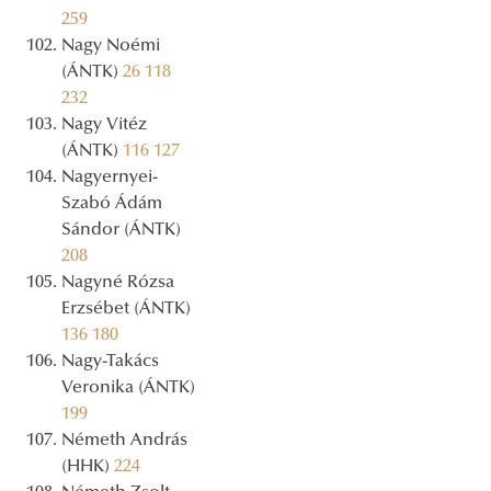
259
Nagy Noémi
(ÁNTK)
26
118
232
Nagy Vitéz
(ÁNTK)
116
127
Nagyernyei-
Szabó Ádám
Sándor (ÁNTK)
208
Nagyné Rózsa
Erzsébet (ÁNTK)
136
180
Nagy-Takács
Veronika (ÁNTK)
199
Németh András
(HHK)
224