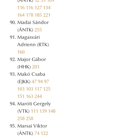
(ÁNTK)
32
33
109
116
116
127
134
164
178
185
221
Madai Sándor
(ÁNTK)
255
Magasvári
Adrienn (RTK)
160
Major Gábor
(HHK)
203
Makó Csaba
(EJKK)
47
94
97
103
103
117
125
151
163
244
Maróti Gergely
(VTK)
111
139
148
258
258
Marsai Viktor
(ÁNTK)
74
122