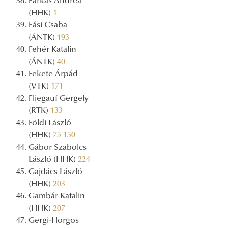
Farkas Andrea
(HHK)
1
Fási Csaba
(ÁNTK)
193
Fehér Katalin
(ÁNTK)
40
Fekete Árpád
(VTK)
171
Fliegauf Gergely
(RTK)
133
Földi László
(HHK)
75
150
Gábor Szabolcs
László (HHK)
224
Gajdács László
(HHK)
203
Gambár Katalin
(HHK)
207
Gergi-Horgos