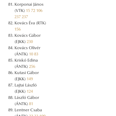
Korponai János
(VTK)
15
72
106
237
237
Kovács Éva (RTK)
156
Kovács Gábor
(EJKK)
230
Kovács Olivér
(ÁNTK)
10
83
Kriskó Edina
(ÁNTK)
256
Kutasi Gábor
(EJKK)
149
Lajtai László
(EJKK)
124
László Gábor
(ÁNTK)
81
Lentner Csaba