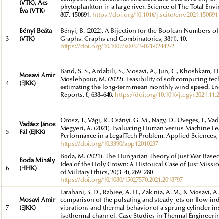
(VTK), Ács
phytoplankton in a large river. Science of The Total Env
Éva (VTK)
807, 150891.
https://doi.org/10.1016/j.scitotenv.2021.150891
Bényi Beáta
Bényi, B. (2022). A Bijection for the Boolean Numbers of
3
(VTK)
Graphs. Graphs and Combinatorics, 38(1), 10.
https://doi.org/10.1007/s00373-021-02442-2
Band, S. S., Ardabili, S., Mosavi, A., Jun, C., Khoshkam, H.
Mosavi Amir
Moslehpour, M. (2022). Feasibility of soft computing te
4
(EJKK)
estimating the long-term mean monthly wind speed. En
Reports, 8, 638–648.
https://doi.org/10.1016/j.egyr.2021.11.
Orosz, T., Vági, R., Csányi, G. M., Nagy, D., Üveges, I., Vadás
Vadász János
Megyeri, A. (2021). Evaluating Human versus Machine L
5
Pál (EJKK)
Performance in a LegalTech Problem. Applied Sciences, 1
https://doi.org/10.3390/app12010297
Boda, M. (2021). The Hungarian Theory of Just War Base
Boda Mihály
Idea of the Holy Crown: A Historical Case of Just Missio
6
(HHK)
of Military Ethics, 20(3–4), 269–280.
https://doi.org/10.1080/15027570.2021.2018797
Farahani, S. D., Rabiee, A. H., Zakinia, A. M., & Mosavi, A.
Mosavi Amir
comparison of the pulsating and steady jets on flow-i
7
(EJKK)
vibrations and thermal behavior of a sprung cylinder in
isothermal channel. Case Studies in Thermal Engineerin