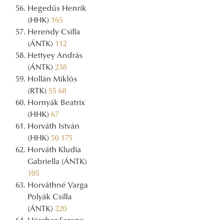
Hegedűs Henrik
(HHK)
165
Herendy Csilla
(ÁNTK)
112
Hettyey András
(ÁNTK)
238
Hollán Miklós
(RTK)
55
68
Hornyák Beatrix
(HHK)
67
Horváth István
(HHK)
50
175
Horváth Kludia
Gabriella (ÁNTK)
105
Horváthné Varga
Polyák Csilla
(ÁNTK)
220