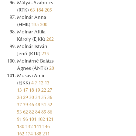
Mátyás Szabolcs
(RTK)
63
184
205
Molnár Anna
(HHK)
135
200
Molnár Attila
Károly (EJKK)
262
Molnár István
Jenő (RTK)
235
Molnárné Balázs
Ágnes (ÁNTK)
20
Mosavi Amir
(EJKK)
4
7
12
13
13
17
18
19
22
27
28
29
30
34
35
36
37
39
46
48
51
52
53
62
82
84
85
86
91
96
101
102
121
130
132
141
146
162
174
188
211