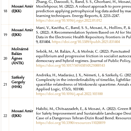
Zhang, G., Davoodi, S., Band, S. S., Ghorbani, H., Mosavi,
Mosavi Amir
Moslehpour, M. (2022). A robust approach to pore pres
18
(EJKK)
prediction applying petrophysical log data aided by ma
learning techniques. Energy Reports, 8, 2233–2247.
https://doi.org/10.1016/j.egyr.2022.01.012
Mani, V., Kavitha, C., Band, S. S., Mosavi, A., Hollins, P., 
Mosavi Amir
S. (2022). A Recommendation System Based on AI for St
19
(EJKK)
Data in the Electronic Health Repository. Frontiers in Pu
9, 831404.
https://doi.org/10.3389/fpubh.2021.831404
Molnárné
Sebők, M., M. Balázs, Á., & Molnár, C. (2022). Punctuated
Balázs
equilibrium and progressive friction in socialist autocra
20
Ágnes
democracy and hybrid regimes. Journal of Public Policy,
(ÁNTK)
https://doi.org/10.1017/S0143814X21000143
Andréka, H., Madarász, J. X., Németi, I., & Székely, G. (202
Székely
Complexity in the interdefinability of timelike, lightlik
Gergely
21
spacelike relatedness of Minkowski spacetime. Annals 
(HHK)
Applied Logic, 173(5), 103100.
https://doi.org/10.1016/j.apal.2022.103100
Habibi, M., Chitsazzadeh, E., & Mosavi, A. (2022). Green
Mosavi Amir
for Safety Improvement and Sustainable Landscape Des
22
(EJKK)
Case of a Dangerous Tehran-Dizin Road Bend. Resources,
https://doi.org/10.3390/resources11020019