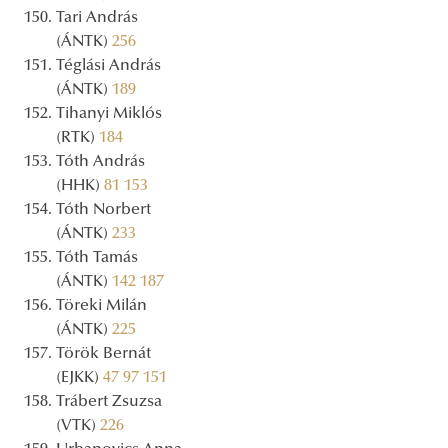
Tari András
(ÁNTK)
256
Téglási András
(ÁNTK)
189
Tihanyi Miklós
(RTK)
184
Tóth András
(HHK)
81
153
Tóth Norbert
(ÁNTK)
233
Tóth Tamás
(ÁNTK)
142
187
Töreki Milán
(ÁNTK)
225
Török Bernát
(EJKK)
47
97
151
Trábert Zsuzsa
(VTK)
226