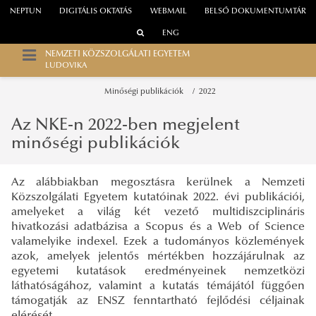
NEPTUN
DIGITÁLIS OKTATÁS
WEBMAIL
BELSŐ DOKUMENTUMTÁR
ENG
NEMZETI KÖZSZOLGÁLATI EGYETEM
LUDOVIKA
Minőségi publikációk
2022
Az NKE-n 2022-ben megjelent
minőségi publikációk
Az alábbiakban megosztásra kerülnek a Nemzeti
Közszolgálati Egyetem kutatóinak 2022. évi publikációi,
amelyeket a világ két vezető multidiszciplináris
hivatkozási adatbázisa a Scopus és a Web of Science
valamelyike indexel. Ezek a tudományos közlemények
azok, amelyek jelentős mértékben hozzájárulnak az
egyetemi kutatások eredményeinek nemzetközi
láthatóságához, valamint a kutatás témájától függően
támogatják az ENSZ fenntartható fejlődési céljainak
elérését.