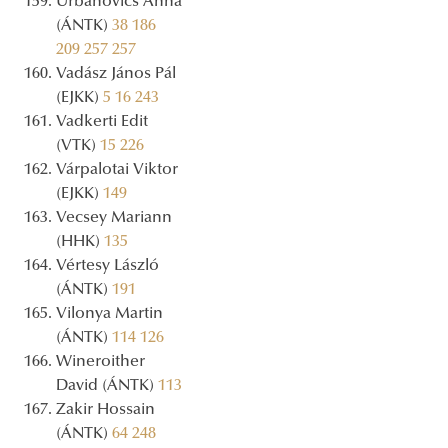
Urbanovics Anna
(ÁNTK)
38
186
209
257
257
Vadász János Pál
(EJKK)
5
16
243
Vadkerti Edit
(VTK)
15
226
Várpalotai Viktor
(EJKK)
149
Vecsey Mariann
(HHK)
135
Vértesy László
(ÁNTK)
191
Vilonya Martin
(ÁNTK)
114
126
Wineroither
David (ÁNTK)
113
Zakir Hossain
(ÁNTK)
64
248