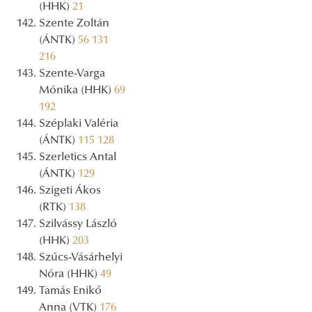
(HHK)
21
Szente Zoltán
(ÁNTK)
56
131
216
Szente-Varga
Mónika (HHK)
69
192
Széplaki Valéria
(ÁNTK)
115
128
Szerletics Antal
(ÁNTK)
129
Szigeti Ákos
(RTK)
138
Szilvássy László
(HHK)
203
Szűcs-Vásárhelyi
Nóra (HHK)
49
Tamás Enikő
Anna (VTK)
176