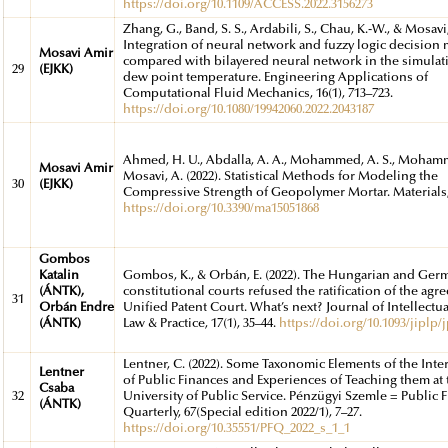
https://doi.org/10.1109/ACCESS.2022.3156273
Zhang, G., Band, S. S., Ardabili, S., Chau, K.-W., & Mosavi,
Integration of neural network and fuzzy logic decision
Mosavi Amir
compared with bilayered neural network in the simulati
29
(EJKK)
dew point temperature. Engineering Applications of
Computational Fluid Mechanics, 16(1), 713–723.
https://doi.org/10.1080/19942060.2022.2043187
Ahmed, H. U., Abdalla, A. A., Mohammed, A. S., Mohamm
Mosavi Amir
Mosavi, A. (2022). Statistical Methods for Modeling the
30
(EJKK)
Compressive Strength of Geopolymer Mortar. Materials, 1
https://doi.org/10.3390/ma15051868
Gombos
Katalin
Gombos, K., & Orbán, E. (2022). The Hungarian and Ger
(ÁNTK),
constitutional courts refused the ratification of the ag
31
Orbán Endre
Unified Patent Court. What’s next? Journal of Intellectu
(ÁNTK)
Law & Practice, 17(1), 35–44.
https://doi.org/10.1093/jiplp/
Lentner, C. (2022). Some Taxonomic Elements of the Inte
Lentner
of Public Finances and Experiences of Teaching them at 
Csaba
32
University of Public Service. Pénzügyi Szemle = Public 
(ÁNTK)
Quarterly, 67(Special edition 2022/1), 7–27.
https://doi.org/10.35551/PFQ_2022_s_1_1