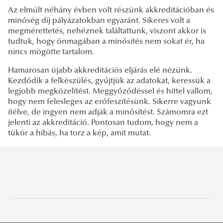
Az elmúlt néhány évben volt részünk akkreditációban és
minőség díj pályázatokban egyaránt. Sikeres volt a
megmérettetés, nehéznek találtattunk, viszont akkor is
tudtuk, hogy önmagában a minősítés nem sokat ér, ha
nincs mögötte tartalom.
Hamarosan újabb akkreditációs eljárás elé nézünk.
Kezdődik a felkészülés, gyűjtjük az adatokat, keressük a
legjobb megközelítést. Meggyőződéssel és hittel vallom,
hogy nem felesleges az erőfeszítésünk. Sikerre vagyunk
ítélve, de ingyen nem adják a minősítést. Számomra ezt
jelenti az akkreditáció. Pontosan tudom, hogy nem a
tükör a hibás, ha torz a kép, amit mutat.
Szenátus
Egyetem Szervezeti Felépítése
A szenátus tagjai