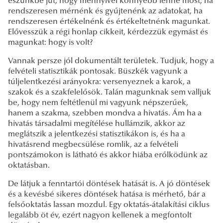
eszünkbe jut, hogy mennyivel könnyebb lenne most, ha
rendszeresen mérnénk és gyűjtenénk az adatokat, ha
rendszeresen értékelnénk és értékeltetnénk magunkat.
Elővesszük a régi honlap cikkeit, kérdezzük egymást és
magunkat: hogy is volt?
Vannak persze jól dokumentált területek. Tudjuk, hogy a
felvételi statisztikák pontosak. Büszkék vagyunk a
túljelentkezési arányokra: versenyeznek a karok, a
szakok és a szakfelelősök. Talán magunknak sem valljuk
be, hogy nem feltétlenül mi vagyunk népszerűek,
hanem a szakma, szebben mondva a hivatás. Ám ha a
hivatás társadalmi megítélése hullámzik, akkor az
meglátszik a jelentkezési statisztikákon is, és ha a
hivatásrend megbecsülése romlik, az a felvételi
pontszámokon is látható és akkor hiába erőlködünk az
oktatásban.
De látjuk a fenntartói döntések hatását is. A jó döntések
és a kevésbé sikeres döntések hatása is mérhető, bár a
felsőoktatás lassan mozdul. Egy oktatás-átalakítási ciklus
legalább öt év, ezért nagyon kellenek a megfontolt