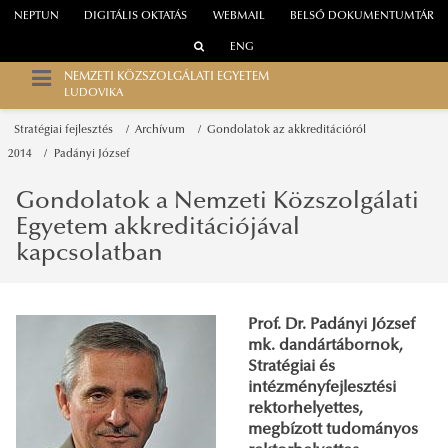
NEPTUN
DIGITÁLIS OKTATÁS
WEBMAIL
BELSŐ DOKUMENTUMTÁR
ENG
NEMZETI KÖZSZOLGÁLATI EGYETEM
LUDOVIKA
Stratégiai fejlesztés
Archívum
Gondolatok az akkreditációról
2014
Padányi József
Gondolatok a Nemzeti Közszolgálati
Egyetem akkreditációjával
kapcsolatban
Prof. Dr. Padányi József
mk. dandártábornok,
Stratégiai és
intézményfejlesztési
rektorhelyettes,
megbízott tudományos