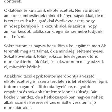
döntések.
Oktatóink és kutatóink elkötelezettek. Nem örülünk,
amikor szembesítenek minket hiányosságainkkal, de mi
is ezt tesszük a hallgatókkal évről-évre azért, hogy
minőség kerüljön ki a kezünk alól, és azért is, hogy
amikor később találkozunk, egymás szemébe tudjunk
majd nézni.
Sokra tartom és nagyra becsülöm a kollégáimat, mert ők
teremtik meg a tartalmat, ők a minőség letéteményesei.
Sokat követelünk tőlük, sokszor feleslegesnek tűnő
munkával terheljük őket, és sokszor nem magyarázzuk
el, mit-miért kérünk.
Az akkreditáció egyik fontos mérőpontja a vezetői
elkötelezettség is. Ezen a területen is lehet előbbre lépni,
tudom magamról: több odafigyelésre, nagyobb
empátiára és sok-sok türelemre lenne szükség. Bár
közhely mindez, de a hétköznapokban nagyon nehéz
alkalmazni és keserves érzés emiatt elveszíteni a jó
munkatársakat.