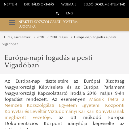
NEPTUN
DIGITÁLIS OKTATÁS
WEBMAIL
BELSŐ DOKUMENTUMTÁR
ENG
NEMZETI KÖZSZOLGÁLATI EGYETEM
LUDOVIKA
Hírek, események
2018
2018. május
Európa-napi fogadás a pesti
Vigadóban
Európa-napi fogadás a pesti
Vigadóban
Az Európa-nap tiszteletére az Európai Bizottság
Magyarországi Képviselete és az Európai Parlament
Magyarországi Kapcsolattartó Irodája 2018. május 9-én
fogadást rendezett. Az eseményen
Mácsik Petra a
Nemzeti Közszolgálati Egyetem Egyetemi Központi
Könyvtár és Levéltár Víztudományi Kar Kari Könyvtárának
megbízott vezetője
, az ott működő Európai
Dokumentációs Központ irányítója képviselte az