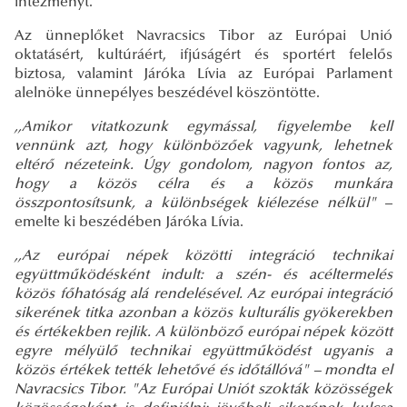
intézményt.
Az ünneplőket Navracsics Tibor az Európai Unió
oktatásért, kultúráért, ifjúságért és sportért felelős
biztosa, valamint Járóka Lívia az Európai Parlament
alelnöke ünnepélyes beszédével köszöntötte.
,,Amikor vitatkozunk egymással, figyelembe kell
vennünk azt, hogy különbözőek vagyunk, lehetnek
eltérő nézeteink. Úgy gondolom, nagyon fontos az,
hogy a közös célra és a közös munkára
összpontosítsunk, a különbségek kiélezése nélkül"
–
emelte ki beszédében Járóka Lívia.
,,Az európai népek közötti integráció technikai
együttműködésként indult: a szén- és acéltermelés
közös főhatóság alá rendelésével. Az európai integráció
sikerének titka azonban a közös kulturális gyökerekben
és értékekben rejlik. A különböző európai népek között
egyre mélyülő technikai együttműködést ugyanis a
közös értékek tették lehetővé és időtállóvá" – mondta el
Navracsics Tibor. "Az Európai Uniót szokták közösségek