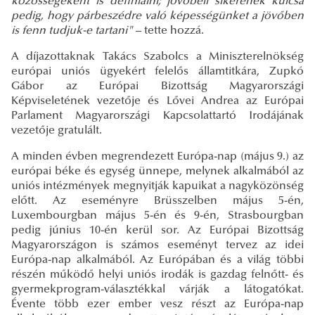
közösségeként is definiálni; jövőbeli sikerének kulcsa
pedig, hogy párbeszédre való képességünket a jövőben
is fenn tudjuk-e tartani"
– tette hozzá.
A díjazottaknak Takács Szabolcs a Miniszterelnökség
európai uniós ügyekért felelős államtitkára, Zupkó
Gábor az Európai Bizottság Magyarországi
Képviseletének vezetője és Lővei Andrea az Európai
Parlament Magyarországi Kapcsolattartó Irodájának
vezetője gratulált.
A minden évben megrendezett Európa-nap (május 9.) az
európai béke és egység ünnepe, melynek alkalmából az
uniós intézmények megnyitják kapuikat a nagyközönség
előtt. Az eseményre Brüsszelben május 5-én,
Luxembourgban május 5-én és 9-én, Strasbourgban
pedig június 10-én kerül sor. Az Európai Bizottság
Magyarországon is számos eseményt tervez az idei
Európa-nap alkalmából. Az Európában és a világ többi
részén működő helyi uniós irodák is gazdag felnőtt- és
gyermekprogram-választékkal várják a látogatókat.
Évente több ezer ember vesz részt az Európa-nap