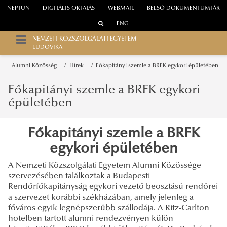
NEPTUN
DIGITÁLIS OKTATÁS
WEBMAIL
BELSŐ DOKUMENTUMTÁR
ENG
NEMZETI KÖZSZOLGÁLATI EGYETEM
LUDOVIKA
Alumni Közösség
Hírek
Főkapitányi szemle a BRFK egykori épületében
Főkapitányi szemle a BRFK egykori
épületében
Főkapitányi szemle a BRFK
egykori épületében
A Nemzeti Közszolgálati Egyetem Alumni Közössége
szervezésében találkoztak a Budapesti
Rendőrfőkapitányság egykori vezető beosztású rendőrei
a szervezet korábbi székházában, amely jelenleg a
főváros egyik legnépszerűbb szállodája. A Ritz-Carlton
hotelben tartott alumni rendezvényen külön