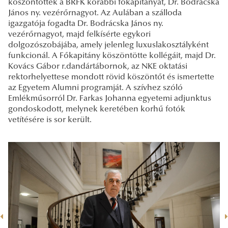
köszöntötték a BRFK korábbi főkapitányát, Dr. Bodrácska
János ny. vezérőrnagyot. Az Aulában a szálloda
igazgatója fogadta Dr. Bodrácska János ny.
vezérőrnagyot, majd felkísérte egykori
dolgozószobájába, amely jelenleg luxuslakosztályként
funkcionál. A Főkapitány köszöntötte kollégáit, majd Dr.
Kovács Gábor r.dandártábornok, az NKE oktatási
rektorhelyettese mondott rövid köszöntőt és ismertette
az Egyetem Alumni programját. A szívhez szóló
Emlékműsorról Dr. Farkas Johanna egyetemi adjunktus
gondoskodott, melynek keretében korhű fotók
vetítésére is sor került.