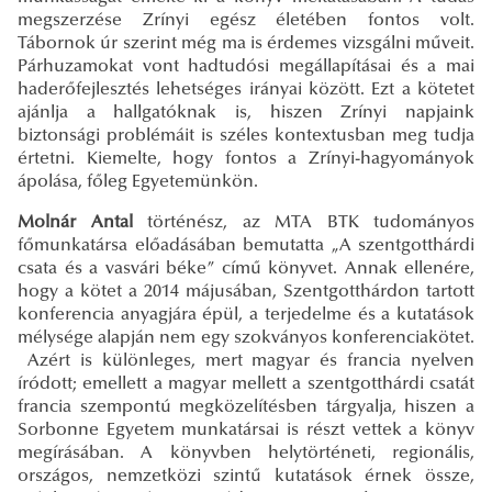
megszerzése Zrínyi egész életében fontos volt.
Tábornok úr szerint még ma is érdemes vizsgálni műveit.
Párhuzamokat vont hadtudósi megállapításai és a mai
haderőfejlesztés lehetséges irányai között. Ezt a kötetet
ajánlja a hallgatóknak is, hiszen Zrínyi napjaink
biztonsági problémáit is széles kontextusban meg tudja
értetni. Kiemelte, hogy fontos a Zrínyi-hagyományok
ápolása, főleg Egyetemünkön.
Molnár Antal
történész, az MTA BTK tudományos
főmunkatársa előadásában bemutatta „A szentgotthárdi
csata és a vasvári béke” című könyvet. Annak ellenére,
hogy a kötet a 2014 májusában, Szentgotthárdon tartott
konferencia anyagjára épül, a terjedelme és a kutatások
mélysége alapján nem egy szokványos konferenciakötet.
Azért is különleges, mert magyar és francia nyelven
íródott; emellett a magyar mellett a szentgotthárdi csatát
francia szempontú megközelítésben tárgyalja, hiszen a
Sorbonne Egyetem munkatársai is részt vettek a könyv
megírásában. A könyvben helytörténeti, regionális,
országos, nemzetközi szintű kutatások érnek össze,