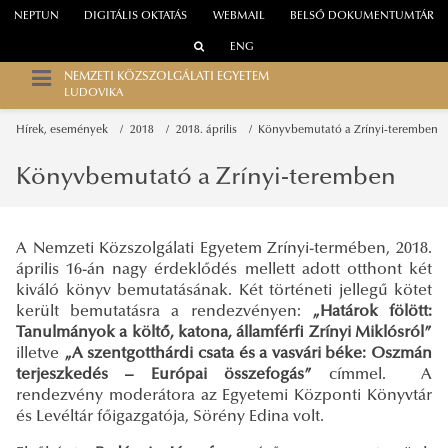
NEPTUN
DIGITÁLIS OKTATÁS
WEBMAIL
BELSŐ DOKUMENTUMTÁR
ENG
NEMZETI KÖZSZOLGÁLATI EGYETEM
LUDOVIKA
Hírek, események
2018
2018. április
Könyvbemutató a Zrínyi-teremben
Könyvbemutató a Zrínyi-teremben
A Nemzeti Közszolgálati Egyetem Zrínyi-termében, 2018.
április 16-án nagy érdeklődés mellett adott otthont két
kiváló könyv bemutatásának. Két történeti jellegű kötet
került bemutatásra a rendezvényen:
„Határok fölött:
Tanulmányok a költő, katona, államférfi Zrínyi Miklósról”
illetve
„A szentgotthárdi csata és a vasvári béke: Oszmán
terjeszkedés – Európai összefogás”
címmel. A
rendezvény moderátora az Egyetemi Központi Könyvtár
és Levéltár főigazgatója, Sörény Edina volt.