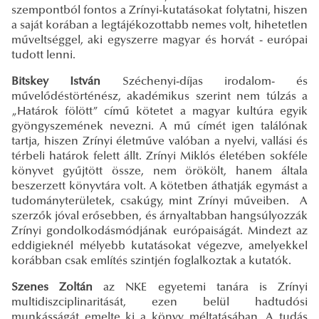
szempontból fontos a Zrínyi-kutatásokat folytatni, hiszen
a saját korában a legtájékozottabb nemes volt, hihetetlen
műveltséggel, aki egyszerre magyar és horvát - európai
tudott lenni.
Bitskey István
Széchenyi-díjas irodalom- és
művelődéstörténész, akadémikus szerint nem túlzás a
„Határok fölött” című kötetet a magyar kultúra egyik
gyöngyszemének nevezni. A mű címét igen találónak
tartja, hiszen Zrínyi életműve valóban a nyelvi, vallási és
térbeli határok felett állt. Zrínyi Miklós életében sokféle
könyvet gyűjtött össze, nem örökölt, hanem általa
beszerzett könyvtára volt. A kötetben áthatják egymást a
tudományterületek, csakúgy, mint Zrínyi műveiben. A
szerzők jóval erősebben, és árnyaltabban hangsúlyozzák
Zrínyi gondolkodásmódjának európaiságát. Mindezt az
eddigieknél mélyebb kutatásokat végezve, amelyekkel
korábban csak említés szintjén foglalkoztak a kutatók.
Szenes Zoltán
az NKE egyetemi tanára is Zrínyi
multidiszciplinaritását, ezen belül hadtudósi
munkásságát emelte ki a könyv méltatásában. A tudás