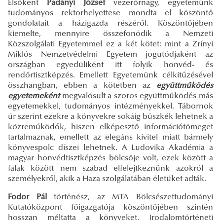
Elsőként
Padányi József
vezérőrnagy, egyetemünk
tudományos rektorhelyettese mondta el köszöntő
gondolatait a házigazda részéről. Köszöntőjében
kiemelte, mennyire összefonódik a Nemzeti
Közszolgálati Egyetemmel ez a két kötet: mint a Zrínyi
Miklós Nemzetvédelmi Egyetem jogutódjaként az
országban egyedüliként itt folyik honvéd- és
rendőrtisztképzés. Emellett Egyetemünk célkitűzésével
összhangban, ebben a kötetben az
együttműködés
egyetemeként
megvalósult a szoros együttműködés más
egyetemekkel, tudományos intézményekkel. Tábornok
úr szerint ezekre a könyvekre sokáig büszkék lehetnek a
közreműködők, hiszen elképesztő információtömeget
tartalmaznak, emellett az elegáns kivitel miatt bármely
könyvespolc díszei lehetnek. A Ludovika Akadémia a
magyar honvédtisztképzés bölcsője volt, ezek között a
falak között nem szabad elfelejtkeznünk azokról a
személyekről, akik a Haza szolgálatában életüket adták.
Fodor Pál
történész, az MTA Bölcsészettudományi
Kutatóközpont főigazgatója köszöntőjében szintén
hosszan méltatta a könyveket. Irodalomtörténeti