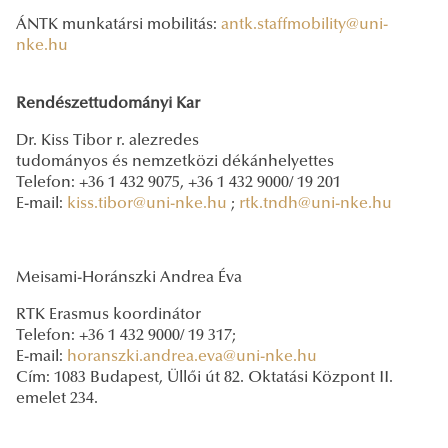
ÁNTK munkatársi mobilitás:
antk.staffmobility@uni-
nke.hu
Rendészettudományi Kar
Dr. Kiss Tibor r. alezredes
tudományos és nemzetközi dékánhelyettes
Telefon: +36 1 432 9075, +36 1 432 9000/ 19 201
E-mail:
kiss.tibor@uni-nke.hu
;
rtk.tndh@uni-nke.hu
Meisami-Horánszki Andrea Éva
RTK Erasmus koordinátor
Telefon: +36 1 432 9000/ 19 317;
E-mail:
horanszki.andrea.eva@uni-nke.hu
Cím: 1083 Budapest, Üllői út 82. Oktatási Központ II.
emelet 234.