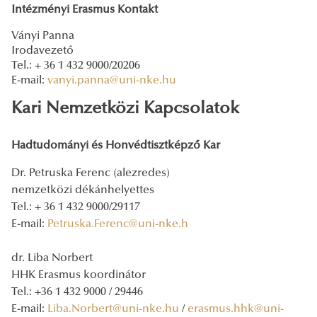
Intézményi Erasmus Kontakt
Ványi Panna
Irodavezető
Tel.: + 36 1 432 9000/20206
E-mail:
vanyi.panna@uni-nke.hu
Kari Nemzetközi Kapcsolatok
Hadtudományi és Honvédtisztképző Kar
Dr. Petruska Ferenc (alezredes)
nemzetközi dékánhelyettes
Tel.: + 36 1 432 9000/29117
E-mail:
Petruska.Ferenc@uni-nke.h
dr. Liba Norbert
HHK Erasmus koordinátor
Tel.: +36 1 432 9000 / 29446
E-mail:
Liba.Norbert@uni-nke.hu
/
erasmus.hhk@uni-