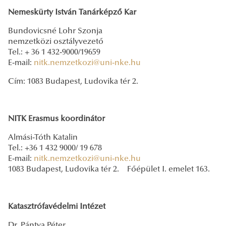
Nemeskürty István Tanárképző Kar
Bundovicsné Lohr Szonja
nemzetközi osztályvezető
Tel.: + 36 1 432-9000/19659
E-mail:
nitk.nemzetkozi@uni-nke.hu
Cím: 1083 Budapest, Ludovika tér 2.
NITK Erasmus koordinátor
Almási-Tóth Katalin
Tel.: +36 1 432 9000/ 19 678
E-mail:
nitk.nemzetkozi@uni-nke.hu
1083 Budapest, Ludovika tér 2. Főépület I. emelet 163.
Katasztrófavédelmi Intézet
Dr. Pántya Péter