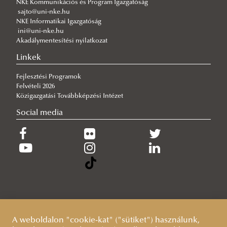
Nemeskürty István Tanárképző Kar
NKE Kommunikációs és Program Igazgatóság
sajto@uni-nke.hu
Nyári egyetem Berlinben
Erasmus Hallgatói Charta
NKE Informatikai Igazgatóság
Portálok további nemzetközi ösztöndíj lehetőségekért
ini@uni-nke.hu
Kiegészítő támogatás tartós betegségben szenvedők,
Akadálymentesítési nyilatkozat
fogyatékossággal élő hallgatók számára
Linkek
Esélyegyenlőségi kiegészítő támogatás hallgatóknak
Fejlesztési Programok
GYIK
Felvételi 2026
Közigazgatási Továbbképzési Intézet
Social media
A weboldalon "cookie-kat" ("sütiket") használunk,