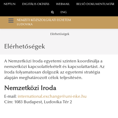
NEPTUN
DIGITÁLIS OKTATÁS
WEBMAIL
BELSŐ DOKUMENTUMTÁR
ENG
NEMZETI KÖZSZOLGÁLATI EGYETEM
LUDOVIKA
Elérhetőségek
Elérhetőségek
A Nemzetközi Iroda egyetemi szinten koordinálja a
nemzetközi kapcsolatfelvételt és kapcsolattartást. Az
Iroda folyamatosan dolgozik az egyetemi stratégia
alapján meghatározott célok teljesítésén.
Nemzetközi Iroda
E-mail:
international.exchange@uni-nke.hu
Cím: 1083 Budapest, Ludovika Tér 2