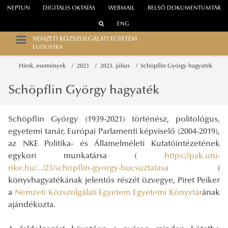
NEPTUN
DIGITÁLIS OKTATÁS
WEBMAIL
BELSŐ DOKUMENTUMTÁR
ENG
NEMZETI KÖZSZOLGÁLATI EGYETEM
LUDOVIKA
Hírek, események
2023
2023. július
Schöpflin György hagyaték
Schöpflin György hagyaték
Schöpflin György (1939-2021) történész, politológus,
egyetemi tanár, Európai Parlamenti képviselő (2004-2019),
az NKE Politika- és Államelméleti Kutatóintézetének
egykori munkatársa (
https://pak.uni-
nke.hu/.../23/schopflin-gyorgy-bucsuztatasa
)
könyvhagyatékának jelentős részét özvegye, Piret Peiker
a
Nemzeti Közszolgálati Egyetem Egyetemi Könyvtár
ának
ajándékozta.