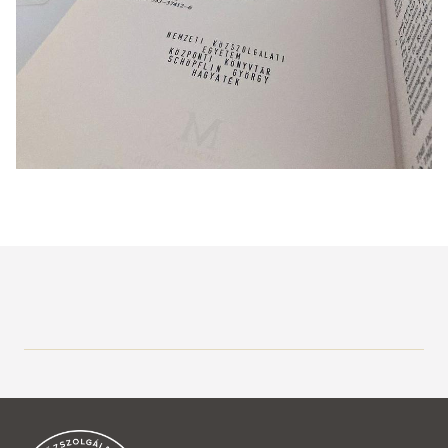
Közszolgálati Tudásportál
Aktuális
Hírek, események