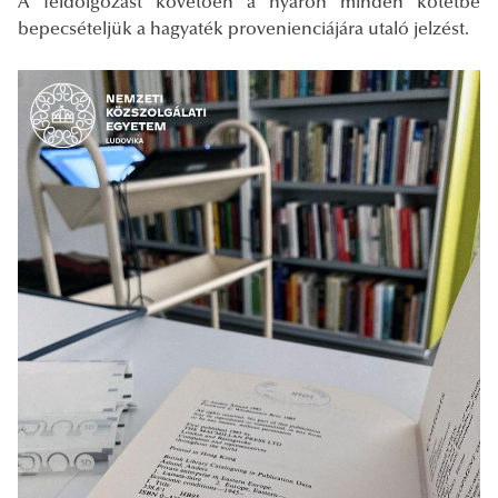
A feldolgozást követően a nyáron minden kötetbe
bepecsételjük a hagyaték provenienciájára utaló jelzést.