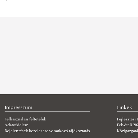
Impresszum
Linkek
Felhasználási feltételek
Fejlesztési
Adatvédelem
Felvételi 20
Bejelentések kezelésére vonatkozó tájékoztatás
Közigazgatá