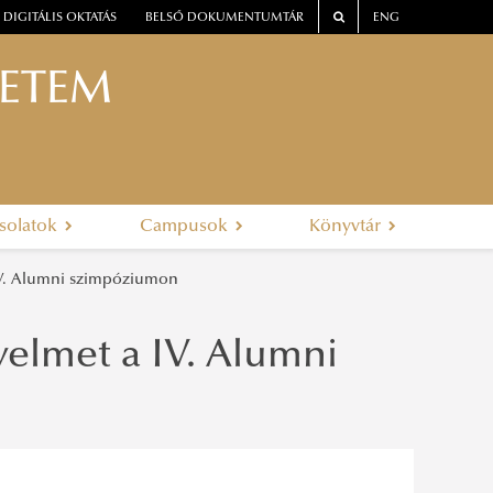
DIGITÁLIS OKTATÁS
BELSŐ DOKUMENTUMTÁR
ENG
YETEM
solatok
Campusok
Könyvtár
 IV. Alumni szimpóziumon
gyelmet a IV. Alumni