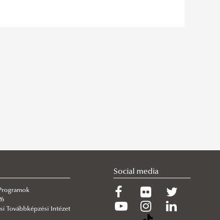
Social media
 Programok
26
si Továbbképzési Intézet