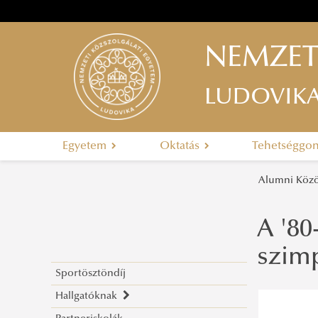
NEMZET
LUDOVIK
Egyetem
Oktatás
Tehetséggo
Alumni Kö
A '80
szim
Sportösztöndíj
Hallgatóknak