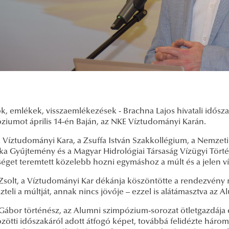
ok, emlékek, visszaemlékezések - Brachna Lajos hivatali idős
ziumot április 14-én Baján, az NKE Víztudományi Karán.
 Víztudományi Kara, a Zsuffa István Szakkollégium, a Nemzeti
ka Gyűjtemény és a Magyar Hidrológiai Társaság Vízügyi Tört
séget teremtett közelebb hozni egymáshoz a múlt és a jelen v
solt, a Víztudományi Kar dékánja köszöntötte a rendezvény ré
zteli a múltját, annak nincs jövője – ezzel is alátámasztva az
Gábor történész, az Alumni szimpózium-sorozat ötletgazdája e
zötti időszakáról adott átfogó képet, továbbá felidézte három