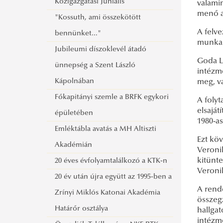
Közigazgatási Juniális
tanévre
2016
valami
menő al
"Kossuth, ami összekötött
Tanév Időbeosztása 2014/2015.
NKE Tanulmányi Tájékoztató
A felv
bennünket..."
tanévre
2015
munkak
Jubileumi díszoklevél átadó
NKE Tanulmányi Tájékoztató
Goda Lá
ünnepség a Szent László
2014
intézm
Kápolnában
meg, v
Főkapitányi szemle a BRFK egykori
A foly
elsajá
épületében
1980-as
Emléktábla avatás a MH Altiszti
Ezt kö
Akadémián
Veronik
kitünt
20 éves évfolyamtalálkozó a KTK-n
Veronik
20 év után újra együtt az 1995-ben a
A rende
Zrínyi Miklós Katonai Akadémia
összeg
Határőr osztálya
hallgat
intézm