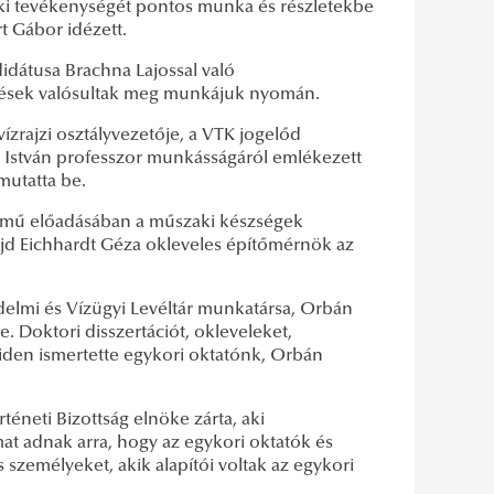
öki tevékenységét pontos munka és részletekbe
t Gábor idézett.
dátusa Brachna Lajossal való
sztések valósultak meg munkájuk nyomán.
ízrajzi osztályvezetője, a VTK jogelőd
a István professzor munkásságáról emlékezett
mutatta be.
című előadásában a műszaki készségek
majd Eichhardt Géza okleveles építőmérnök az
delmi és Vízügyi Levéltár munkatársa, Orbán
. Doktori disszertációt, okleveleket,
iden ismertette egykori oktatónk, Orbán
téneti Bizottság elnöke zárta, aki
t adnak arra, hogy az egykori oktatók és
 személyeket, akik alapítói voltak az egykori