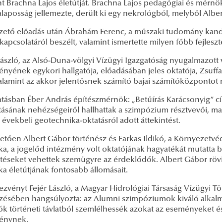
nt Brachna Lajos életútját. Brachna Lajos pedagógiai és mérn
aposság jellemezte, derült ki egy nekrológból, melyből Alber
ezető előadás után Ábrahám Ferenc, a műszaki tudomány kandi
apcsolatáról beszélt, valamint ismertette milyen főbb fejle
szló, az Alsó-Duna-völgyi Vízügyi Igazgatóság nyugalmazott v
ényének egykori hallgatója, előadásában jeles oktatója, Zsuff
alamint az akkor jelentősnek számító bajai számítóközpontot 
tatásban Éber András építészmérnök: „Betűírás Karácsonyig” 
tításának nehézségeiről hallhattak a szimpózium résztvevői, 
 évekbeli geotechnika-oktatásról adott áttekintést.
vetően Albert Gábor történész és Farkas Ildikó, a Környezetvé
a, a jogelőd intézmény volt oktatójának hagyatékát mutatta be
etéseket vehettek szemügyre az érdeklődők. Albert Gábor röv
a életútjának fontosabb állomásait.
zvényt Fejér László, a Magyar Hidrológiai Társaság Vízügyi Tör
zésében hangsúlyozta: az Alumni szimpóziumok kiváló alkalma
ók történeti távlatból szemlélhessék azokat az eseményeket és
énynek.