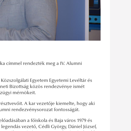
zaka címmel rendezték meg a IV. Alumni
 Közszolgálati Egyetem Egyetemi Levéltár és
éneti Bizottság közös rendezvénye ismét
ízügyi mérnökeit.
sztvevőit. A kar vezetője kiemelte, hogy aki
 Alumni rendezvénysorozat fontosságát.
lőadásában a főiskola és Baja város 1979 és
 legendás vezető, Cédli György, Dániel József,