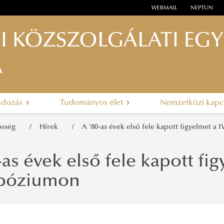
WEBMAIL
NEPTUN
I KÖZSZOLGÁLATI EG
A
ndozás
Tudományos élet
Nemzetközi kapc
zösség
Hírek
A '80-as évek első fele kapott figyelmet a
-as évek első fele kapott fi
póziumon