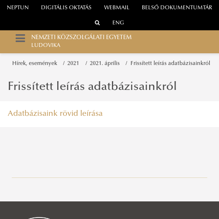
NEPTUN
DIGITÁLIS OKTATÁS
WEBMAIL
BELSŐ DOKUMENTUMTÁR
ENG
NEMZETI KÖZSZOLGÁLATI EGYETEM
LUDOVIKA
Hírek, események
2021
2021. április
Frissített leírás adatbázisainkról
Frissített leírás adatbázisainkról
Adatbázisaink rövid leírása
Közszolgálati Tudásportál
Aktuális
Hírek, események