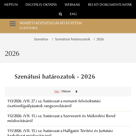
NEPTUN
DIGITÁLIS OKTATÁS
WEBMAIL
BELSŐ DOKUMENTUMTÁR
ENG
NEMZETI KÖZSZOLGÁLATI EGYETEM
LUDOVIKA
Szenátus
Szenátusi határozatok
2026
2026
Szenátusi határozatok - 2026
Név
/
Dátum
113/2026. (VII. 27.) sz. határozat a nemzeti felsőoktatási
ösztöndíjpályázatok rangsorolásáról
112/2026. (VII. 15.) sz. határozat a Szervezeti és Működési Rend
módosításáról
111/2026. (VII. 15.) sz. határozat a Hallgatói Térítési és Juttatási
Szabályzat módosításáról