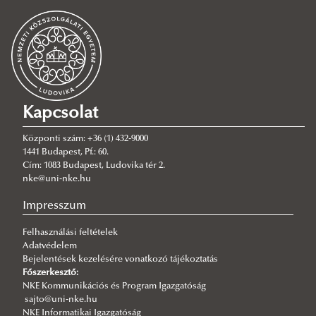
Szenátusi tárhely 2024.11.05-től
Szenátusi tárhely 2024.11.05-ig
Szenátusi határozatok
Szenátusi határozatok tárgya
2026
Kapcsolat
2025
Központi szám: +36 (1) 432-9000
2024
1441 Budapest, Pf.: 60.
Cím: 1083 Budapest, Ludovika tér 2.
2023
nke@uni-nke.hu
2022
Impresszum
2021
Felhasználási feltételek
2020
Adatvédelem
2019
Bejelentések kezelésére vonatkozó tájékoztatás
Főszerkesztő:
2018
2019. 06. 26. - 12. 31.
NKE Kommunikációs és Program Igazgatóság
sajto@uni-nke.hu
2017
2019. 01. 01. - 05. 29.
NKE Informatikai Igazgatóság