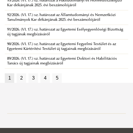
93/2026. (VI. 17.) sz. határozat a Hadtudományi és Honvédtisztképző
Kar dékánjának 2025. évi beszámolójáról
92/2026. (VI. 17.) sz. határozat az Államtudományi és Nemzetközi
Tanulmányok Kar dékánjának 2025. évi beszámolójáról
91/2026. (VI. 17.) sz. határozat az Egyetemi Esélyegyenlőségi Bizottság
új tagjának megbízásáról
90/2026. (VI. 17.) sz. határozat az Egyetemi Fegyelmi Testület és az
Egyetemi Kártérítési Testület új tagjainak megbízásáról
89/2026. (VI. 17.) sz. határozat az Egyetemi Doktori és Habilitációs
Tanács új tagjainak megbízásáról
1
2
3
4
5
Szenátus
A szenátus tagjai