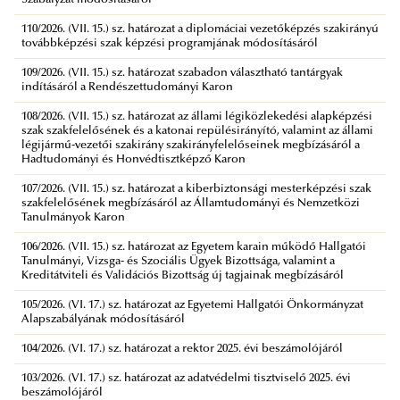
110/2026. (VII. 15.) sz. határozat a diplomáciai vezetőképzés szakirányú
továbbképzési szak képzési programjának módosításáról
109/2026. (VII. 15.) sz. határozat szabadon választható tantárgyak
indításáról a Rendészettudományi Karon
108/2026. (VII. 15.) sz. határozat az állami légiközlekedési alapképzési
szak szakfelelősének és a katonai repülésirányító, valamint az állami
légijármű-vezetői szakirány szakirányfelelőseinek megbízásáról a
Hadtudományi és Honvédtisztképző Karon
107/2026. (VII. 15.) sz. határozat a kiberbiztonsági mesterképzési szak
szakfelelősének megbízásáról az Államtudományi és Nemzetközi
Tanulmányok Karon
106/2026. (VII. 15.) sz. határozat az Egyetem karain működő Hallgatói
Tanulmányi, Vizsga- és Szociális Ügyek Bizottsága, valamint a
Kreditátviteli és Validációs Bizottság új tagjainak megbízásáról
105/2026. (VI. 17.) sz. határozat az Egyetemi Hallgatói Önkormányzat
Alapszabályának módosításáról
104/2026. (VI. 17.) sz. határozat a rektor 2025. évi beszámolójáról
103/2026. (VI. 17.) sz. határozat az adatvédelmi tisztviselő 2025. évi
beszámolójáról