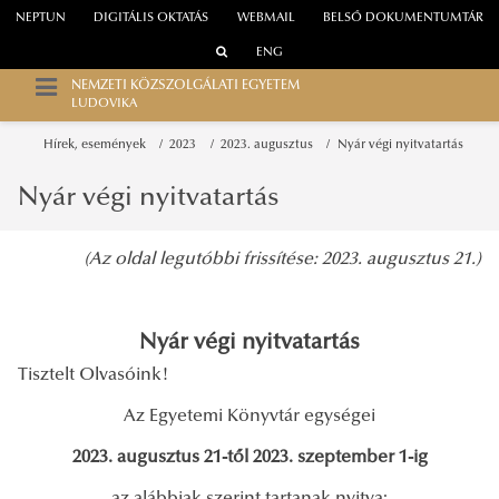
NEPTUN
DIGITÁLIS OKTATÁS
WEBMAIL
BELSŐ DOKUMENTUMTÁR
ENG
NEMZETI KÖZSZOLGÁLATI EGYETEM
LUDOVIKA
Hírek, események
2023
2023. augusztus
Nyár végi nyitvatartás
Nyár végi nyitvatartás
(Az oldal legutóbbi frissítése: 2023. augusztus 21.)
Nyár végi nyitvatartás
Tisztelt Olvasóink!
Az Egyetemi Könyvtár egységei
2023. augusztus 21-től 2023. szeptember 1-ig
az alábbiak szerint tartanak nyitva: