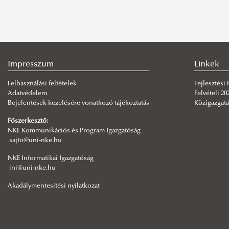
Impresszum
Linkek
Felhasználási feltételek
Fejlesztési
Adatvédelem
Felvételi 20
Bejelentések kezelésére vonatkozó tájékoztatás
Közigazgatá
Főszerkesztő:
NKE Kommunikációs és Program Igazgatóság
sajto@uni-nke.hu
NKE Informatikai Igazgatóság
ini@uni-nke.hu
Akadálymentesítési nyilatkozat