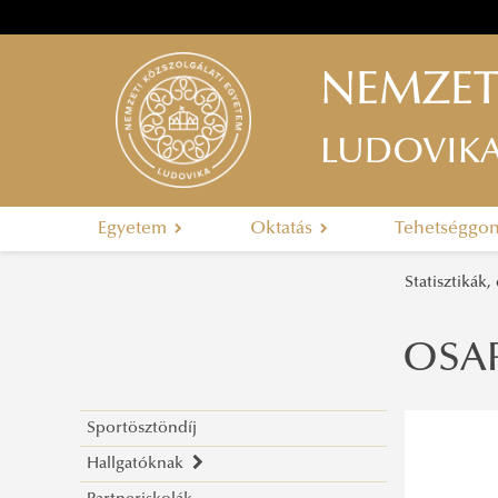
NEMZET
LUDOVIK
Egyetem
Oktatás
Tehetséggo
Statisztikák
OSAP
Sportösztöndíj
Hallgatóknak