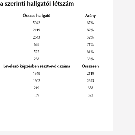
a szerinti hallgatói létszám
Összes hallgató
Arány
5942
67%
2119
87%
2643
52%
658
71%
522
61%
238
33%
Levelező képzésben résztvevők száma
Összesen
1348
2119
1602
2643
219
658
139
522