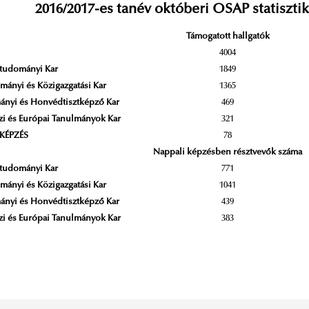
2016/2017-es tanév októberi OSAP statisztik
Támogatott hallgatók
N
4004
tudományi Kar
1849
mányi és Közigazgatási Kar
1365
nyi és Honvédtisztképző Kar
469
i és Európai Tanulmányok Kar
321
KÉPZÉS
78
Nappali képzésben résztvevők száma
tudományi Kar
771
mányi és Közigazgatási Kar
1041
nyi és Honvédtisztképző Kar
439
i és Európai Tanulmányok Kar
383