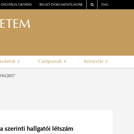
DIGITÁLIS OKTATÁS
BELSŐ DOKUMENTUMTÁR
ENG
YETEM
solatok
Campusok
Könyvtár
16/2017
a szerinti hallgatói létszám