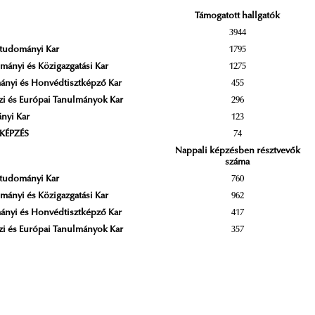
Támogatott hallgatók
N
3944
tudományi Kar
1795
mányi és Közigazgatási Kar
1275
nyi és Honvédtisztképző Kar
455
i és Európai Tanulmányok Kar
296
nyi Kar
123
KÉPZÉS
74
Nappali képzésben résztvevők
száma
tudományi Kar
760
mányi és Közigazgatási Kar
962
nyi és Honvédtisztképző Kar
417
i és Európai Tanulmányok Kar
357