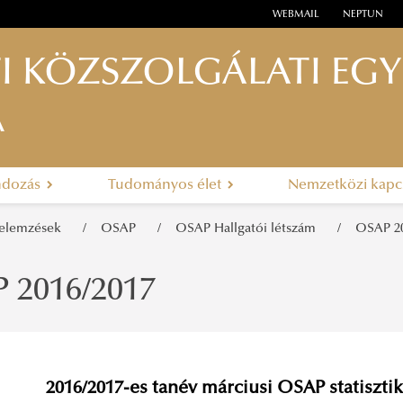
WEBMAIL
NEPTUN
I KÖZSZOLGÁLATI EG
A
ndozás
Tudományos élet
Nemzetközi kapc
, elemzések
OSAP
OSAP Hallgatói létszám
OSAP 20
 2016/2017
2016/2017-es tanév márciusi OSAP statisztik