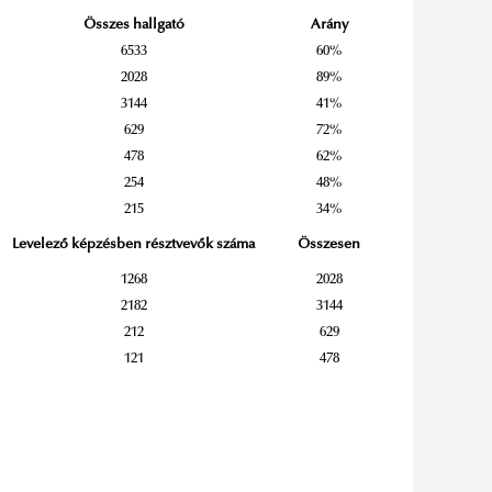
Összes hallgató
Arány
6533
60%
2028
89%
3144
41%
629
72%
478
62%
254
48%
215
34%
Levelező képzésben résztvevők száma
Összesen
1268
2028
2182
3144
212
629
121
478