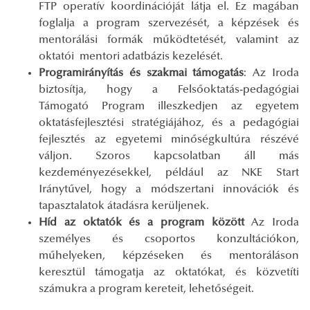
FTP operatív koordinációját látja el. Ez magában
foglalja a program szervezését, a képzések és
mentorálási formák működtetését, valamint az
oktatói mentori adatbázis kezelését.
Programirányítás és szakmai támogatás
: Az Iroda
biztosítja, hogy a Felsőoktatás-pedagógiai
Támogató Program illeszkedjen az egyetem
oktatásfejlesztési stratégiájához, és a pedagógiai
fejlesztés az egyetemi minőségkultúra részévé
váljon. Szoros kapcsolatban áll más
kezdeményezésekkel, például az NKE Start
Iránytűvel, hogy a módszertani innovációk és
tapasztalatok átadásra kerüljenek.
Híd az oktatók és a program között
Az Iroda
személyes és csoportos konzultációkon,
műhelyeken, képzéseken és mentoráláson
keresztül támogatja az oktatókat, és közvetíti
számukra a program kereteit, lehetőségeit.