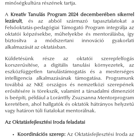
minőségkultúra részének tartja.
A
Kreatív Tanulás Program 2024 decemberében sikerrel
lezárul
t
, és az abból származó tapasztalatokat a
Felsőoktatás-pedagógiai Támogató Program integrálja az
oktatói képzésekbe, műhelyekbe és mentorálásba, így
biztosítva a módszertani innováció gyakorlati
alkalmazását az oktatásban.
Küldetésünk része az oktatói szerepfelfogás
korszerűsítése, a digitális tanulási környezetek, az
eszközfüggetlen tanulástámogatás és a mesterséges
intelligencia alkalmazásának támogatása. Programunk
továbbá az NKE országos és nemzetközi szerepének
erősítésére is törekszik, valamint a társadalmi dimenziót
is beépíti, például a Lorántffy Zsuzsanna Mentorprogram
keretében, ahol hallgatók és oktatók hátrányos helyzetű
vagy határon túli fiatalokat mentorálnak.
Az Oktatásfejlesztési Iroda feladatai
Koordinációs szerep:
Az Oktatásfejlesztési Iroda az