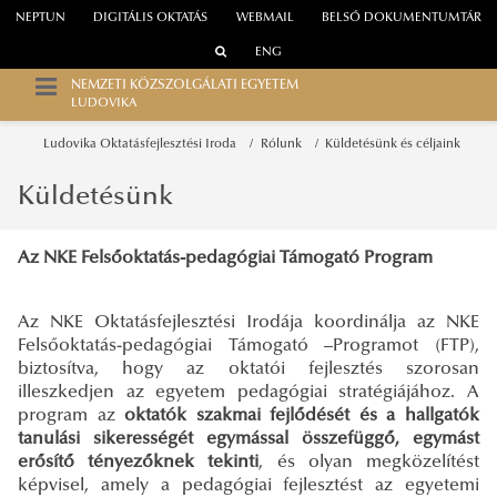
NEPTUN
DIGITÁLIS OKTATÁS
WEBMAIL
BELSŐ DOKUMENTUMTÁR
ENG
NEMZETI KÖZSZOLGÁLATI EGYETEM
LUDOVIKA
Ludovika Oktatásfejlesztési Iroda
Rólunk
Küldetésünk és céljaink
Küldetésünk
Az NKE Felsőoktatás-pedagógiai Támogató Program
Az NKE Oktatásfejlesztési Irodája koordinálja az NKE
Felsőoktatás-pedagógiai Támogató –Programot (FTP),
biztosítva, hogy az oktatói fejlesztés szorosan
illeszkedjen az egyetem pedagógiai stratégiájához. A
program az
oktatók szakmai fejlődését és a hallgatók
tanulási sikerességét egymással összefüggő, egymást
erősítő tényezőknek tekinti
, és olyan megközelítést
képvisel, amely a pedagógiai fejlesztést az egyetemi