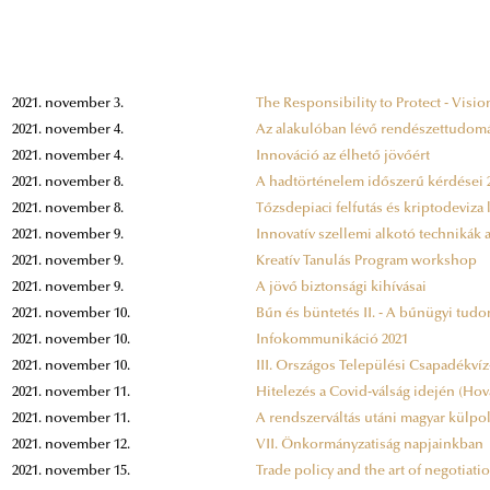
2021. november 3.
The Responsibility to Protect - Visi
2021. november 4.
Az alakulóban lévő rendészettudomá
2021. november 4.
Innováció az élhető jövőért
2021. november 8.
A hadtörténelem időszerű kérdései 
2021. november 8.
Tőzsdepiaci felfutás és kriptodeviza 
2021. november 9.
Innovatív szellemi alkotó technikák 
2021. november 9.
Kreatív Tanulás Program workshop
2021. november 9.
A jövő biztonsági kihívásai
2021. november 10.
Bűn és büntetés II. - A bűnügyi tudo
2021. november 10.
Infokommunikáció 2021
2021. november 10.
III. Országos Települési Csapadékví
2021. november 11.
Hitelezés a Covid-válság idején (Hov
2021. november 11.
A rendszerváltás utáni magyar külpo
2021. november 12.
VII. Önkormányzatiság napjainkban
2021. november 15.
Trade policy and the art of negotiat