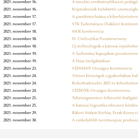
2021. november 16.
A tanulási eredményfókuszú pedagóg
2021. november 16.
Kriptodevizák befektetői szemszögb
2021. november 17.
A pandémia hatása a kiberbűnözésr
2021. november 17.
VTK Tudományos Diákköri Konferen
2021. november 18.
MOE konferencia
2021. november 18.
IV. Civilisztikai Poszterverseny
2021. november 18.
Új technológiák a katonai repülésb
2021. november 19.
A Tudomány Kapujában poszterversen
2021. november 19.
A Haza Szolgálatában
2021. november 23.
VÍZHIÁNY Országos Konferencia
2021. november 24.
Tréneri készségek a gyakorlatban h
2021. november 24.
Robothadviselés 2021 és Kiberbizto
2021. november 24.
VÍZÉRTÉK Országos Konferencia
2021. november 25.
Tehetségmentori felkészítő (hallgat
2021. november 25.
A katonai logisztika időszerű kérdés
2021. november 29.
Rákosi Mátyás Kórház, Észak-Korea c
2021. november 30.
A székelyföldi turizmuspiac profess