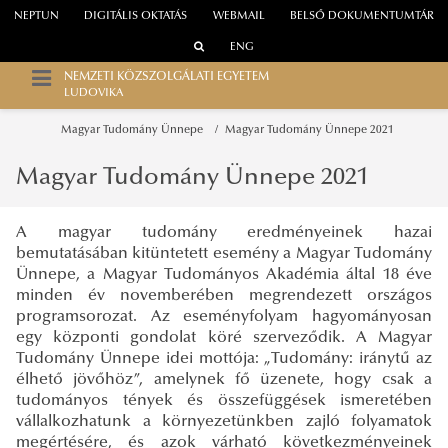
NEPTUN
DIGITÁLIS OKTATÁS
WEBMAIL
BELSŐ DOKUMENTUMTÁR
ENG
NEMZETI KÖZSZOLGÁLATI EGYETEM
LUDOVIKA
Magyar Tudomány Ünnepe
Magyar Tudomány Ünnepe 2021
Magyar Tudomány Ünnepe 2021
A magyar tudomány eredményeinek hazai
bemutatásában kitüntetett esemény a Magyar Tudomány
Ünnepe, a Magyar Tudományos Akadémia által 18 éve
minden év novemberében megrendezett országos
programsorozat. Az eseményfolyam hagyományosan
egy központi gondolat köré szerveződik. A Magyar
Tudomány Ünnepe idei mottója: „Tudomány: iránytű az
élhető jövőhöz”, amelynek fő üzenete, hogy csak a
tudományos tények és összefüggések ismeretében
vállalkozhatunk a környezetünkben zajló folyamatok
megértésére, és azok várható következményeinek