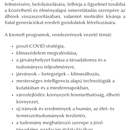
felmérésére, befolyásolására; felhívja a figyelmet továbbá
a közérthető és élményalapú ismeretátadás szerepére az
álhírek visszaszorításában, valamint motiválni kívánja a
fiatal generációkat eredeti gondolatok létrehozására.
A kiemelt programok, rendezvények vezető témái:
poszt-COVID stratégia,
klímavédelem megvalósítása,
a járványhelyzet hatása a társadalomra és a
tudományos teljesítményre,
járványok – betegségek – klímaváltozás,
mesterséges intelligencia alapú technológiák a
kutatásban és a mindennapokban,
városfejlődés: környezeti fenntarthatóság, élhető
környezet,
új irányok és eredmények a humán, az élet- és
természettudományok területén,
a tudomány meghatározó szerepe a jövő
társadalmi, gazdasági átalakulásában.