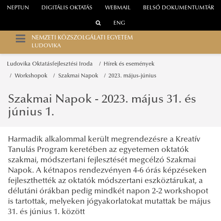
NEPTUN
DIGITÁLIS OKTATÁS
WEBMAIL
BELSŐ DOKUMENTUMTÁR
ENG
NEMZETI KÖZSZOLGÁLATI EGYETEM
LUDOVIKA
Ludovika Oktatásfejlesztési Iroda
Hírek és események
Workshopok
Szakmai Napok
2023. május-június
Szakmai Napok - 2023. május 31. és
június 1.
Harmadik alkalommal került megrendezésre a Kreatív
Tanulás Program keretében az egyetemen oktatók
szakmai, módszertani fejlesztését megcélzó Szakmai
Napok. A kétnapos rendezvényen 4-6 órás képzéseken
fejleszthették az oktatók módszertani eszköztárukat, a
délutáni órákban pedig mindkét napon 2-2 workshopot
is tartottak, melyeken jógyakorlatokat mutattak be
május
31. és június 1. között