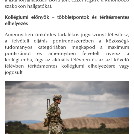
a lista folyamatosan bővüljön, ezzel segítve a különböző
szakokon hallgatókat.
Kollégiumi előnyök – többletpontok és térítésmentes
elhelyezés
Amennyiben önkéntes tartalékos jogviszonyt létesítesz,
a felvételi eljárás pontrendszerében a közösségi-
tudományos kategóriában megkapod a maximum
pontszámot és amennyiben felvételt nyersz a
kollégiumba, úgy az aktuális félévben és az azt követő
félévben térítésmentes kollégiumi elhelyezésre vagy
jogosult.