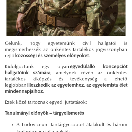
Célunk, hogy egyetemünk civil hallgatói is
megismerhessék az önkéntes tartalékos jogviszonyban
rejlő
közösségi és személyes előnyöket
.
Kidolgoztunk egy olyan
egyedülálló koncepciót
hallgatóink számára
, amelynek révén az önkéntes
tartalékos kiképzés és tevékenység a lehető
legjobban
illeszkedik az egyetemhez, az egyetemista élet
mindennapjaihoz
.
Ezek közé tartoznak egyedi juttatások:
Tanulmányi előnyök – tárgyelismerés
A Ludoviceum tantárgycsoport átalakult és három
tantárgy veszi át a helyét: