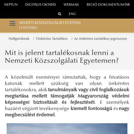
NEPTUN
DIGITÁLIS OKTATÁS
WEBMAIL
BELSŐ DOKUMENTUMTÁR
ENG
NEMZETI KÖZSZOLGÁLATI EGYETEM
LUDOVIKA
Hallgatóknak
Önkéntes Tartalékos
Az önkéntes tartalékos jogviszony
Mit is jelent tartalékosnak lenni a
Nemzeti Közszolgálati Egyetemen?
A közelmúlt eseményei rámutattak, hogy a hivatásos
katonák mellett szükség van olyan önkéntes
tartalékosokra, akik
tanulmányaik vagy civil foglalkozásuk
megtartása mellett támogatják Magyarország védelmi
képességei biztosítását és fejlesztését
. E személyek
hazáért végzett tevékenysége
kiemelt fontosságú
és
nagy
megbecsülést érdemel
.