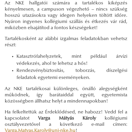
Az NKE hallgatói számára a tartalékos kiképzés
kényelmesen, a campuson végezhető – nincs szükség
hosszú utazásokra vagy idegen helyeken töltött időre.
Nyáron ingyenes kollégiumi szállás és étkezés vár rád,
miközben elsajátítod a fontos készségeket!
Tartalékosként az alábbi izgalmas feladatokban vehetsz
részt:
Katasztrófahelyzetek, mint például árvízi
védekezés, ahol te lehetsz a hős!
Rendezvénybiztosítás, toborzás, díszelgési
feladatok egyetemi eseményeken.
Az NKE tartalékosai különleges, önálló alegységként
működnek, így barátaiddal együtt, egyetemista
közösségben állhatsz helyt a mindennapokban!
Ha felkeltettük az Érdeklődésed, ne habozz! Vedd fel a
kapcsolatot
Varga Mátyás Károly
kollégiumi
osztályvezetővel a következő e-mail címen:
Varga.Matyas.Karoly@uni-nke.hu
!