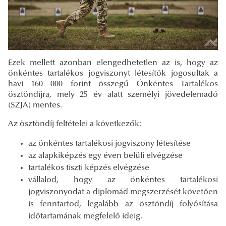
Ezek mellett azonban elengedhetetlen az is, hogy az
önkéntes tartalékos jogviszonyt létesítők jogosultak a
havi 160 000 forint összegű Önkéntes Tartalékos
ösztöndíjra, mely 25 év alatt személyi jövedelemadó
(SZJA) mentes.
Az ösztöndíj feltételei a következők:
az önkéntes tartalékosi jogviszony létesítése
az alapkiképzés egy éven belüli elvégzése
tartalékos tiszti képzés elvégzése
vállalod, hogy az önkéntes tartalékosi
jogviszonyodat a diplomád megszerzését követően
is fenntartod, legalább az ösztöndíj folyósítása
időtartamának megfelelő ideig.