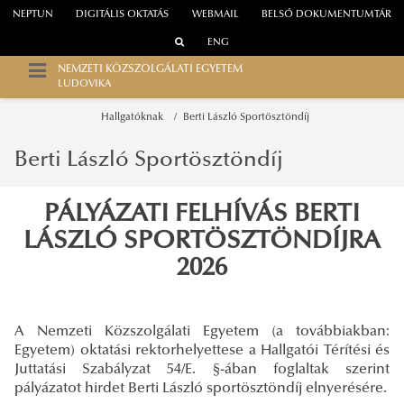
NEPTUN
DIGITÁLIS OKTATÁS
WEBMAIL
BELSŐ DOKUMENTUMTÁR
ENG
NEMZETI KÖZSZOLGÁLATI EGYETEM
LUDOVIKA
Hallgatóknak
Berti László Sportösztöndíj
Berti László Sportösztöndíj
PÁLYÁZATI FELHÍVÁS BERTI
LÁSZLÓ SPORTÖSZTÖNDÍJRA
2026
A Nemzeti Közszolgálati Egyetem (a továbbiakban:
Egyetem) oktatási rektorhelyettese a Hallgatói Térítési és
Juttatási Szabályzat 54/E. §-ában foglaltak szerint
pályázatot hirdet Berti László sportösztöndíj elnyerésére.