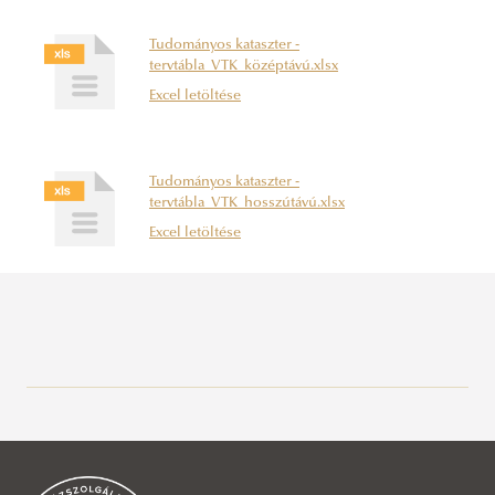
Tudományos kataszter -
tervtábla_VTK_középtávú.xlsx
Excel letöltése
Tudományos kataszter -
tervtábla_VTK_hosszútávú.xlsx
Excel letöltése
Kutatásetikai Bizottság
Egyetemi Doktori és Habilitációs Tanács
Bemutatkozás
Doktorandusz Szociális Ügyek Bizottsága (DSZÜB)
Szabályzatok
Bemutatkozás