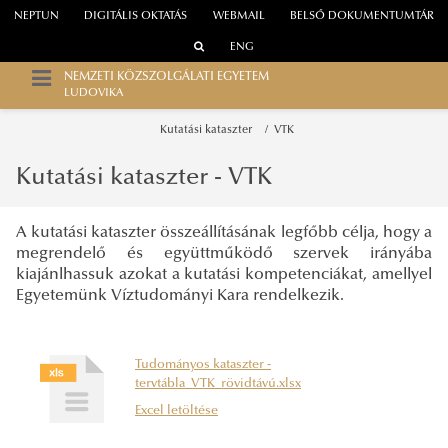
NEPTUN
DIGITÁLIS OKTATÁS
WEBMAIL
BELSŐ DOKUMENTUMTÁR
ENG
NEMZETI KÖZSZOLGÁLATI EGYETEM
LUDOVIKA
Kutatási kataszter
VTK
Kutatási kataszter - VTK
A kutatási kataszter összeállításának legfőbb célja, hogy a
megrendelő és együttműködő szervek irányába
kiajánlhassuk azokat a kutatási kompetenciákat, amellyel
Egyetemünk Víztudományi Kara rendelkezik.
Tudományos kataszter -
tervtábla_VTK_rövidtávú.xlsx
Excel letöltése