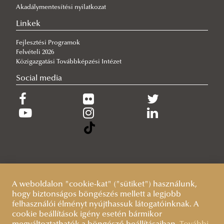
Akadálymentesítési nyilatkozat
fogyatékossággal élő hallgatók számára
Linkek
Esélyegyenlőségi kiegészítő támogatás hallgatóknak
Fejlesztési Programok
GYIK
Felvételi 2026
Munkatársi mobilitás
Közigazgatási Továbbképzési Intézet
Erasmus+ partnerintézmények
Social media
Munkatársi mobilitás
Segédletek
Pályázás és elbírálás menete
Erasmus+ partnerintézmények
Szabályzatok, hasznos linkek
Teendők a kiutazás előtt és után
Nemzetközi Kreditmobilitási Program
Erasmus Student Network
Kiegészítő támogatás tartós betegségben szenvedők,
partnerintézmények
GYIK
fogyatékossággal élő munkatársak számára
Kapcsolat
További nemzetközi ösztöndíjak és lehetőségek
A weboldalon "cookie-kat" ("sütiket") használunk,
Nemzetközi kapcsolatrendszer
Általános információk
hogy biztonságos böngészés mellett a legjobb
felhasználói élményt nyújthassuk látogatóinknak. A
Ludovika Fellowship Program
CEEPUS
Nemzetközi kapcsolatrendszer
cookie beállítások igény esetén bármikor
Ludovika Scholars Program
Fulbright
Intézményközi együttműködési megállapodások
A CEEPUS programról