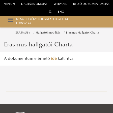
NEPTUN
DIGITÁLIS OKTATÁS
WEBMAIL
BELSŐ DOKUMENTUMTÁR
ENG
NEMZETI KÖZSZOLGÁLATI EGYETEM
LUDOVIKA
ERASMUS+
Hallgatói mobilitás
Erasmus Hallgatói Charta
Erasmus hallgatói Charta
A dokumentum elérhető
ide
kattintva.
Elérhetőségek
ERASMUS+
Az Erasmus+ programról