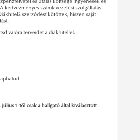
szpénzfelvétel és utalás költsége ingyenesek és
 A kedvezményes számlavezetési szolgáltatás
iákhitel2 szerződést kötöttek, hiszen saját
ást.
 valóra terveidet a diákhitellel.
kaphatod.
lius 1-től csak a hallgató által kiválasztott