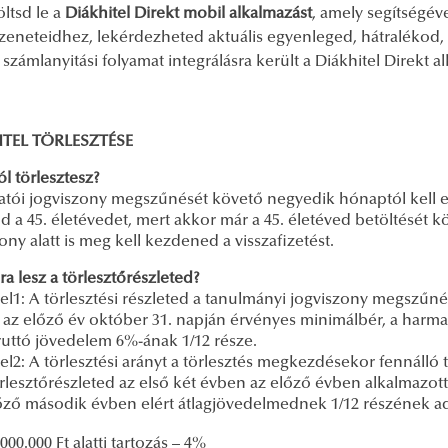
öltsd le a
Diákhitel Direkt mobil alkalmazást
, amely segítségév
zeneteidhez, lekérdezheted aktuális egyenleged, hátralékod,
 számlanyitási folyamat integrálásra került a Diákhitel Direkt 
ITEL TÖRLESZTÉSE
l törlesztesz?
gatói jogviszony megszűnését követő negyedik hónaptól kell e
d a 45. életévedet, mert akkor már a 45. életéved betöltését 
ony alatt is meg kell kezdened a visszafizetést.
 lesz a törlesztőrészleted?
tel1: A törlesztési részleted a tanulmányi jogviszony megszű
 az előző év október 31. napján érvényes minimálbér, a harmad
ruttó jövedelem 6%-ának 1/12 része.
tel2: A törlesztési arányt a törlesztés megkezdésekor fennáll
rlesztőrészleted az első két évben az előző évben alkalmazot
ző második évben elért átlagjövedelmednek 1/12 részének ad
.000.000 Ft alatti tartozás – 4%