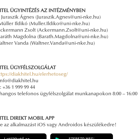
ITEL ÜGYINTÉZÉS AZ INTÉZMÉNYBEN
 Juraszik Ágnes (Juraszik.Agnes@uni-nke.hu)
Müller Ildikó (Muller.Ildiko@uni-nke.hu)
Ackermann Zsolt (Ackermann.Zsolt@uni-nke.hu)
Baráth Magdolna (Barath.Magdolna@uni-nke.hu)
Waltner Vanda (Waltner.Vanda@uni-nke.hu)
ITEL ÜGYFÉLSZOLGÁLAT
ttps://diakhitel.hu/elerhetoseg/
info@diakhitel.hu
: +36 1 999 99 44
 hangos telefonos ügyfélszolgálat munkanapokon 8:00 – 16:00 
ITEL DIREKT MOBIL APP
 le az alkalmazást iOS vagy Androidos készülékedre!