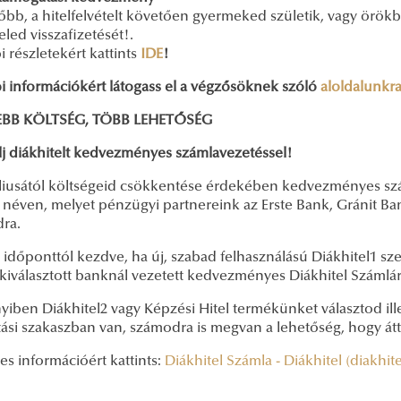
őbb, a hitelfelvételt követően gyermeked születik, vagy ör
eled visszafizetését!.
 részletekért kattints
IDE
!
i információkért látogass el a végzősöknek szóló
aloldalunkr
EBB KÖLTSÉG, TÖBB LEHETŐSÉG
lj diákhitelt kedvezményes számlavezetéssel!
úliusától költségeid csökkentése érdekében kedvezményes szám
 néven, melyet pénzügyi partnereink az Erste Bank, Gránit B
ra.
z időponttól kezdve, ha új, szabad felhasználású Diákhitel1 sz
d kiválasztott banknál vezetett kedvezményes Diákhitel Száml
iben Diákhitel2 vagy Képzési Hitel termékünket választod ill
ítási szakaszban van, számodra is megvan a lehetőség, hogy á
es információért kattints:
Diákhitel Számla - Diákhitel (diakhit