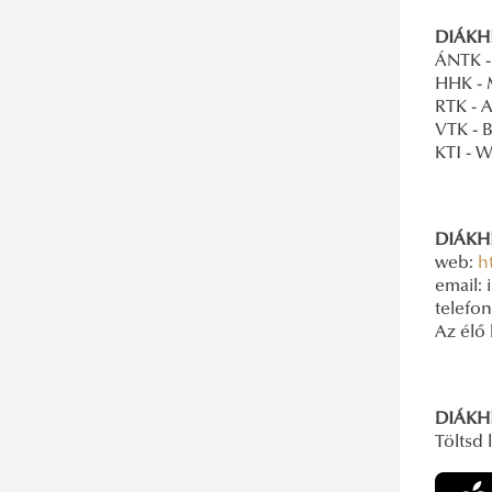
DIÁKH
ÁNTK -
HHK - 
RTK - 
VTK - 
KTI - 
DIÁKH
web:
h
email: 
telefon
Az élő
DIÁKH
Töltsd