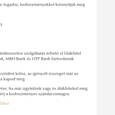
ökbe fogadsz, kedvezményekkel könnyítjük meg
a
!
lavezetési szolgáltatás érhető el Diákhitel
ank, MBH Bank és OTP Bank biztosítanak
erződést kötsz, az igényelt összeget már az
ára kapod meg.
etve, ha már ügyfelünk vagy és diákhiteled még
ttérj a kedvezményes számlacsomagra.
el.hu)