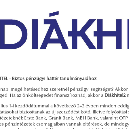
TEL - Biztos pénzügyi háttér tanulmányaidhoz
napi megélhetésedhez szeretnél pénzügyi segítséget? Akkor 
ged. Ha az önköltségedet finanszíroznád, akkor a
Diákhitel2
n
július 1-i kezdődátummal a következő 2+2 évben minden eddi
tatásokat biztosítanak az új szerződést kötő, illetve folyósítás
tézeteknél: Erste Bank, Gránit Bank, MBH Bank, valamint OTP
es pénzintézetek csomagjaiban vannak eltérések, de mindegy