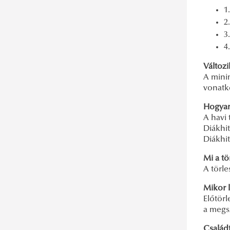
"Kossuth, ami összekötött
1
bennünket..."
2
3
Jubileumi díszoklevél átadó
4
ünnepség a Szent László
Változi
Kápolnában
A mini
Főkapitányi szemle a BRFK egykori
vonatk
épületében
Hogyan
Emléktábla avatás a MH Altiszti
A havi 
Diákhi
Akadémián
Diákhi
20 éves évfolyamtalálkozó a KTK-n
Mi a tö
20 év után újra együtt az 1995-ben a
A törl
Zrínyi Miklós Katonai Akadémia
Mikor l
Előtörl
Határőr osztálya
a megsz
Öregdiák Találkozó az NKE RTK-n
Család