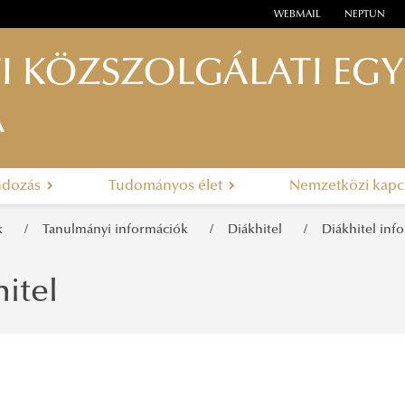
WEBMAIL
NEPTUN
I KÖZSZOLGÁLATI EG
A
ndozás
Tudományos élet
Nemzetközi kapc
ak
Tanulmányi információk
Diákhitel
Diákhitel inf
itel