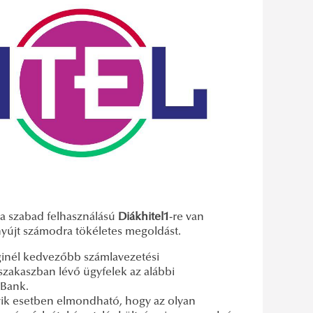
a szabad felhasználású
Diákhitel1
-re van
yújt számodra tökéletes megoldást.
ginél kedvezőbb számlavezetési
i szakaszban lévő ügyfelek az alábbi
 Bank.
ik esetben elmondható, hogy az olyan