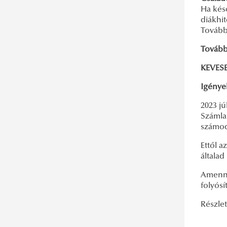
Fegyveres Erők Napja
Ha kés
Jó volt újra együtt
diákhit
További
Tovább
KEVES
Igénye
2023 j
Számla
számod
Ettől a
általa
Amenny
folyós
Részlet