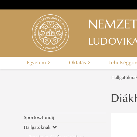
NEMZET
LUDOVIK
Egyetem
Oktatás
Tehetséggo
Hallgatókn
Diákh
Sportösztöndíj
Hallgatóknak