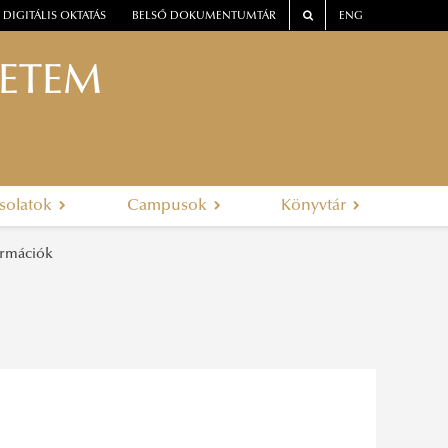
DIGITÁLIS OKTATÁS
BELSŐ DOKUMENTUMTÁR
ENG
YETEM
solatok
Campusok
Könyvtár
ormációk