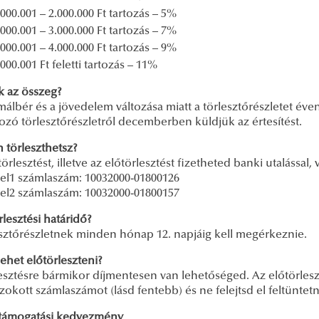
.000.001 – 2.000.000 Ft tartozás – 5%
.000.001 – 3.000.000 Ft tartozás – 7%
.000.001 – 4.000.000 Ft tartozás – 9%
.000.001 Ft feletti tartozás – 11%
k az összeg?
málbér és a jövedelem változása miatt a törlesztőrészletet év
ozó törlesztőrészletről decemberben küldjük az értesítést.
 törleszthetsz?
törlesztést, illetve az előtörlesztést fizetheted banki utalással,
tel1 számlaszám: 10032000-01800126
tel2 számlaszám: 10032000-01800157
rlesztési határidő?
esztőrészletnek minden hónap 12. napjáig kell megérkeznie.
ehet előtörleszteni?
esztésre bármikor díjmentesen van lehetőséged. Az előtörleszt
okott számlaszámot (lásd fentebb) és ne felejtsd el feltünte
támogatási kedvezmény