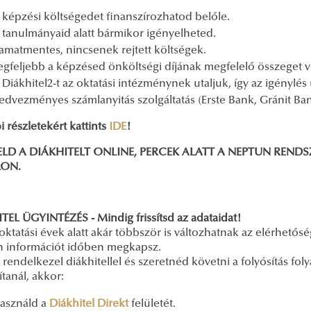
 képzési költségedet finanszírozhatod belőle.
 tanulmányaid alatt bármikor igényelheted.
amatmentes, nincsenek rejtett költségek.
egfeljebb a képzésed önköltségi díjának megfelelő összeget v
 Diákhitel2-t az oktatási intézménynek utaljuk, így az igénylé
edvezményes számlanyitás szolgáltatás (Erste Bank, Gránit B
 részletekért kattints
IDE
!
LD A DIÁKHITELT ONLINE, PERCEK ALATT A
NEPTUN RENDS
ON.
TEL ÜGYINTÉZÉS - Mindig frissítsd az adataidat!
oktatási évek alatt akár többször is változhatnak az elérhetősé
 információt időben megkapsz.
rendelkezel diákhitellel és szeretnéd követni a folyósítás fo
tanál, akkor:
asználd a
Diákhitel Direkt
felületét.