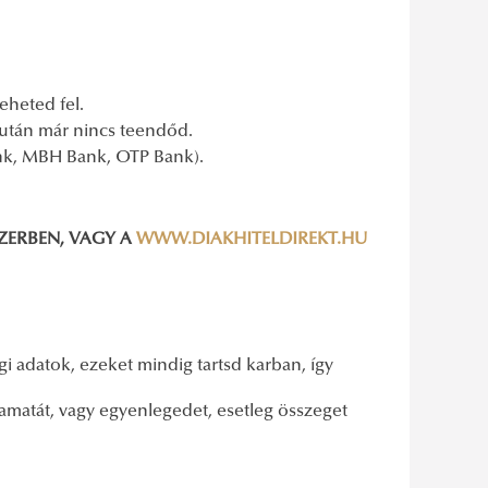
eheted fel.
s után már nincs teendőd.
ank, MBH Bank, OTP Bank).
ZERBEN
, VAGY A
WWW.DIAKHITELDIREKT.HU
gi adatok, ezeket mindig tartsd karban, így
lyamatát, vagy egyenlegedet, esetleg összeget