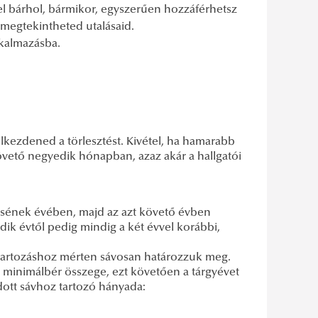
el bárhol, bármikor, egyszerűen hozzáférhetsz
 megtekintheted utalásaid.
alkalmazásba.
lkezdened a törlesztést. Kivétel, ha hamarabb
követő negyedik hónapban, azaz akár a hallgatói
nésének évében, majd az azt követő évben
ik évtől pedig mindig a két évvel korábbi,
ó tartozáshoz mérten sávosan határozzuk meg.
t minimálbér összege, ezt követően a tárgyévet
ott sávhoz tartozó hányada: