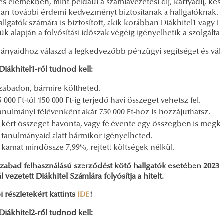
s elemekben, mint például a számlavezetési díj, kártyadíj, ké
lan további érdemi kedvezményt biztosítanak a hallgatóknak.
llgatók számára is biztosított, akik korábban Diákhitel1 vagy D
k alapján a folyósítási időszak végéig igényelhetik a szolgáltat
nyaidhoz válaszd a legkedvezőbb pénzügyi segítséget és váltsd
Diákhitel1
-ről tudnod kell:
zabadon, bármire költheted.
5 000 Ft-tól 150 000 Ft-ig terjedő havi összeget vehetsz fel.
anulmányi félévenként akár 750 000 Ft-hoz is hozzájuthatsz.
 kért összeget havonta, vagy félévente egy összegben is meg
 tanulmányaid alatt bármikor igényelheted.
 kamat mindössze 7,99%, rejtett költségek nélkül.
szabad felhasználású szerződést kötő hallgatók esetében 2023. jú
 vezetett Diákhitel Számlára folyósítja a hitelt.
 részletekért kattints
IDE
!
Diákhitel2
-ről tudnod kell: