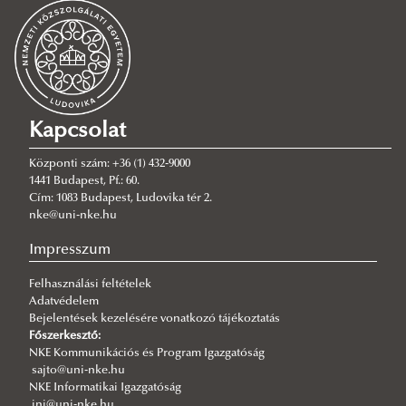
Szenátusi tárhely 2024.11.05-ig
Szenátusi határozatok
Szenátusi határozatok tárgya
2026
Kapcsolat
2025
Központi szám: +36 (1) 432-9000
2024
1441 Budapest, Pf.: 60.
Cím: 1083 Budapest, Ludovika tér 2.
2023
nke@uni-nke.hu
2022
Impresszum
2021
Felhasználási feltételek
2020
Adatvédelem
2019
Bejelentések kezelésére vonatkozó tájékoztatás
Főszerkesztő:
2018
2019. 06. 26. - 12. 31.
NKE Kommunikációs és Program Igazgatóság
sajto@uni-nke.hu
2017
2019. 01. 01. - 05. 29.
NKE Informatikai Igazgatóság
ini@uni-nke.hu