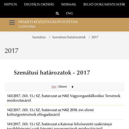
NEPTUN
DIGITÁLIS OKTATÁS
WEBMAIL
BELSŐ DOKUMENTUMTÁR
ENG
NEMZETI KÖZSZOLGÁLATI EGYETEM
LUDOVIKA
Szenátus
Szenátusi határozatok
2017
2017
Szenátusi határozatok - 2017
Név
/
Dátum
143/2017. (XII. 13.) SZ. határozat az NKE Vagyongazdálkodási Tervének
módosításáról
142/2017. (XII. 13.) SZ. határozat az NKE 2018. évi elemi
költségvetésének elfogadásáról
141/2017. (XII. 13.) SZ. határozat a Katonai felsővezető szakirányú
továbbképzési szak képzési programjának módosításáról