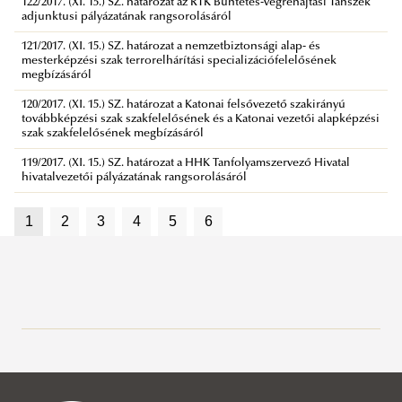
122/2017. (XI. 15.) SZ. határozat az RTK Büntetés-végrehajtási Tanszék
adjunktusi pályázatának rangsorolásáról
121/2017. (XI. 15.) SZ. határozat a nemzetbiztonsági alap- és
mesterképzési szak terrorelhárítási specializációfelelősének
megbízásáról
120/2017. (XI. 15.) SZ. határozat a Katonai felsővezető szakirányú
továbbképzési szak szakfelelősének és a Katonai vezetői alapképzési
szak szakfelelősének megbízásáról
119/2017. (XI. 15.) SZ. határozat a HHK Tanfolyamszervező Hivatal
hivatalvezetői pályázatának rangsorolásáról
1
2
3
4
5
6
Szenátus
A szenátus tagjai
Szenátusi tárhely 2024.11.05-től