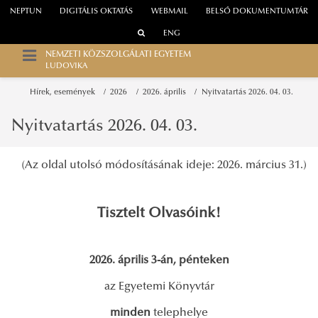
NEPTUN
DIGITÁLIS OKTATÁS
WEBMAIL
BELSŐ DOKUMENTUMTÁR
ENG
NEMZETI KÖZSZOLGÁLATI EGYETEM
LUDOVIKA
Hírek, események
2026
2026. április
Nyitvatartás 2026. 04. 03.
Nyitvatartás 2026. 04. 03.
(Az oldal utolsó módosításának ideje: 2026. március 31.)
Tisztelt Olvasóink!
2026. április 3-án, pénteken
az Egyetemi Könyvtár
minden
telephelye