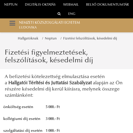
NEPTUN
DIGITÁLIS OKTATÁS
WEBMAIL
BELSŐ DOKUMENTUMTÁR
ENG
NEMZETI KÖZSZOLGÁLATI EGYETEM
LUDOVIKA
Hallgatóknak
Neptun
Fizetési felszólítások, késedelmi díj
Fizetési figyelmeztetések,
felszólítások, késedelmi díj
A befizetési kötelezettség elmulasztása esetén
a
Hallgatói Térítési és Juttatási Szabályzat
alapján az Ön
részére késedelmi díj kerül kiírásra, melynek összege
számlánként:
önköltség esetén
5 000.- Ft
kollégiumi díj esetén
3 000.- Ft
szolgáltatási díj esetén
1 000.- Ft