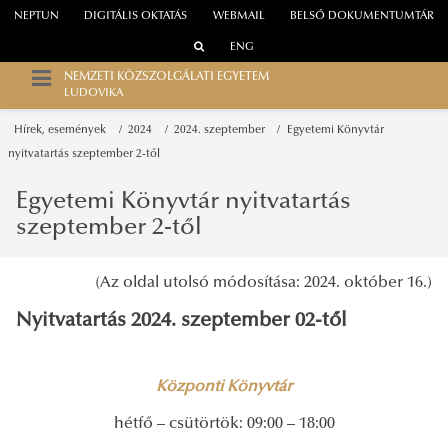
NEPTUN
DIGITÁLIS OKTATÁS
WEBMAIL
BELSŐ DOKUMENTUMTÁR
ENG
NEMZETI KÖZSZOLGÁLATI EGYETEM
LUDOVIKA
Hírek, események
2024
2024. szeptember
Egyetemi Könyvtár
nyitvatartás szeptember 2-től
Egyetemi Könyvtár nyitvatartás
szeptember 2-től
(Az oldal utolsó módosítása: 2024. október 16.)
Nyitvatartás 2024. szeptember 02-től
Központi Könyvtár
hétfő – csütörtök: 09:00 – 18:00