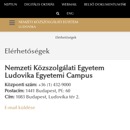
NEPTUN
DIGITÁLIS OKTATÁS
WEBMAIL
BELSŐ DOKUMENTUMTÁR
ENG
NEMZETI KÖZSZOLGÁLATI EGYETEM
LUDOVIKA
Elérhetőségek
Elérhetőségek
Nemzeti Közszolgálati Egyetem
Ludovika Egyetemi Campus
Központi szám:
+36 (1) 432-9000
Postacím:
1441 Budapest, Pf.: 60
Cím:
1083 Budapest, Ludovika tér 2.
E-mail küldése