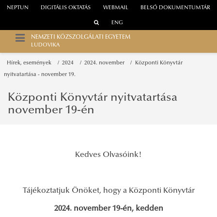
NEPTUN
DIGITÁLIS OKTATÁS
WEBMAIL
BELSŐ DOKUMENTUMTÁR
ENG
NEMZETI KÖZSZOLGÁLATI EGYETEM
LUDOVIKA
Hírek, események
2024
2024. november
Központi Könyvtár
nyitvatartása - november 19.
Központi Könyvtár nyitvatartása
november 19-én
Kedves Olvasóink!
Tájékoztatjuk Önöket, hogy a Központi Könyvtár
2024. november
19-én, kedden