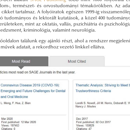
5-ben alakult
SAGE Publishing
több mint 1000 folyóirata é
alom-, természet- és orvostudományi témakörökben. Az adat
 cikket tartalmaz. A folyóiratok egészen 1999-ig visszamenőle
ató tudományos és lektorált kutatások, a közel 400 tudomán
erületeken, mint az oktatás, vallás, pszichiátria és pszichológ
edzsment, kriminológia, valamint neurológia.
őoldalon találunk egy ajánló részt, ahol a rendszer megjelenít
 művek adatait, a rekordhoz vezető linkkel ellátva.