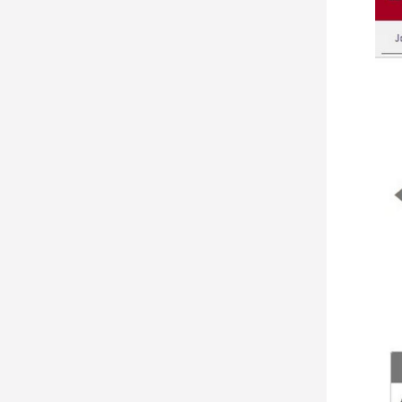
Adatbázis-ajánló: Global Health and
Nyitvatartási idő változás a Nyelvi
Human Rights Database
Gyűjteményben
Adatbázis-ajánló: HeinOnline
Adatbázis-ajánló: HUNGARICANA
Adatbázis-ajánló: JSTOR Security
StudiesBrill Journals
Adatbázis-ajánló: Magyar jogi
adatbázisok
Adatbázis-ajánló: MEK-EPA-DKA és a
NAVA
Adatbázis-ajánló: Oxford
Adatbázis-ajánló: Scimago
Adatbázis-ajánló: Scopus (Elsevier)
Adatbázis-ajánló: SpringerLink