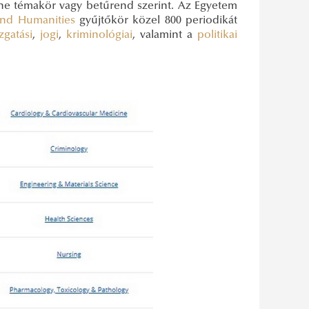
e témakör vagy betűrend szerint. Az Egyetem
and Humanities
gyűjtőkör közel 800 periodikát
zgatási
,
jogi
,
kriminológiai
, valamint a
politikai