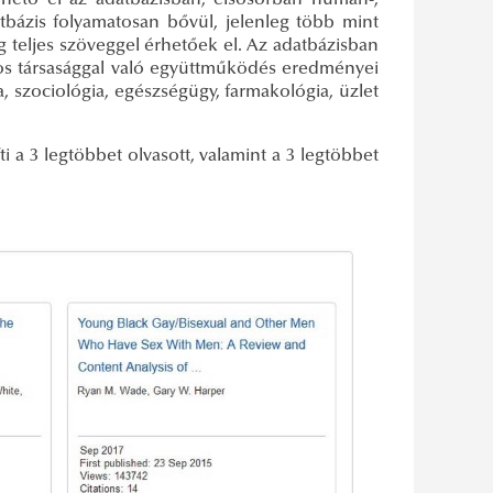
rhető el az adatbázisban, elsősorban humán-,
bázis folyamatosan bővül, jelenleg több mint
g teljes szöveggel érhetőek el. Az adatbázisban
yos társasággal való együttműködés eredményei
ia, szociológia, egészségügy, farmakológia, üzlet
i a 3 legtöbbet olvasott, valamint a 3 legtöbbet