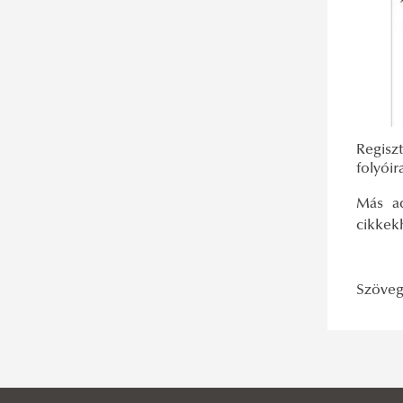
Adatbázis-ajánló: Taylor & Francis
Regisz
folyóir
Más ad
cikkek
Szöveg