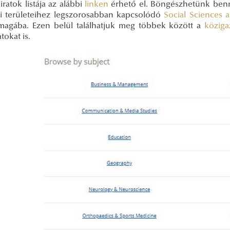
iratok listája az alábbi
linken
érhető el. Böngészhetünk benn
si területeihez legszorosabban kapcsolódó
Social Sciences 
 magába. Ezen belül találhatjuk meg többek között a
köziga
atokat is.