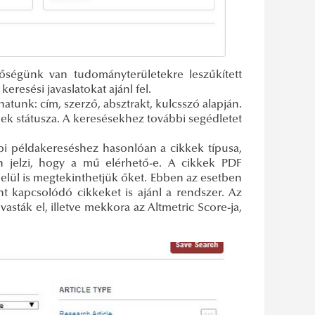
őségünk van tudományterületekre leszűkített
resési javaslatokat ajánl fel.
atunk: cím, szerző, absztrakt, kulcsszó alapján.
nek státusza. A keresésekhez további segédletet
bbi példakereséshez hasonlóan a cikkek típusa,
on jelzi, hogy a mű elérhető-e. A cikkek PDF
elül is megtekinthetjük őket. Ebben az esetben
mint kapcsolódó cikkeket is ajánl a rendszer. Az
vasták el, illetve mekkora az Altmetric Score-ja,