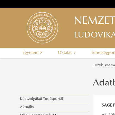
NEMZET
LUDOVIK
Egyetem
Oktatás
Tehetséggo
Hírek, ese
Adatb
Közszolgálati Tudásportál
SAGE P
Aktuális