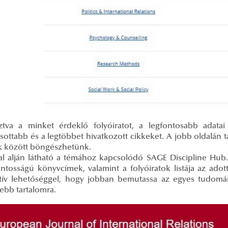
sztva a minket érdeklő folyóiratot, a legfontosabb adatai
sottabb és a legtöbbet hivatkozott cikkeket. A jobb oldalán tal
 között böngészhetünk.
al alján látható a témához kapcsolódó SAGE Discipline Hub.
ontosságú könyvcímek, valamint a folyóiratok listája az adot
tív lehetőséggel, hogy jobban bemutassa az egyes tudomány
sebb tartalomra.