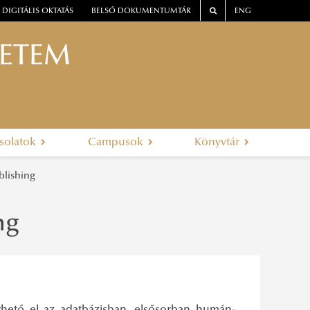
DIGITÁLIS OKTATÁS
BELSŐ DOKUMENTUMTÁR
ENG
YETEM
solatok
Campusok
Könyvtár
blishing
ng