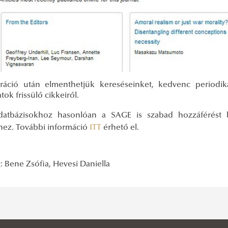
tráció után elmenthetjük kereséseinket, kedvenc periodiká
atok frissülő cikkeiről.
atbázisokhoz hasonlóan a SAGE is szabad hozzáférést 
hez. További információ
ITT
érhető el.
: Bene Zsófia, Hevesi Daniella