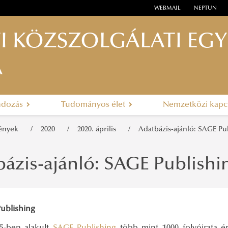
WEBMAIL
NEPTUN
I KÖZSZOLGÁLATI EG
A
ndozás
Tudományos élet
Nemzetközi kapc
mények
2020
2020. április
Adatbázis-ajánló: SAGE Pu
ázis-ajánló: SAGE Publishi
ublishing