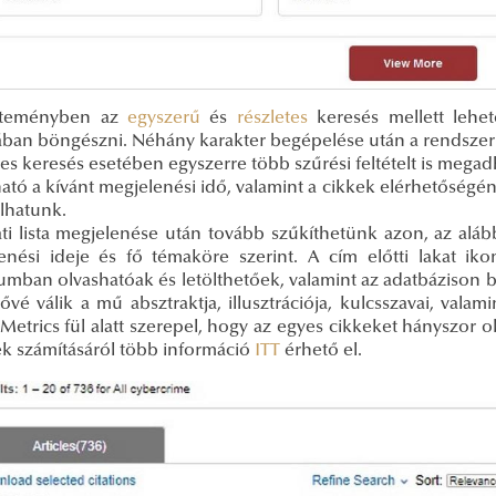
jteményben az
egyszerű
és
részletes
keresés mellett lehet
ában böngészni. Néhány karakter begépelése után a rendszer ke
es keresés esetében egyszerre több szűrési feltételt is megadh
ható a kívánt megjelenési idő, valamint a cikkek elérhetőségé
álhatunk.
lati lista megjelenése után tovább szűkíthetünk azon, az alá
enési ideje és fő témaköre szerint. A cím előtti lakat ik
umban olvashatóak és letölthetőek, valamint az adatbázison b
ővé válik a mű absztraktja, illusztrációja, kulcsszavai, vala
 Metrics fül alatt szerepel, hogy az egyes cikkeket hányszor ol
k számításáról több információ
ITT
érhető el.