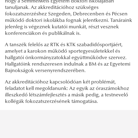
hogy a Semmelweis Egyetem doktori iskolájában
tanuljanak. Az akkreditációhoz szükséges
fokozatszerzéshez Szegeden, Debrecenben és Pécsen
működő doktori iskolákba fognak jelentkezni. Tanáraink
jelenleg is végeznek kutatói munkát, részt vesznek
konferenciákon és publikálnak is.
A tanszék felelős az RTK és KTK szabadidősportjáért,
amelyet a karokon működő sportegyesületekkel és
hallgatói önkormányzatokkal együttműködve szervez.
Hallgatóink rendszeresen indulnak a BM és az Egyetemi
Bajnokságok versenyrendszerében.
Az akkreditációhoz kapcsolódóan két problémát,
feladatot kell megoldanunk: Az egyik az óraszámokhoz
illeszkedő létszámfejlesztés a másik pedig, a testnevelő
kollégák fokozatszerzésének támogatása.