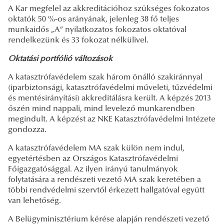
A Kar megfelel az akkreditációhoz szükséges fokozatos
oktatók 50 %-os arányának, jelenleg 38 fő teljes
munkaidős „A” nyilatkozatos fokozatos oktatóval
rendelkezünk és 33 fokozat nélkülivel.
Oktatási portfólió változások
A katasztrófavédelem szak három önálló szakiránnyal
(iparbiztonsági, katasztrófavédelmi műveleti, tűzvédelmi
és mentésirányítási) akkreditálásra került. A képzés 2013
őszén mind nappali, mind levelező munkarendben
megindult. A képzést az NKE Katasztrófavédelmi Intézete
gondozza.
A katasztrófavédelem MA szak külön nem indul,
egyetértésben az Országos Katasztrófavédelmi
Főigazgatósággal. Az ilyen irányú tanulmányok
folytatására a rendészeti vezető MA szak keretében a
többi rendvédelmi szervtől érkezett hallgatóval együtt
van lehetőség.
A Belügyminisztérium kérése alapján rendészeti vezető