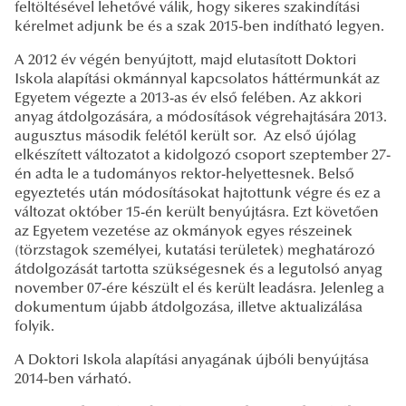
feltöltésével lehetővé válik, hogy sikeres szakindítási
kérelmet adjunk be és a szak 2015-ben indítható legyen.
A 2012 év végén benyújtott, majd elutasított Doktori
Iskola alapítási okmánnyal kapcsolatos háttérmunkát az
Egyetem végezte a 2013-as év első felében. Az akkori
anyag átdolgozására, a módosítások végrehajtására 2013.
augusztus második felétől került sor. Az első újólag
elkészített változatot a kidolgozó csoport szeptember 27-
én adta le a tudományos rektor-helyettesnek. Belső
egyeztetés után módosításokat hajtottunk végre és ez a
változat október 15-én került benyújtásra. Ezt követően
az Egyetem vezetése az okmányok egyes részeinek
(törzstagok személyei, kutatási területek) meghatározó
átdolgozását tartotta szükségesnek és a legutolsó anyag
november 07-ére készült el és került leadásra. Jelenleg a
dokumentum újabb átdolgozása, illetve aktualizálása
folyik.
A Doktori Iskola alapítási anyagának újbóli benyújtása
2014-ben várható.