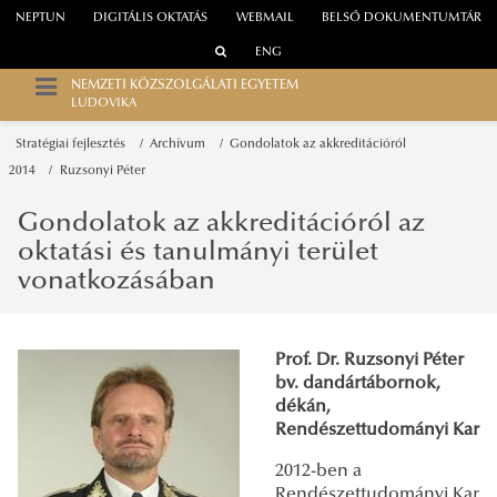
NEPTUN
DIGITÁLIS OKTATÁS
WEBMAIL
BELSŐ DOKUMENTUMTÁR
ENG
NEMZETI KÖZSZOLGÁLATI EGYETEM
LUDOVIKA
Stratégiai fejlesztés
Archívum
Gondolatok az akkreditációról
2014
Ruzsonyi Péter
Gondolatok az akkreditációról az
oktatási és tanulmányi terület
vonatkozásában
Prof. Dr. Ruzsonyi Péter
bv. dandártábornok,
dékán,
Rendészettudományi Kar
2012-ben a
Rendészettudományi Kar