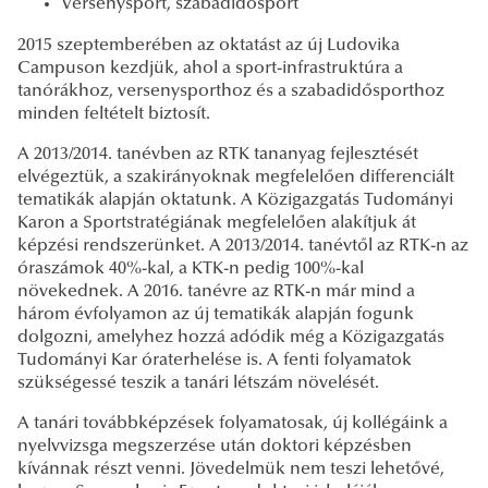
Versenysport, szabadidősport
2015 szeptemberében az oktatást az új Ludovika
Campuson kezdjük, ahol a sport-infrastruktúra a
tanórákhoz, versenysporthoz és a szabadidősporthoz
minden feltételt biztosít.
A 2013/2014. tanévben az RTK tananyag fejlesztését
elvégeztük, a szakirányoknak megfelelően differenciált
tematikák alapján oktatunk. A Közigazgatás Tudományi
Karon a Sportstratégiának megfelelően alakítjuk át
képzési rendszerünket. A 2013/2014. tanévtől az RTK-n az
óraszámok 40%-kal, a KTK-n pedig 100%-kal
növekednek. A 2016. tanévre az RTK-n már mind a
három évfolyamon az új tematikák alapján fogunk
dolgozni, amelyhez hozzá adódik még a Közigazgatás
Tudományi Kar óraterhelése is. A fenti folyamatok
szükségessé teszik a tanári létszám növelését.
A tanári továbbképzések folyamatosak, új kollégáink a
nyelvvizsga megszerzése után doktori képzésben
kívánnak részt venni. Jövedelmük nem teszi lehetővé,