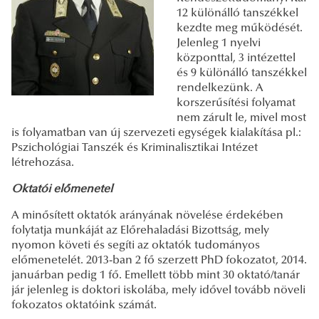
12 különálló tanszékkel
kezdte meg működését.
Jelenleg 1 nyelvi
központtal, 3 intézettel
és 9 különálló tanszékkel
rendelkezünk. A
korszerűsítési folyamat
nem zárult le, mivel most
is folyamatban van új szervezeti egységek kialakítása pl.:
Pszichológiai Tanszék és Kriminalisztikai Intézet
létrehozása.
Oktatói előmenetel
A minősített oktatók arányának növelése érdekében
folytatja munkáját az Előrehaladási Bizottság, mely
nyomon követi és segíti az oktatók tudományos
előmenetelét. 2013-ban 2 fő szerzett PhD fokozatot, 2014.
januárban pedig 1 fő. Emellett több mint 30 oktató/tanár
jár jelenleg is doktori iskolába, mely idővel tovább növeli
fokozatos oktatóink számát.