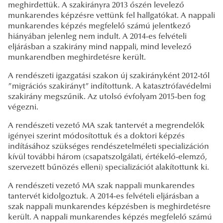
meghirdettük. A szakirányra 2013 őszén levelező
munkarendes képzésre vettünk fel hallgatókat. A nappali
munkarendes képzés megfelelő számú jelentkező
hiányában jelenleg nem indult. A 2014-es felvételi
eljárásban a szakirány mind nappali, mind levelező
munkarendben meghirdetésre került.
A rendészeti igazgatási szakon új szakirányként 2012-től
”migrációs szakirányt” indítottunk. A katasztrófavédelmi
szakirány megszűnik. Az utolsó évfolyam 2015-ben fog
végezni.
A rendészeti vezető MA szak tantervét a megrendelők
igényei szerint módosítottuk és a doktori képzés
indításához szükséges rendészetelméleti specializáción
kívül további három (csapatszolgálati, értékelő-elemző,
szervezett bűnözés elleni) specializációt alakítottunk ki.
A rendészeti vezető MA szak nappali munkarendes
tantervét kidolgoztuk. A 2014-es felvételi eljárásban a
szak nappali munkarendes képzésben is meghirdetésre
került. A nappali munkarendes képzés megfelelő számú