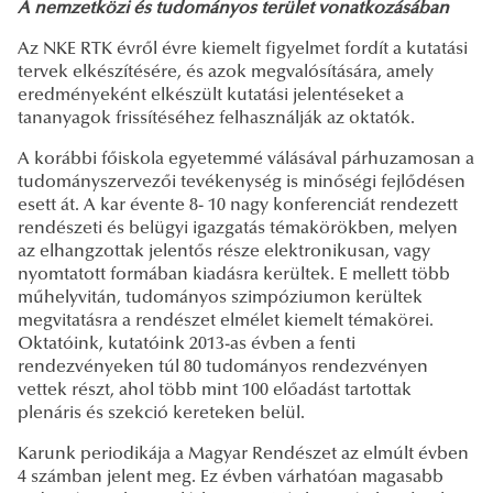
A nemzetközi és tudományos terület vonatkozásában
Az NKE RTK évről évre kiemelt figyelmet fordít a kutatási
tervek elkészítésére, és azok megvalósítására, amely
eredményeként elkészült kutatási jelentéseket a
tananyagok frissítéséhez felhasználják az oktatók.
A korábbi főiskola egyetemmé válásával párhuzamosan a
tudományszervezői tevékenység is minőségi fejlődésen
esett át. A kar évente 8- 10 nagy konferenciát rendezett
rendészeti és belügyi igazgatás témakörökben, melyen
az elhangzottak jelentős része elektronikusan, vagy
nyomtatott formában kiadásra kerültek. E mellett több
műhelyvitán, tudományos szimpóziumon kerültek
megvitatásra a rendészet elmélet kiemelt témakörei.
Oktatóink, kutatóink 2013-as évben a fenti
rendezvényeken túl 80 tudományos rendezvényen
vettek részt, ahol több mint 100 előadást tartottak
plenáris és szekció kereteken belül.
Karunk periodikája a Magyar Rendészet az elmúlt évben
4 számban jelent meg. Ez évben várhatóan magasabb