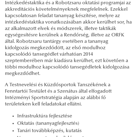
Intézkedéstaktika és a Robotzsaru oktatási programjai az
akkreditációs követelményeknek megfelelnek. Ezekkel
kapcsolatosan feladat tananyag készítése, melyre az
intézkedéstaktika vonatkozásában akkor kerülhet sor, ha
az alkalmazott elvek és módszerek, illetve taktikák
egységesítésre kerülnek a Rendőrség, illetve az ORFK
által. Robotzsaru tantárgy esetében a tananyag
kidolgozás megkezdődött, az első modulhoz
kapcsolódó tansegédlet várhatóan 2014
szeptemberében már kiadásra kerülhet, ezt követően a
többi modulhoz kapcsolódó tansegédletek kidolgozása
megkezdődhet.
A Testnevelési és Küzdősportok Tanszékének a
Fenntartói Testület és a Szenátus által elfogadott
Intézményi Sportstratégia alapján az alábbi fő
területeken kell feladatokat ellátni.
Infrastruktúra fejlesztése
Oktatás (tananyagfejlesztés)
Tanári továbbképzés, kutatás