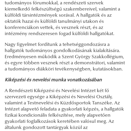
tudományos fórumokkal, a rendészeti szervek
kiemelkedő felkészültségű szakembereivel, valamint a
külföldi társintézmények sorával. A hallgatók és az
oktatók hazai és külföldi tanulmányi utakon és
konferenciákon vettek, és vesznek részt, és az
intézmény rendszeresen fogad külföldi hallgatókat.
Nagy figyelmet fordítunk a tehetséggondozásra a
hallgatók tudományos gondolkodásának kialakítására.
Eredményesen működik a Szent György Szakkollégium,
és egyre többen vesznek részt a demonstrátori, valamint
a tudományos diákköri tevékenységben, kutatásokban.
Kiképzési és nevelési munka vonatkozásában
A Rendészeti Kiképzési és Nevelési Intézet két fő
szervezeti egysége a Kiképzési és Nevelési Osztály,
valamint a Testnevelési és Küzdősportok Tanszéke. Az
Intézet alapvető feladata a gyakorlati képzés, a hallgatók
fizikai kondicionális felkészítése, mely alapvetően
gyakorlati foglalkozások keretében valósul meg. Az
általunk gondozott tantárgyak közül az