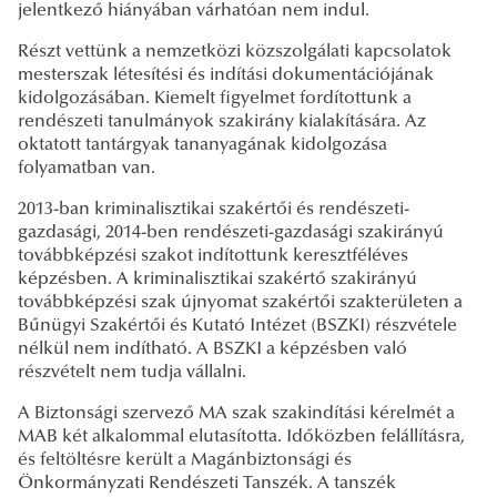
jelentkező hiányában várhatóan nem indul.
Részt vettünk a nemzetközi közszolgálati kapcsolatok
mesterszak létesítési és indítási dokumentációjának
kidolgozásában. Kiemelt figyelmet fordítottunk a
rendészeti tanulmányok szakirány kialakítására. Az
oktatott tantárgyak tananyagának kidolgozása
folyamatban van.
2013-ban kriminalisztikai szakértői és rendészeti-
gazdasági, 2014-ben rendészeti-gazdasági szakirányú
továbbképzési szakot indítottunk keresztféléves
képzésben. A kriminalisztikai szakértő szakirányú
továbbképzési szak újnyomat szakértői szakterületen a
Bűnügyi Szakértői és Kutató Intézet (BSZKI) részvétele
nélkül nem indítható. A BSZKI a képzésben való
részvételt nem tudja vállalni.
A Biztonsági szervező MA szak szakindítási kérelmét a
MAB két alkalommal elutasította. Időközben felállításra,
és feltöltésre került a Magánbiztonsági és
Önkormányzati Rendészeti Tanszék. A tanszék