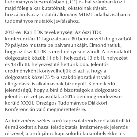
tudományos besorolásban („C”) és hat számban közli
majd főleg a kar kutatóinak, oktatóinak írásait,
hozzájárulva az oktatói állomány MTMT adatbázisában a
tudományos mutatók javításához.
2013-évi Kari TDK tevékenység: Az őszi TDK
konferencián 11 tagozatban a 80 benevezett dolgozatból
79 pályázó mutatta be pályamunkáját. Elmondhatjuk,
hogy az őszi KTDK is eredményesen zárult. A bemutatott
dolgozatok közül: 11 db I. helyezést, 13 db II. helyezést
és 13 db III. helyezést ítélhettünk oda. Jelentős
eredményként könyvelhetjük el azt is, hogy a
dolgozatok közel 75 %-a szakdolgozatként való
elfogadásra is alkalmasnak bizonyult. Kiemelkedő
jelentőségű, hogy a bíráló bizottságok a dolgozatok
jelentős részét javasolták a 2015-ben megrendezésre
kerülő XXXII. Országos Tudományos Diákköri
Konferencián való megmérettetésre.
Az intézmény széles körű kapcsolatrendszert alakított ki
és működtet a hazai felsőoktatási intézmények jelentős
részével, a profiljához kapcsolódó kutatóhelyekkel és