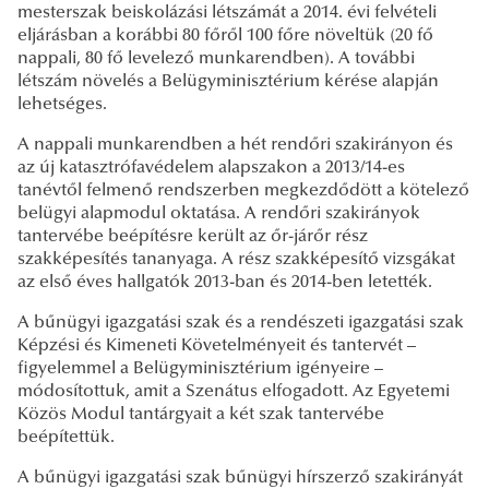
mesterszak beiskolázási létszámát a 2014. évi felvételi
eljárásban a korábbi 80 főről 100 főre növeltük (20 fő
nappali, 80 fő levelező munkarendben). A további
létszám növelés a Belügyminisztérium kérése alapján
lehetséges.
A nappali munkarendben a hét rendőri szakirányon és
az új katasztrófavédelem alapszakon a 2013/14-es
tanévtől felmenő rendszerben megkezdődött a kötelező
belügyi alapmodul oktatása. A rendőri szakirányok
tantervébe beépítésre került az őr-járőr rész
szakképesítés tananyaga. A rész szakképesítő vizsgákat
az első éves hallgatók 2013-ban és 2014-ben letették.
A bűnügyi igazgatási szak és a rendészeti igazgatási szak
Képzési és Kimeneti Követelményeit és tantervét –
figyelemmel a Belügyminisztérium igényeire –
módosítottuk, amit a Szenátus elfogadott. Az Egyetemi
Közös Modul tantárgyait a két szak tantervébe
beépítettük.
A bűnügyi igazgatási szak bűnügyi hírszerző szakirányát