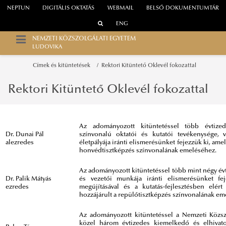
NEPTUN
DIGITÁLIS OKTATÁS
WEBMAIL
BELSŐ DOKUMENTUMTÁR
ENG
NEMZETI KÖZSZOLGÁLATI EGYETEM
LUDOVIKA
Címek és kitüntetések
Rektori Kitüntető Oklevél fokozattal
Rektori Kitüntető Oklevél fokozattal
Az adományozott kitüntetéssel több évtize
Dr. Dunai Pál
színvonalú oktatói és kutatói tevékenysége, v
alezredes
életpályája iránti elismerésünket fejezzük ki, ame
honvédtisztképzés színvonalának emeléséhez.
Az adományozott kitüntetéssel több mint négy év
Dr. Palik Mátyás
és vezetői munkája iránti elismerésünket fe
ezredes
megújításával és a kutatás-fejlesztésben elér
hozzájárult a repülőtisztképzés színvonalának em
Az adományozott kitüntetéssel a Nemzeti Közsz
közel három évtizedes kiemelkedő és elhivato