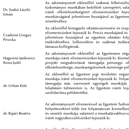
Az adományozott oklevéllel szakmai felkészülts
tudományos munkában betöltött szerepéért, valam
Dr. Szabó László
iránti elkötelezettségéért elismerésünket feje
István
munkásságával jelentősen hozzájárul az Egyetem
növeléséhez.
Az oklevéllel kimagasló oktatásszervezési és insp
elismerésünket fejezzük ki. Precíz munkájával és
Csadóné Gregus
jelentősen hozzájárul az egyetem oktatási fo
Piroska
működéséhez. Lelkesedése és szakmai tudása
támasza kollégáinak.
Az adományozott oklevéllel az Egyetemen végze
Hagenné Jankovics
munkája iránti elismerésünket fejezzük ki. Kiem
Ilona Judit
projekt megvalósítását támogatja pénzügyi ol
elkötelezettsége, munkavégzésének minősége pé
Az oklevéllel az Egyetem jogi területén végzet
munkája iránti elismerésünket fejezzük ki. Foly
támogatja más szervezeti egységek munkáját
dr. Urbán Kitti
feladatain túlmenően is. Az Egyetem iránti loja
szolidaritása példaértékű.
Az adományozott elismeréssel az Egyetem Tudom
helyetteseként több éve folyamatosan kiemelked
dr. Bajári Beatrix
és vezetői munkája, valamint a munkatársakhoz v
iránti nagyrabecsülésünket fejezzük ki.