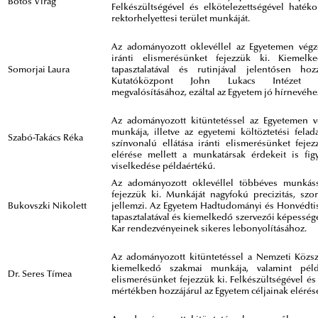
Botos Virág
Felkészültségével és elkötelezettségével hatéko
rektorhelyettesi terület munkáját.
Az adományozott oklevéllel az Egyetemen végze
iránti elismerésünket fejezzük ki. Kiemelk
Somorjai Laura
tapasztalatával és rutinjával jelentősen ho
Kutatóközpont John Lukacs Intézet re
megvalósításához, ezáltal az Egyetem jó hírnevéhe
Az adományozott kitüntetéssel az Egyetemen vé
munkája, illetve az egyetemi költöztetési fel
Szabó-Takács Réka
színvonalú ellátása iránti elismerésünket fejez
elérése mellett a munkatársak érdekeit is f
viselkedése példaértékű.
Az adományozott oklevéllel többéves munkáss
fejezzük ki. Munkáját nagyfokú precizitás, szorg
Bukovszki Nikolett
jellemzi. Az Egyetem Hadtudományi és Honvédti
tapasztalatával és kiemelkedő szervezői képességé
Kar rendezvényeinek sikeres lebonyolításához.
Az adományozott kitüntetéssel a Nemzeti Közsz
kiemelkedő szakmai munkája, valamint péld
Dr. Seres Tímea
elismerésünket fejezzük ki. Felkészültségével és
mértékben hozzájárul az Egyetem céljainak elérés