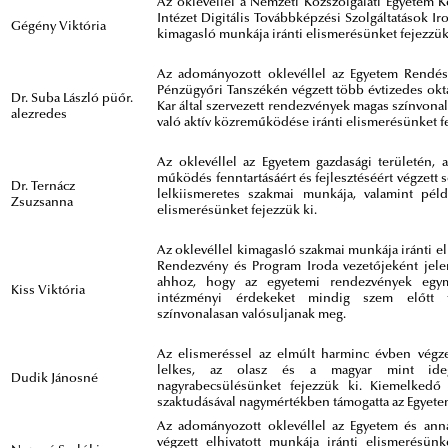
Az oklevéllel a Nemzeti Közszolgálati Egyetem K
Intézet Digitális Továbbképzési Szolgáltatások Ir
Gégény Viktória
kimagasló munkája iránti elismerésünket fejezzük
Az adományozott oklevéllel az Egyetem Rendé
Pénzügyőri Tanszékén végzett több évtizedes okta
Dr. Suba László püőr.
Kar által szervezett rendezvények magas színvonal
alezredes
való aktív közreműködése iránti elismerésünket fe
Az oklevéllel az Egyetem gazdasági területén, 
működés fenntartásáért és fejlesztéséért végzett
Dr. Ternácz
lelkiismeretes szakmai munkája, valamint péld
Zsuzsanna
elismerésünket fejezzük ki.
Az oklevéllel kimagasló szakmai munkája iránti el
Rendezvény és Program Iroda vezetőjeként jele
ahhoz, hogy az egyetemi rendezvények egym
Kiss Viktória
intézményi érdekeket mindig szem előtt 
színvonalasan valósuljanak meg.
Az elismeréssel az elmúlt harminc évben végze
lelkes, az olasz és a magyar mint idege
Dudik Jánosné
nagyrabecsülésünket fejezzük ki. Kiemelkedő s
szaktudásával nagymértékben támogatta az Egyetem 
Az adományozott oklevéllel az Egyetem és an
végzett elhivatott munkája iránti elismerésün