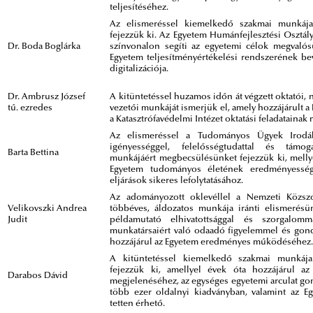
teljesítéséhez.
Az elismeréssel kiemelkedő szakmai munkája
fejezzük ki. Az Egyetem Humánfejlesztési Osztál
Dr. Boda Boglárka
színvonalon segíti az egyetemi célok megvalós
Egyetem teljesítményértékelési rendszerének bev
digitalizációja.
Dr. Ambrusz József
A kitüntetéssel huzamos időn át végzett oktatói, n
tű. ezredes
vezetői munkáját ismerjük el, amely hozzájárult 
a Katasztrófavédelmi Intézet oktatási feladatainak
Az elismeréssel a Tudományos Ügyek Irodá
igényességgel, felelősségtudattal és támog
Barta Bettina
munkájáért megbecsülésünket fejezzük ki, mellye
Egyetem tudományos életének eredményesség
eljárások sikeres lefolytatásához.
Az adományozott oklevéllel a Nemzeti Közszo
Velikovszki Andrea
többéves, áldozatos munkája iránti elismerésü
Judit
példamutató elhivatottsággal és szorgalom
munkatársaiért való odaadó figyelemmel és gond
hozzájárul az Egyetem eredményes működéséhez
A kitüntetéssel kiemelkedő szakmai munkája
fejezzük ki, amellyel évek óta hozzájárul az
Darabos Dávid
megjelenéséhez, az egységes egyetemi arculat go
több ezer oldalnyi kiadványban, valamint az Eg
tetten érhető.