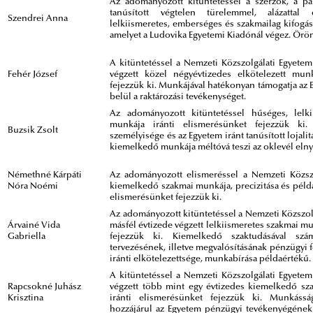
Az adományozott kitüntetéssel a szerzők, a pa
tanúsított végtelen türelemmel, alázattal 
Szendrei Anna
lelkiismeretes, emberséges és szakmailag kifogás
amelyet a Ludovika Egyetemi Kiadónál végez. Öröm
A kitüntetéssel a Nemzeti Közszolgálati Egyete
Fehér József
végzett közel négyévtizedes elkötelezett munk
fejezzük ki. Munkájával hatékonyan támogatja az 
belül a raktározási tevékenységet.
Az adományozott kitüntetéssel hűséges, lelki
munkája iránti elismerésünket fejezzük ki. 
Buzsik Zsolt
személyisége és az Egyetem iránt tanúsított lojali
kiemelkedő munkája méltóvá teszi az oklevél elny
Némethné Kárpáti
Az adományozott elismeréssel a Nemzeti Közszo
Nóra Noémi
kiemelkedő szakmai munkája, precizitása és példaé
elismerésünket fejezzük ki.
Az adományozott kitüntetéssel a Nemzeti Közszol
Árvainé Vida
másfél évtizede végzett lelkiismeretes szakmai mu
Gabriella
fejezzük ki. Kiemelkedő szaktudásával szá
tervezésének, illetve megvalósításának pénzügyi fe
iránti elkötelezettsége, munkabírása példaértékű.
A kitüntetéssel a Nemzeti Közszolgálati Egyete
Rapcsokné Juhász
végzett több mint egy évtizedes kiemelkedő sza
Krisztina
iránti elismerésünket fejezzük ki. Munkássá
hozzájárul az Egyetem pénzügyi tevékenyégének