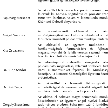
Egyetem gazdasági kiszolgáló tevékenységét.
Az oklevéllel lelkiismeretes, precíz szakmai mu
fejezzük ki. Kedves, segítőkész és proaktív sze
Pap Margit Erzsébet
tanúsított lojalitása, valamint kiemelkedő munk
Kitüntető Oklevél elnyerésére.
Az adományozott oklevéllel a közszo
Angyal Szabolcs
minőségirányításában, különös tekintettel a mér
területén tanúsított példaértékű munkája iránti e
Az oklevéllel az Egyetem működése sz
hatékonyságának fenntartásáért és fejlesz
Kiss Zsuzsanna
magasszínvonalú és lelkiismeretes szakmai mun
hozzáállása iránti elismerésünket fejezzük ki.
Az adományozott oklevéllel kimagasló okta
példamutató magatartása, valamint többéves tu
Dr. Fülöp Sándor
iránti elismerésünket fejezzük ki. Munkássá
hozzájárul a Nemzeti Közszolgálati Egyetem haza
erősítéséhez.
Az oklevéllel a Nemzeti Közszolgálati 
Dr. Fási Csaba
elhivatottsággal és szakmai alázattal végzett, 
munkája iránti elismerésünket fejezzük ki.
Az oklevéllel sokéves magas színvonalú munká
köszönhetően az Egyetem angol nyelvű kiadvány
Gergely Zsuzsánna
tudományos életben. Soha nem szűnő lendület