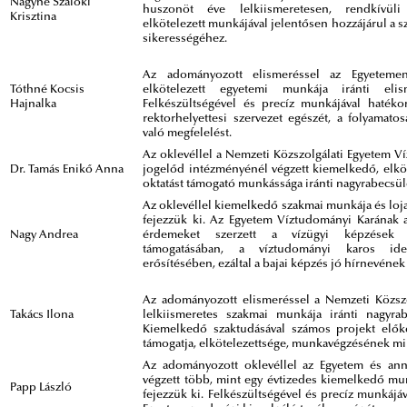
Nagyné Szalóki
huszonöt éve lelkiismeretesen, rendkívüli
Krisztina
elkötelezett munkájával jelentősen hozzájárul a s
sikerességéhez.
Az adományozott elismeréssel az Egyetemen
Tóthné Kocsis
elkötelezett egyetemi munkája iránti elis
Hajnalka
Felkészültségével és precíz munkájával hatéko
rektorhelyettesi szervezet egészét, a folyamato
való megfelelést.
Az oklevéllel a Nemzeti Közszolgálati Egyetem V
Dr. Tamás Enikő Anna
jogelőd intézményénél végzett kiemelkedő, elköt
oktatást támogató munkássága iránti nagyrabecsül
Az oklevéllel kiemelkedő szakmai munkája és lojal
fejezzük ki. Az Egyetem Víztudományi Karának al
Nagy Andrea
érdemeket szerzett a vízügyi képzések i
támogatásában, a víztudományi karos iden
erősítésében, ezáltal a bajai képzés jó hírnevéne
Az adományozott elismeréssel a Nemzeti Közszo
Takács Ilona
lelkiismeretes szakmai munkája iránti nagyrab
Kiemelkedő szaktudásával számos projekt előké
támogatja, elkötelezettsége, munkavégzésének m
Az adományozott oklevéllel az Egyetem és an
végzett több, mint egy évtizedes kiemelkedő mun
Papp László
fejezzük ki. Felkészültségével és precíz munkájá