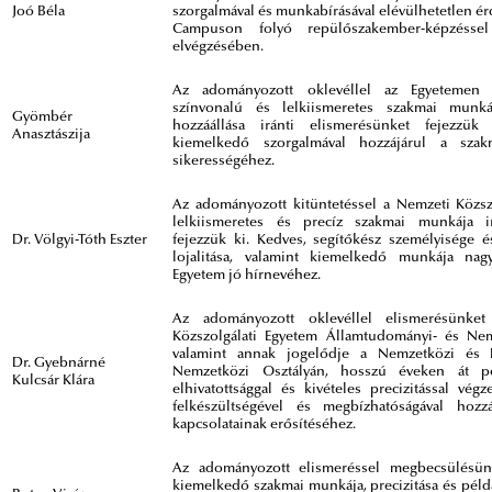
Joó Béla
szorgalmával és munkabírásával elévülhetetlen ér
Campuson folyó repülőszakember-képzéssel
elvégzésében.
Az adományozott oklevéllel az Egyetemen 
színvonalú és lelkiismeretes szakmai munká
Gyömbér
hozzáállása iránti elismerésünket fejezzük 
Anasztászija
kiemelkedő szorgalmával hozzájárul a szakm
sikerességéhez.
Az adományozott kitüntetéssel a Nemzeti Közsz
lelkiismeretes és precíz szakmai munkája ir
Dr. Völgyi-Tóth Eszter
fejezzük ki. Kedves, segítőkész személyisége é
lojalitása, valamint kiemelkedő munkája nag
Egyetem jó hírnevéhez.
Az adományozott oklevéllel elismerésünke
Közszolgálati Egyetem Államtudományi- és Ne
valamint annak jogelődje a Nemzetközi és 
Dr. Gyebnárné
Nemzetközi Osztályán, hosszú éveken át pé
Kulcsár Klára
elhivatottsággal és kivételes precizitással vég
felkészültségével és megbízhatóságával hozz
kapcsolatainak erősítéséhez.
Az adományozott elismeréssel megbecsülésünk
kiemelkedő szakmai munkája, precizitása és példaé