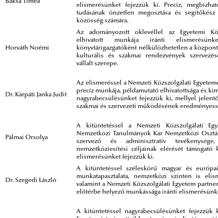
Baksa Tímea
elismerésünket fejezzük ki. Precíz, megbízha
tudásának önzetlen megosztása és segítőkész 
közösség számára.
Az adományozott oklevéllel az Egyetemi Kön
elhivatott munkája iránti elismerésün
Horváth Noémi
könyvtárigazgatóként nélkülözhetetlen a központ
kulturális és szakmai rendezvények szervezé
vállalt szerepe.
Az elismeréssel a Nemzeti Közszolgálati Egyeteme
precíz munkája, példamutató elhivatottsága és kim
Dr. Kárpáti Janka Judit
nagyrabecsülésünket fejezzük ki, mellyel jelent
szakmai és szervezeti működésének eredményess
A kitüntetéssel a Nemzeti Közszolgálati E
Nemzetközi Tanulmányok Kar Nemzetközi Osztály
Pálmai Orsolya
szervező és adminisztratív tevékenység
nemzetköziesítési céljainak elérését támogató
elismerésünket fejezzük ki.
A kitüntetéssel széleskörű magyar és európai
munkatapasztalata, nemzetközi szinten is elis
Dr. Szegedi László
valamint a Nemzeti Közszolgálati Egyetem partnerk
előtérbe helyező munkássága iránti elismerésünke
A kitüntetéssel nagyrabecsülésünket fejezzük 