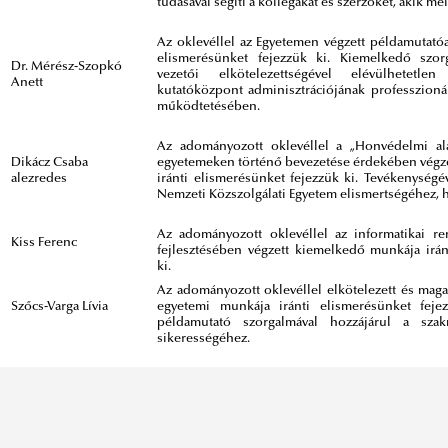
tudásával segíti a kollégákat és szerzőket, akik mélt
Az oklevéllel az Egyetemen végzett példamutatóa
elismerésünket fejezzük ki. Kiemelkedő szorga
Dr. Mérész-Szopkó
vezetői elkötelezettségével elévülhetetl
Anett
kutatóközpont adminisztrációjának professzionál
működtetésében.
Az adományozott oklevéllel a „Honvédelmi alap
Dikácz Csaba
egyetemeken történő bevezetése érdekében végz
alezredes
iránti elismerésünket fejezzük ki. Tevékenységé
Nemzeti Közszolgálati Egyetem elismertségéhez, 
Az adományozott oklevéllel az informatikai re
Kiss Ferenc
fejlesztésében végzett kiemelkedő munkája irán
ki.
Az adományozott oklevéllel elkötelezett és magas
Szőcs-Varga Lívia
egyetemi munkája iránti elismerésünket fejezz
példamutató szorgalmával hozzájárul a szakm
sikerességéhez.