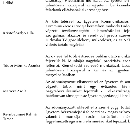
Gazdasági Hivatalának munkáját. Az Egyetemen
Ildikó
jelentősen hozzájárul az egyetemi bankszámlá
feladatok ellátásának sikerességéhez.
A kitüntetéssel az Egyetem Kommunikációs
Kommunikációs Irodája keretében működő Ludovi
végzett tevékenységéért elismerésünket feje
Kristóf-Szabó Lilla
szorgalmas, alázatos és rendkívül precíz szerve
Ludovika TV gördülékeny működését, és az NKE
videós tartalomgyártást.
Az oklevéllel több évtizedes példamutató munkás
fejezzük ki. Munkáját nagyfokú precizitás, szorg
Tódor Mónika Aranka
jellemzi. Kiemelkedő szervező munkájával, tapasz
jelentősen hozzájárul a Kar és az Egyetem
megvalósításában.
Az adományozott elismeréssel az Egyetem és an
végzett több, mint egy évtizedes kiem
Maricza Zsolt
nagyrabecsülésünket fejezzük ki. Felkészültsé
hatékonyan támogatja az Egyetem gazdasági kiszol
Az adományozott oklevéllel a Személyügyi Juttat
Egyetem bérszámfejtési feladatainak magas színvo
Kernbaumné Kalmár
valamint munkája során tanúsított mér
Tímea
fegyelmezettsége iránti elismerésünket fejezzük k