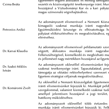
Egyetemért végzett áldozatos és mindig támogató
Csima Beáta
vezetői és közösségépítő tevékenysége iránt. Mu
hozzájárul a Víztudományi Kar és a kari pályáz
magas színvonalú végrehajtásához.
Az adományozott elismeréssel a Nemzeti Közszo
kimagasló szakmai munkája iránti nagyrabe
Petrovics Anikó
Együttműködési készsége és elhivatottsága h
pályázat előkészítéséhez és megvalósításához, eg
eléréséhez.
Az adományozott elismeréssel példamutató szor
Dr. Karsai Klaudia
végzett, áldozatos munkája iránti nagyrabe
Felkészültségével, kiemelkedő és megbízható mun
és jellemével nagy mértékben hozzájárul az Egyet
Az adományozott oklevéllel elismerésünket fej
Dr. Szabó Miklós
szakmai tevékenysége iránt. Tapasztalatával, pr
István
támogatja az oktatási rektorhelyettesi szervezet
Egyetem stratégiai céljainak megvalósításához.
Az oklevéllel a Nemzeti Közszolgálati Egyetemen
iránti elismerésünket fejezzük ki. Munkáját péld
Dr. Komáromi Zsolt
szorgalommal, valamint kiemelkedő szakmai tudáss
amellyel jelentősen hozzájárul a jogi terület
hatékony működéséhez.
Az adományozott oklevéllel több évtizedes 
munkája iránti elismerésünket fejezzük ki. Fel