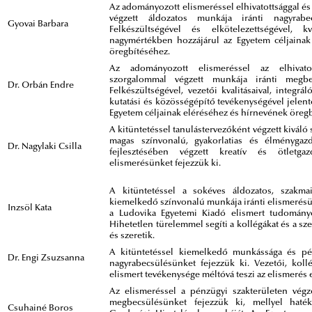
Az adományozott elismeréssel elhivatottsággal é
végzett áldozatos munkája iránti nagyrabe
Gyovai Barbara
Felkészültségével és elkötelezettségével, kv
nagymértékben hozzájárul az Egyetem céljainak
öregbítéséhez.
Az adományozott elismeréssel az elhivato
szorgalommal végzett munkája iránti megbe
Dr. Orbán Endre
Felkészültségével, vezetői kvalitásaival, integrál
kutatási és közösségépítő tevékenységével jelen
Egyetem céljainak eléréséhez és hírnevének öreg
A kitüntetéssel tanulástervezőként végzett kiváló
magas színvonalú, gyakorlatias és élménygaz
Dr. Nagylaki Csilla
fejlesztésében végzett kreatív és ötletga
elismerésünket fejezzük ki.
A kitüntetéssel a sokéves áldozatos, szakmai 
kiemelkedő színvonalú munkája iránti elismerésünk
Inzsöl Kata
a Ludovika Egyetemi Kiadó elismert tudományo
Hihetetlen türelemmel segíti a kollégákat és a sze
és szeretik.
A kitüntetéssel kiemelkedő munkássága és pél
Dr. Engi Zsuzsanna
nagyrabecsülésünket fejezzük ki. Vezetői, kollé
elismert tevékenysége méltóvá teszi az elismerés 
Az elismeréssel a pénzügyi szakterületen végz
megbecsülésünket fejezzük ki, mellyel haté
Csuhainé Boros