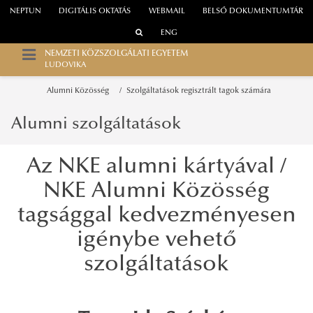
NEPTUN
DIGITÁLIS OKTATÁS
WEBMAIL
BELSŐ DOKUMENTUMTÁR
ENG
NEMZETI KÖZSZOLGÁLATI EGYETEM
LUDOVIKA
Alumni Közösség
Szolgáltatások regisztrált tagok számára
Alumni szolgáltatások
Az NKE alumni kártyával /
NKE Alumni Közösség
tagsággal kedvezményesen
igénybe vehető
szolgáltatások