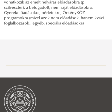
vonatkozik az emelt helyáras előadásokra (pl.:
szilveszter), a befogadott, nem saját előadásokra,
Gyerekelőadásokra, bérletekre, ÖrkényKÖZ
programokra (mivel azok nem előadások, hanem kvázi
foglalkozások), egyéb, speciális előadásokra
Sportösztöndíj
Hallgatóknak
Partneriskolák
Tanulmányi információk
Statisztikák, elemzések
Neptun
Tanulmányi kérelmek
Alumni Közösség
Jogorvoslat
DPR
Szerződések
Neptun
Tanulmányi kérelem minták
Nemzeti Felsőoktatási Ösztöndíj
Oktatói munka hallgatói véleményezése
Alumni
Tanulmányi tájékoztató
Neptun pénzügyi útmutatók
Általános információk
Neptun rendszerben elérhető kérelmek
Ismertetés a költségviselés formáiról