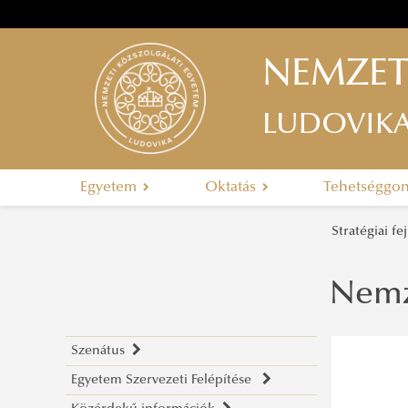
NEMZET
LUDOVIK
Egyetem
Oktatás
Tehetséggo
Stratégiai fe
Nemz
Szenátus
Egyetem Szervezeti Felépítése
A szenátus tagjai