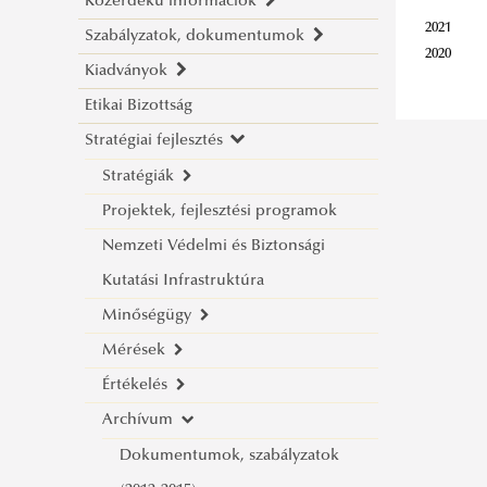
Közérdekű információk
Szenátusi tárhely 2024.11.05-től
Rektori köszöntő
2021
Szabályzatok, dokumentumok
Szenátusi tárhely 2024.11.05-ig
Az egyetem vezetése
Alapító Okirat
2020
Kiadványok
Szenátusi határozatok
Szervezeti organogram
Működési engedély
Szervezeti és Működési Szabályzat
Alapító Okirat
Etikai Bizottság
Az ülések napirendje
Szervezeti felépítés
Egyéb szabályzatok
LEK - Kiadványok
Szenátusi határozatok tárgya
OH határozat nyilvántartásba vett
I. kötet: Szervezeti és Működési
Stratégiai fejlesztés
Intézményi akkreditáció
Szervezeti és Működési Szabályzat
Kiadói Bizottság összetétele
2026
2026
adatokról
Rend
Gazdálkodási adatok
(régi)
Tudományos folyóiratok
Stratégiák
2025
2025
II. kötet: Foglalkoztatási
Közzétételi lista
Bonum Publicum
Projektek, fejlesztési programok
2024
2024
Követelményrendszer
IFT 2026-2030
1 %
Nemzeti Védelmi és Biztonsági
2023
2023
III. kötet: Hallgatói
IFT 2020-2025
Közbeszerzés
Kutatási Infrastruktúra
2022
2022
Követelményrendszer
IFT 2015-2020
Adatvédelem
Minőségügy
2021
2021
Stratégiai célok és indikátorok
IFT 2015-2020
Akadálymentesítési nyilatkozat
Mérések
2020
2020
Nemek közötti esélyegyenlőségi
Minőségpolitika
IS 2017-2020
Értékelés
2019
2019
terv
Minőségügyi Szabályzat
Studium Program
KFIS 2016-2020
Archívum
2018
2018
Minőségügyi szervezetrendszer
Oktatói munka hallgatói
MAB akkreditáció
2019. 06. 26. - 12. 31.
2017
2017
Minőségügyi beszámoló
véleményezése (OMHV)
MAB önértékelés
Dokumentumok, szabályzatok
2019. 01. 01. - 05. 29.