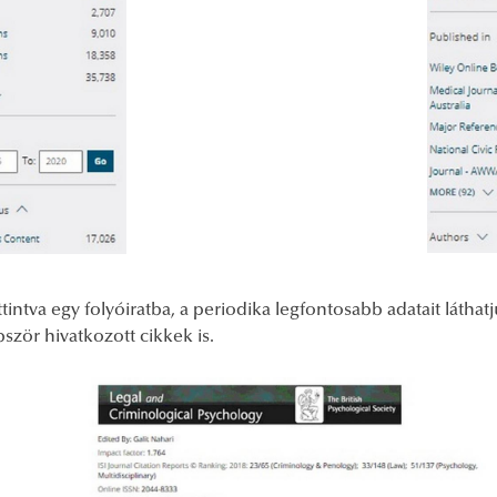
tintva egy folyóiratba, a periodika legfontosabb adatait láthat
ször hivatkozott cikkek is.