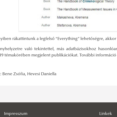
iben rákattintunk a legfelső “Everything” lehetőségre, akkor
ányhelyzetre való tekintettel, más adatbázisokhoz hasonló
19 témakörében megjelent publikációkat. További informáci
: Bene Zsófia, Hevesi Daniella
Impresszum
Linkek