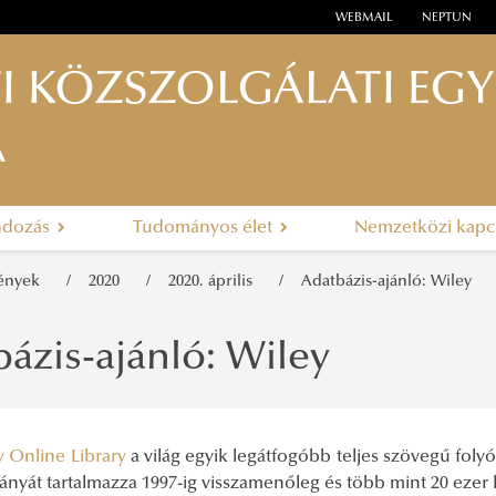
WEBMAIL
NEPTUN
I KÖZSZOLGÁLATI EG
A
ndozás
Tudományos élet
Nemzetközi kapc
mények
2020
2020. április
Adatbázis-ajánló: Wiley
ázis-ajánló: Wiley
y Online Library
a világ egyik legátfogóbb teljes szövegű folyói
ányát tartalmazza 1997-ig visszamenőleg és több mint 20 ezer