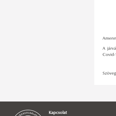
Adatbázis-ajánló: Taylor & Francis
Amenny
A járv
Covid-
Szöveg
Kapcsolat