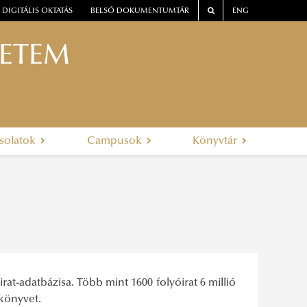
DIGITÁLIS OKTATÁS
BELSŐ DOKUMENTUMTÁR
ENG
YETEM
solatok
Campusok
Könyvtár
rat-adatbázisa. Több mint 1600 folyóirat 6 millió
 könyvet.