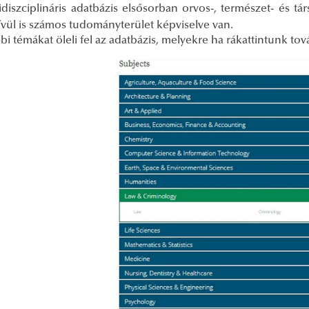
idiszciplináris adatbázis elsősorban orvos-, természet- és 
ívül is számos tudományterület képviselve van.
bi témákat öleli fel az adatbázis, melyekre ha rákattintunk to