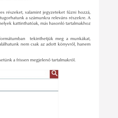
s részeket, valamint jegyzeteket fűzni hozzá,
átugorhatunk a számunkra releváns részekre. A
amelyek kattinthatóak, más hasonló tartalmakhoz
F formátumban tekinthetjük meg a munkákat,
 találhatunk nem csak az adott könyvről, hanem
hetünk a frissen megjelenő tartalmakról.