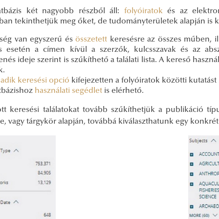
tbázis két nagyobb részből áll:
folyóiratok
és az elektro
ban tekinthetjük meg őket, de tudományterületek alapján is
ség van egyszerű és
összetett
keresésre az összes műben, ill
s esetén a címen kívül a szerzők, kulcsszavak és az abszt
nés ideje szerint is szűkíthető a találati lista. A kereső haszná
k.
adik keresési opció
kifejezetten a folyóiratok közötti kutatást 
tbázishoz
használati segédlet
is elérhető.
tt keresési találatokat tovább szűkíthetjük a publikáció tí
, vagy tárgykör alapján, továbbá kiválaszthatunk egy konkrét 