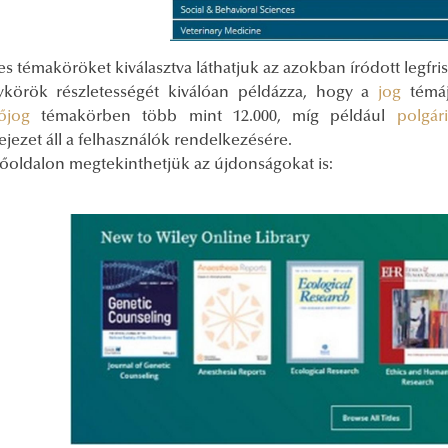
s témaköröket kiválasztva láthatjuk az azokban íródott legfri
ykörök részletességét kiválóan példázza, hogy a
jog
témáj
őjog
témakörben több mint 12.000, míg például
polgár
jezet áll a felhasználók rendelkezésére.
őoldalon megtekinthetjük az újdonságokat is: