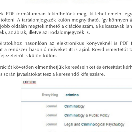
ek PDF formátumban tekinthetőek meg, ki lehet emelni egye
etölteni. A tartalomjegyzék külön megnyitható, így könnyen 
 jobb oldalán megtekinthető a citációs szám, a kulcsszavak (
k), az ábrák, illetve az irodalomjegyzék is.
óiratokhoz hasonlóan az elektronikus könyveknél is PD
nt a rendszer hasonló műveket itt is ajánl. Rövid ismertetőt
ejezeteiről is külön-külön.
rációt követően elmenthetjük kereséseinket és értesítést kér
 során javaslatokat tesz a keresendő kifejezésre.