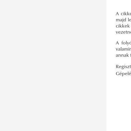
Adatbázis-ajánló: Global Health and
Nyitvatartási idő változás a Nyelvi
Human Rights Database
Gyűjteményben
A cikk
Adatbázis-ajánló: HeinOnline
majd l
cikkek
Adatbázis-ajánló: HUNGARICANA
vezetne
Adatbázis-ajánló: JSTOR Security
A foly
StudiesBrill Journals
valami
annak f
Adatbázis-ajánló: Magyar jogi
adatbázisok
Regiszt
Gépelés
Adatbázis-ajánló: MEK-EPA-DKA és a
NAVA
Adatbázis-ajánló: Oxford
Adatbázis-ajánló: Scimago
Adatbázis-ajánló: Scopus (Elsevier)
Adatbázis-ajánló: SpringerLink