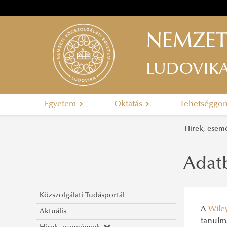
NEMZET
LUDOVIK
Egyetem
Oktatás
Tehetséggo
Hírek, ese
Adatb
Közszolgálati Tudásportál
A
Wile
Aktuális
tanulm