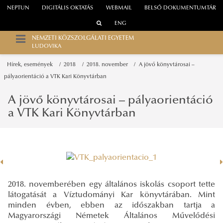
NEPTUN
DIGITÁLIS OKTATÁS
WEBMAIL
BELSŐ DOKUMENTUMTÁR
ENG
NEMZETI KÖZSZOLGÁLATI EGYETEM
LUDOVIKA
Hírek, események
2018
2018. november
A jövő könyvtárosai –
pályaorientáció a VTK Kari Könyvtárban
A jövő könyvtárosai – pályaorientáció
a VTK Kari Könyvtárban
2018. novemberében egy általános iskolás csoport tette
látogatását a Víztudományi Kar könyvtárában. Mint
minden évben, ebben az időszakban tartja a
Magyarországi Németek Általános Művelődési