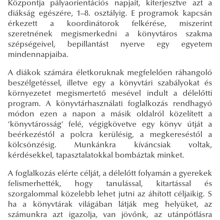
Központja pályaorientációs napjait, kiterjesztve azt a
diákság egészére, 1–8. osztályig. E programok kapcsán
érkezett a koordinátorok felkérése, miszerint
szeretnének megismerkedni a könyvtáros szakma
szépségeivel, bepillantást nyerve egy egyetem
mindennapjaiba.
A diákok számára életkoruknak megfelelően ráhangoló
beszélgetéssel, illetve egy a könyvtári szabályokat és
környezetet megismertető mesével indult a délelőtti
program. A könyvtárhasználati foglalkozás rendhagyó
módon ezen a napon a másik oldalról közelített a
’könyvtárosság’ felé, végigkövetve egy könyv útját a
beérkezéstől a polcra kerülésig, a megkereséstől a
kölcsönzésig. Munkánkra kíváncsiak voltak,
kérdésekkel, tapasztalatokkal bombáztak minket.
A foglalkozás elérte célját, a délelőtt folyamán a gyerekek
felismerhették, hogy tanulással, kitartással és
szorgalommal közelebb lehet jutni az áhított céljaikig. S
ha a könyvtárak világában látják meg helyüket, az
számunkra azt igazolja, van jövőnk, az utánpótlásra