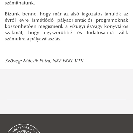
számíthatunk.
Bízunk benne, hogy már az alsó tagozatos tanulók az
évről évre ismétlődő pályaorientációs programoknak
köszönhetően megismerik a vízügyi és/vagy könyvtáros
szakmát, hogy egyszerűbbé és tudatosabbá válik
számukra a pályaválasztás.
Szöveg: Mácsik Petra, NKE EKKL VTK
Közszolgálati Tudásportál
Aktuális
Hírek, események