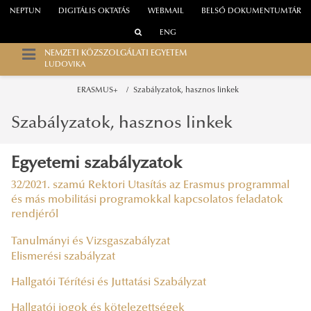
NEPTUN
DIGITÁLIS OKTATÁS
WEBMAIL
BELSŐ DOKUMENTUMTÁR
ENG
NEMZETI KÖZSZOLGÁLATI EGYETEM
LUDOVIKA
ERASMUS+
Szabályzatok, hasznos linkek
Szabályzatok, hasznos linkek
Egyetemi szabályzatok
32/2021. szamú Rektori Utasítás az Erasmus programmal
és más mobilitási programokkal kapcsolatos feladatok
rendjéről
Tanulmányi és Vizsgaszabályzat
Elismerési szabályzat
Hallgatói Térítési és Juttatási Szabályzat
Hallgatói jogok és kötelezettségek