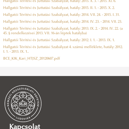
Hallgatói Térítési és Juttatási Szabályzat, hatály: 2015. X. 3. - 2015. XI. 6.
Hallgatói Térítési és Juttatási Szabályzat, hatály: 2015. II. 1. - 2015. X. 2.
Hallgatói Térítési és Juttatási Szabályzat, hatály: 2014. VII. 24. - 2015. I. 31.
Hallgatói Térítési és Juttatási Szabályzat, hatály: 2014. IV. 23. - 2014. VII. 23.
Hallgatói Térítési és Juttatási Szabályzat, hatály: 2013. IX. 2. - 2014. IV. 22. (a
45. § rendelkezései 2013. VII. 16-án léptek hatályba)
Hallgatói Térítési és Juttatási Szabályzat, hatály: 2012. I. 1. - 2013. IX. 1.
Hallgatói Térítési és Juttatási Szabályzat 4. számú melléklete, hatály: 2012.
I. 1. - 2013. IX. 1.
.
BCE_KIK_Kari_HTJSZ_20120607.pdf
Kapcsolat