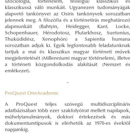
szociológia, történelem, teológia) klasszikus és
klasszikussá váló munkáit. Ugyanezen tudományágak
alapvető tankönyvei az Osiris tankönyvek sorozatban
jelennek meg. A filozófia és a történetírás meghatározó
alapmunkáit (Bahtyin, Heidegger, Kant, Locke,
Schopenhauer, Hérodotosz, Plutarkhosz, Suetonius,
Thuküdidész, Xenophón) a Sapientia humana
sorozatban adjuk ki. Egyik legfontosabb feladatunknak
tartjuk a mai és klasszikus magyar történeti művek
megjelentetését (Millenniumi magyar történelem), illetve
a történeti közgondolkodás alakítását (Nemzet és
emlékezet).
-
ProQuest OneAcademic
A ProQuest teljes szövegű multidiszciplináris
adatbázisában több ezer szakfolyóirat mellett napilapok,
műhelytanulmányok, doktori értekezések és más
dokumentumtípusok is elérhetők az 1970-es évektől
napjainkig.