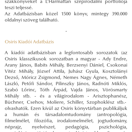
szakkönyveket a L’Harmattan szépirodalmi portfoliója
teszi teljessé.
Az Adatbázisban közel 1500 könyv, mintegy 390.000
oldalnyi szöveg található.
-
Osiris Kiadói Adatbázis
A kiadói adatbázisban a legfontosabb sorozatok (az
Osiris klasszikusok sorozatban a magyar - Ady Endre,
Arany János, Babits Mihály, Berzsenyi Dániel, Csokonai
Vitéz Mihály, József Attila, Juhász Gyula, Kosztolányi
Dezső, Móricz Zsigmond, Nemes Nagy Ágnes, Németh
László, Petőfi Sándor, Pilinszky János, Radnóti Miklós,
Szabó Lőrinc, Tóth Árpád, Vajda János, Vörösmarty
Mihály stb. - és a világirodalom - Arisztophanész,
Büchner, Csehov, Moliere, Schiller, Szophoklész stb.-
olvashatók. Ezen kívül az Osiris könyvtárban publikáljuk
a humán és társadalomtudomány (antropológia,
filmelmélet, filozófia, irodalomelmélet, jogtudomány,
néprajz, nyelvészet, pedagógia, pszichológia,