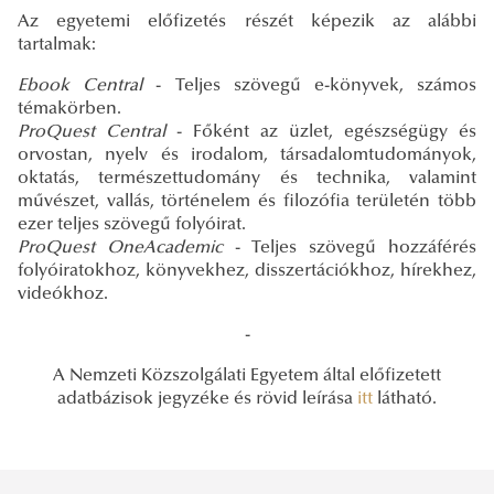
Az egyetemi előfizetés részét képezik az alábbi
tartalmak:
Ebook Central
- Teljes szövegű e-könyvek, számos
témakörben.
ProQuest Central
- Főként az üzlet, egészségügy és
orvostan, nyelv és irodalom, társadalomtudományok,
oktatás, természettudomány és technika, valamint
művészet, vallás, történelem és filozófia területén több
ezer teljes szövegű folyóirat.
ProQuest OneAcademic
- Teljes szövegű hozzáférés
folyóiratokhoz, könyvekhez, disszertációkhoz, hírekhez,
videókhoz.
-
A Nemzeti Közszolgálati Egyetem által előfizetett
adatbázisok jegyzéke és rövid leírása
itt
látható.