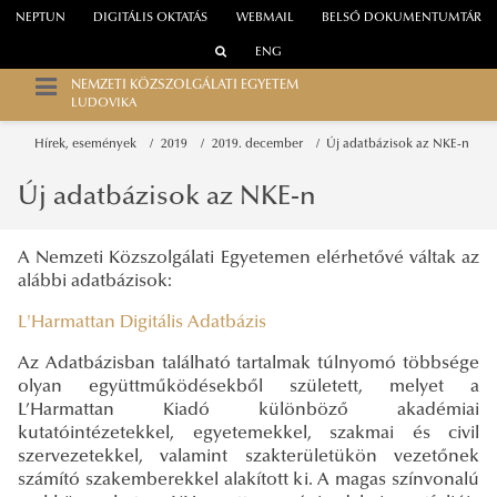
NEPTUN
DIGITÁLIS OKTATÁS
WEBMAIL
BELSŐ DOKUMENTUMTÁR
ENG
NEMZETI KÖZSZOLGÁLATI EGYETEM
LUDOVIKA
Hírek, események
2019
2019. december
Új adatbázisok az NKE-n
Új adatbázisok az NKE-n
A Nemzeti Közszolgálati Egyetemen elérhetővé váltak az
alábbi adatbázisok:
L'Harmattan Digitális Adatbázis
Az Adatbázisban található tartalmak túlnyomó többsége
olyan együttműködésekből született, melyet a
L’Harmattan Kiadó különböző akadémiai
kutatóintézetekkel, egyetemekkel, szakmai és civil
szervezetekkel, valamint szakterületükön vezetőnek
számító szakemberekkel alakított ki. A magas színvonalú