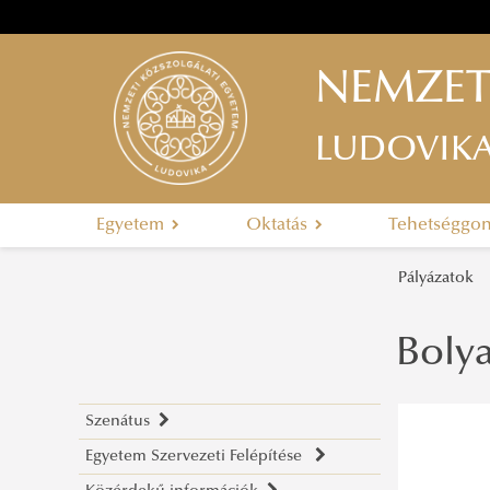
NEMZET
LUDOVIK
Egyetem
Oktatás
Tehetséggo
Pályázatok
Bolya
Szenátus
Egyetem Szervezeti Felépítése
A szenátus tagjai