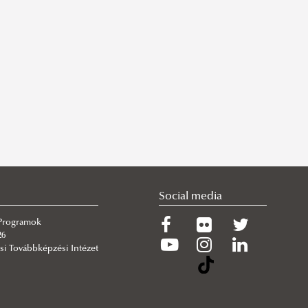
Social media
 Programok
26
si Továbbképzési Intézet