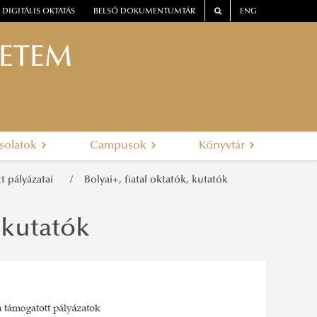
DIGITÁLIS OKTATÁS
BELSŐ DOKUMENTUMTÁR
ENG
YETEM
solatok
Campusok
Könyvtár
tt pályázatai
Bolyai+, fiatal oktatók, kutatók
, kutatók