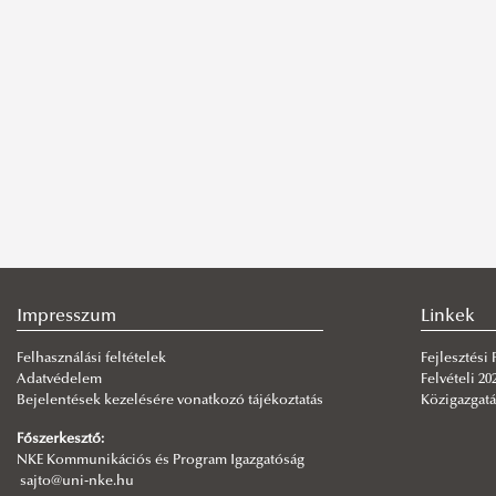
Impresszum
Linkek
Felhasználási feltételek
Fejlesztési
Adatvédelem
Felvételi 20
Bejelentések kezelésére vonatkozó tájékoztatás
Közigazgatá
Főszerkesztő:
NKE Kommunikációs és Program Igazgatóság
sajto@uni-nke.hu