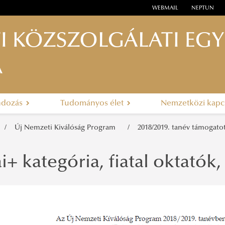
WEBMAIL
NEPTUN
I KÖZSZOLGÁLATI EG
A
ndozás
Tudományos élet
Nemzetközi kapc
Új Nemzeti Kiválóság Program
2018/2019. tanév támogato
i+ kategória, fiatal oktatók