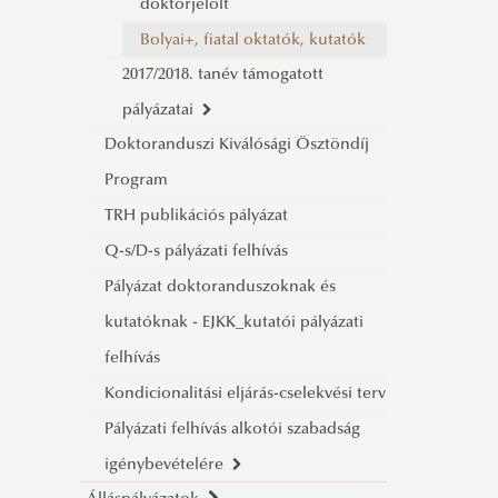
Németh András
doktorjelölt
Kiss Dávid
Bolyai+, fiatal oktatók, kutatók
2017/2018. tanév támogatott
Szánti Gábor
pályázatai
Doktoranduszi Kiválósági Ösztöndíj
"A" keret, alapképzés
Program
"A" keret, mesterképzés
TRH publikációs pályázat
"B" keret, doktorandusz,
Q-s/D-s pályázati felhívás
doktorjelölt
Pályázat doktoranduszoknak és
"C" keret, fiatal oktatók, kutatók
kutatóknak - EJKK_kutatói pályázati
felhívás
Kondicionalitási eljárás-cselekvési terv
Pályázati felhívás alkotói szabadság
igénybevételére