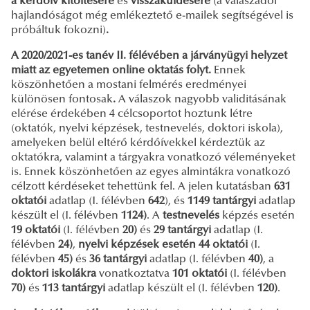
a kérdőív kitöltésére
és
visszaküldésére
(a válaszadói
hajlandóságot még emlékeztető e-mailek segítségével is
próbáltuk fokozni)
.
A 2020/2021-es tanév II. félévében a járványügyi helyzet
miatt az egyetemen online oktatás folyt.
Ennek
köszönhetően a mostani felmérés eredményei
különösen fontosak
.
A válaszok nagyobb validitásának
elérése érdekében 4 célcsoportot hoztunk létre
(oktatók, nyelvi képzések, testnevelés, doktori iskola),
amelyeken belül eltérő kérdőívekkel kérdeztük az
oktatókra, valamint a tárgyakra vonatkozó véleményeket
is. Ennek köszönhetően az egyes almintákra vonatkozó
célzott kérdéseket tehettünk fel. A jelen kutatásban
631
oktatói
adatlap (I. félévben
642
), és
1149 tantárgyi
adatlap
készült el (I. félévben
1124)
. A
testnevelés
képzés esetén
19
oktatói
(I. félévben
20)
és
29
tantárgyi
adatlap (I.
félévben
24)
,
nyelvi képzések esetén 44 oktatói
(I.
félévben
45)
és
36
tantárgyi
adatlap (I. félévben
40)
, a
doktori iskolákra
vonatkoztatva
101 oktatói
(I. félévben
70)
és
113 tantárgyi
adatlap készült el (I. félévben
120)
.