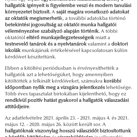
hallgatók igényeit is figyelembe veszi és modern tanulási
környezetet biztosít.
A
saját magára vonatkozó adatokat
az oktatók megismerheti
k, a további adatokba történő
betekintési jogosultság az oktatói munka hallgatói
véleményezése szabályzó alapján történik.
A többi
oktatótól
eltérő munkajellegzetességeik
miatt a
testnevelő tanárok és a nyelvtanárok
valamint a
doktori
iskolák
munkájának értékelésével kapcsolatosan külön
kérdőívet készítettünk.
Ebben a kitöltési periódusban is érvényesíthették a
hallgatók azt a lehetőségüket, hogy amennyiben
kitöltötték a felkínált kérdőíveket, számukra
korábbi
időpontban nyílik meg a vizsgára jelentkezés
lehetősége.
Több éves tapasztalat birtokában kijelenthető, hogy ez
rendkívül pozitív hatást gyakorol a hallgatók válaszadási
attitűdjeire
.
Az adatfelvételre
2021. április 23. - 2021. május 4. és 2021.
május 12. - 2020. május 26. között került sor. A
hallgatóknak viszonylag hosszú válaszidőt biztosítottunk