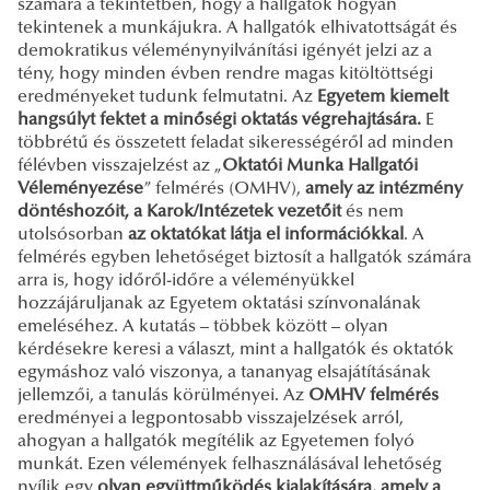
számára a tekintetben, hogy a hallgatók hogyan
tekintenek a munkájukra. A hallgatók elhivatottságát és
demokratikus véleménynyilvánítási igényét jelzi az a
tény, hogy minden évben rendre magas kitöltöttségi
eredményeket tudunk felmutatni. Az
Egyetem kiemelt
hangsúlyt fektet a minőségi oktatás végrehajtására.
E
többrétű és összetett feladat sikerességéről ad minden
félévben visszajelzést az „
Oktatói Munka Hallgatói
Véleményezése
” felmérés (OMHV),
amely az intézmény
döntéshozóit, a Karok/Intézetek vezetőit
és nem
utolsósorban
az oktatókat látja el információkkal
. A
felmérés egyben lehetőséget biztosít a hallgatók számára
arra is, hogy időről-időre a véleményükkel
hozzájáruljanak az Egyetem oktatási színvonalának
emeléséhez. A kutatás – többek között – olyan
kérdésekre keresi a választ, mint a hallgatók és oktatók
egymáshoz való viszonya, a tananyag elsajátításának
jellemzői, a tanulás körülményei. Az
OMHV felmérés
eredményei a legpontosabb visszajelzések arról,
ahogyan a hallgatók megítélik az Egyetemen folyó
munkát. Ezen vélemények felhasználásával lehetőség
nyílik egy
olyan együttműködés kialakítására, amely a