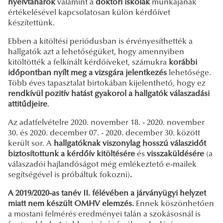
nyelvtanárok
valamint a
doktori iskolák
munkájának
értékelésével kapcsolatosan külön kérdőívet
készítettünk.
Ebben a kitöltési periódusban is érvényesíthették a
hallgatók azt a lehetőségüket, hogy amennyiben
kitöltötték a felkínált kérdőíveket, számukra
korábbi
időpontban nyílt meg a vizsgára jelentkezés
lehetősége.
Több éves tapasztalat birtokában kijelenthető, hogy ez
rendkívül pozitív hatást gyakorol a hallgatók válaszadási
attitűdjeire
.
Az adatfelvételre
2020. november 18. - 2020. november
30. és 2020. december 07. - 2020. december 30. között
került sor. A
hallgatóknak viszonylag hosszú válaszidőt
biztosítottunk a kérdőív kitöltésére
és
visszaküldésére
(a
válaszadói hajlandóságot még emlékeztető e-mailek
segítségével is próbáltuk fokozni)
.
A 2019/2020-as tanév II. félévében a járványügyi helyzet
miatt nem készült OMHV elemzés.
Ennek köszönhetően
a mostani felmérés eredményei talán a szokásosnál is