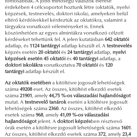
fontosabbak
.
A jobb minőségű válaszok elérése
érdekében 4 célcsoportot hoztunk létre (oktatók, nyelvi
képzések, testnevelés, doktori iskola), amelyeken belül
eltérő kérdőívekkel kérdeztük az oktatókra, valamint a
tárgyakra vonatkozó véleményeket is. Ennek
köszönhetően az egyes almintákra vonatkozó célzott
kérdéseket tehettünk fel. A jelen kutatásban
642 oktatói
adatlap, és
1124 tantárgyi
adatlap készült el. A
testnevelés
képzés esetén
20 oktatói
és
24 tantárgyi
adatlap,
nyelvi
képzések esetén 45 oktatói
és
40 tantárgyi
adatlap, a
doktori iskolákra
vonatkoztatva
70 oktatói
és
120
tantárgyi
adatlap készült el.
Az oktatók esetében
a kitöltésre jogosult lehetőségek
száma
49208
eset. Az összes, kitöltést elkezdő esetek
száma
21901
, amely
44,75 %-os válaszadási hajlandóságot
mutat. A
testnevelő tanárok
esetén a kitöltésre jogosult
lehetőségek száma
2360
. Az összes, kitöltést elkezdő
esetek száma
968
, amely
41,09 %-os válaszadási
hajlandóságot
jelent. A
doktori képzés
ben résztvevő
órák esetén a kitöltésre jogosult lehetőségek száma
1601
.
Az összes, kitöltést elkezdő esetek száma
372
, amely
23,4