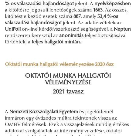
%-os válaszadási hajlandóságot
jelent. A
nyelvképzésben
a kitöltésre jogosult lehetőségek száma
1663
. Az összes,
kitöltést elkezdő esetek száma
887
, amely
53,4 %-os
válaszadási hajlandóságot
jelent. Az adatfelvételek az
UniPoll
on-line kérdőívszerkesztő segítségével, a
Neptun
rendszeren keresztül az
anonimitás
teljes biztosításával
történtek, a
teljes hallgatói mintán.
Oktatói munka hallgatói véleményezése 2020 ősz
OKTATÓI MUNKA HALLGATÓI
VÉLEMÉNYEZÉSE
2021 tavasz
A
Nemzeti Közszolgálati Egyetem
és jogelődeinél
immáron egy évtizedes múltra tekintenek vissza az
OMHV felmérések. Ezek a visszajelzések mindig értékes
adatokat szolgáltattak az intézmény vezetése, oktatói