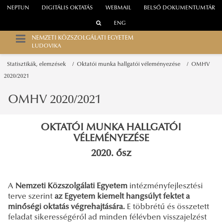
NEPTUN
DIGITÁLIS OKTATÁS
WEBMAIL
BELSŐ DOKUMENTUMTÁR
ENG
NEMZETI KÖZSZOLGÁLATI EGYETEM
LUDOVIKA
Statisztikák, elemzések
Oktatói munka hallgatói véleményezése
OMHV
2020/2021
OMHV 2020/2021
OKTATÓI MUNKA HALLGATÓI
VÉLEMÉNYEZÉSE
2020. ősz
A
Nemzeti Közszolgálati Egyetem
intézményfejlesztési
terve szerint
az Egyetem kiemelt hangsúlyt fektet a
minőségi oktatás végrehajtására.
E többrétű és összetett
feladat sikerességéről ad minden félévben visszajelzést