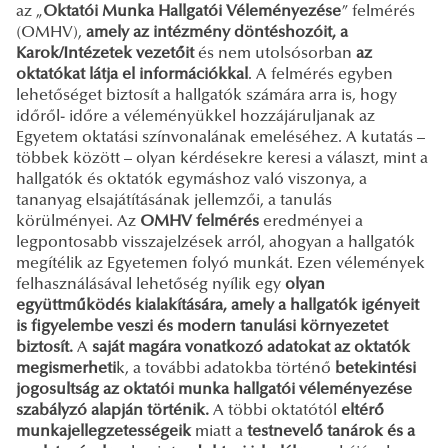
az „
Oktatói Munka Hallgatói Véleményezése
” felmérés
(OMHV),
amely az intézmény döntéshozóit, a
Karok/Intézetek vezetőit
és nem utolsósorban
az
oktatókat látja el információkkal
. A felmérés egyben
lehetőséget biztosít a hallgatók számára arra is, hogy
időről- időre a véleményükkel hozzájáruljanak az
Egyetem oktatási színvonalának emeléséhez. A kutatás –
többek között – olyan kérdésekre keresi a választ, mint a
hallgatók és oktatók egymáshoz való viszonya, a
tananyag elsajátításának jellemzői, a tanulás
körülményei. Az
OMHV felmérés
eredményei a
legpontosabb visszajelzések arról, ahogyan a hallgatók
megítélik az Egyetemen folyó munkát. Ezen vélemények
felhasználásával lehetőség nyílik egy
olyan
együttműködés kialakítására, amely a hallgatók igényeit
is figyelembe veszi és modern tanulási környezetet
biztosít.
A
saját magára vonatkozó adatokat az oktatók
megismerheti
k, a további adatokba történő
betekintési
jogosultság az oktatói munka hallgatói véleményezése
szabályzó alapján történik.
A többi oktatótól
eltérő
munkajellegzetességeik
miatt a
testnevelő tanárok és a