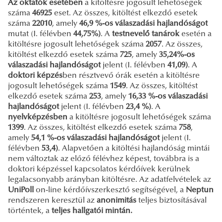
Az oktatók esetében
a kitöltésre jogosult lehetőségek
száma
46925
eset. Az összes, kitöltést elkezdő esetek
száma
22010
, amely
46,9
%-os válaszadási hajlandóságot
mutat (I. félévben
44,75%)
. A
testnevelő tanárok
esetén a
kitöltésre jogosult lehetőségek száma
2057
. Az összes,
kitöltést elkezdő esetek száma
725
, amely
35,24%-os
válaszadási hajlandóságot
jelent (I. félévben
41,09)
. A
doktori képzés
ben résztvevő órák esetén a kitöltésre
jogosult lehetőségek száma
1549
. Az összes, kitöltést
elkezdő esetek száma
253
, amely
16,33 %-os válaszadási
hajlandóságot
jelent (I. félévben
23,4 %)
. A
nyelvképzésben
a kitöltésre jogosult lehetőségek száma
1399
. Az összes, kitöltést elkezdő esetek száma
758
,
amely
54,1 %-os válaszadási hajlandóságot
jelent (I.
félévben
53,4)
. Alapvetően a kitöltési hajlandóság mintái
nem változtak az előző félévhez képest, továbbra is a
doktori képzéssel kapcsolatos kérdőívek kerülnek
legalacsonyabb arányban kitöltésre. Az adatfelvételek az
UniPoll
on-line kérdőívszerkesztő segítségével, a
Neptun
rendszeren keresztül az
anonimitás
teljes biztosításával
történtek, a
teljes hallgatói mintán.