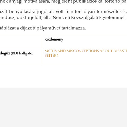
nek anyagi motiválására, megjelent publikációkkal történő pál
ázat benyújtására jogosult volt minden olyan természetes sz
ndusz, doktorjelölt) áll a Nemzeti Közszolgálati Egyetemmel.
 táblázat a díjazott pályaművet tartalmazza.
Közlemény
MYTHS AND MISCONCEPTIONS ABOUT DISASTER
ndegúz
(RDI hallgató)
BETTER?