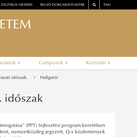
DIGITÁLIS OKTATÁS
BELSŐ DOKUMENTUMTÁR
ENG
YETEM
solatok
Campusok
Könyvtár
yázati időszak
Hallgatói
. időszak
ámogatása” (PPT) fejlesztési program keretében
jelent, nemzetközileg jegyzett, Q-s közlemények