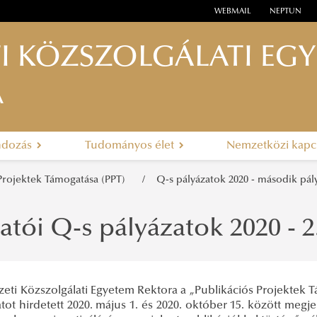
WEBMAIL
NEPTUN
I KÖZSZOLGÁLATI EG
A
ndozás
Tudományos élet
Nemzetközi kapc
 Projektek Támogatása (PPT)
Q-s pályázatok 2020 - második pál
atói Q-s pályázatok 2020 - 2
eti Közszolgálati Egyetem Rektora a „Publikációs Projektek T
tot hirdetett 2020. május 1. és 2020. október 15. között meg