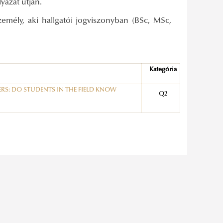
yázat útján.
emély, aki hallgatói jogviszonyban (BSc, MSc,
Kategória
S: DO STUDENTS IN THE FIELD KNOW
Q2