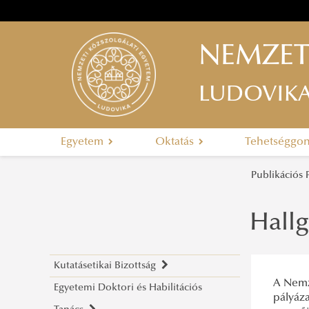
NEMZET
LUDOVIK
Egyetem
Oktatás
Tehetséggo
Publikációs
Hallg
Kutatásetikai Bizottság
A Nemz
Egyetemi Doktori és Habilitációs
Bemutatkozás
pályáza