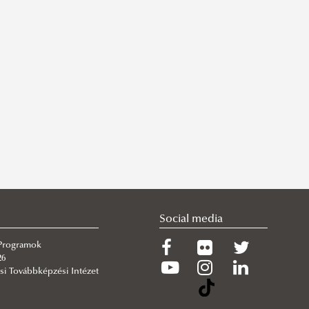
Social media
 Programok
26
si Továbbképzési Intézet