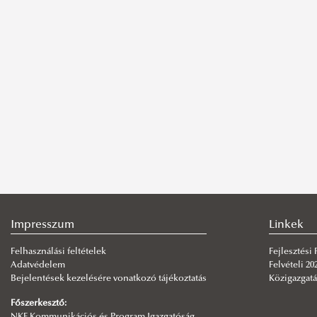
Impresszum
Linkek
Felhasználási feltételek
Fejlesztési
Adatvédelem
Felvételi 20
Bejelentések kezelésére vonatkozó tájékoztatás
Közigazgatá
Főszerkesztő: