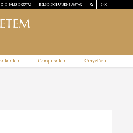
DIGITÁLIS OKTATÁS
BELSŐ DOKUMENTUMTÁR
ENG
YETEM
solatok
Campusok
Könyvtár