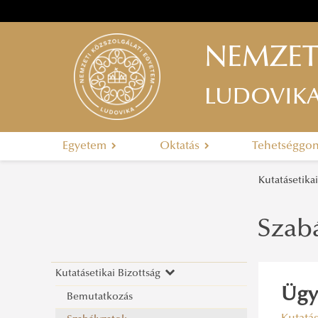
NEMZET
LUDOVIK
Egyetem
Oktatás
Tehetséggo
Kutatásetika
Szab
Kutatásetikai Bizottság
Ügy
Bemutatkozás