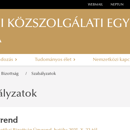
WEBMAIL
NEPTUN
I KÖZSZOLGÁLATI EG
A
ndozás
Tudományos élet
Nemzetközi kapc
i Bizottság
Szabályzatok
ályzatok
rend