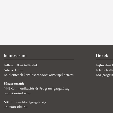
Impresszum
Linkek
Felhasználási feltételek
Fejlesztési
Adatvédelem
Felvételi 20
Bejelentések kezelésére vonatkozó tájékoztatás
Közigazgatá
Főszerkesztő:
NKE Kommunikációs és Program Igazgatóság
sajto@uni-nke.hu
NKE Informatikai Igazgatóság
ini@uni-nke.hu