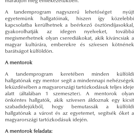
maradjon meg emlékezetükben.
A tandemprogram nagyszerű lehetőséget nyújt
egyetemünk hallgatóinak, hiszen így közelebbi
kapcsolatba kerülhetnek a beérkező ösztöndíjasokkal,
gyakorolhatják az idegen nyelveket, továbbá
megismerhetnek olyan cserediákokat, akik kíváncsiak a
magyar kultúrára, emberekre és szívesen kötnének
barátságot külföldön.
A mentorok
A tandemprogram keretében minden külföldi
hallgatónak egy mentor segít a mindennapi nehézségek
leküzdésében a magyarországi tartózkodásuk teljes ideje
alatt (általában 1 szemeszter). A mentorok olyan
önkéntes hallgatók, akik szívesen áldoznak egy kicsit
szabadidejükből, hogy bemutassák a külföldi
hallgatónak a várost és az egyetemet, segítsék őket a
magyarországi tartózkodásuk idején.
A mentorok feladata: