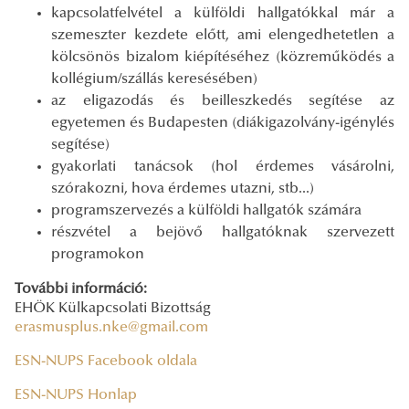
kapcsolatfelvétel a külföldi hallgatókkal már a
szemeszter kezdete előtt, ami elengedhetetlen a
kölcsönös bizalom kiépítéséhez (közreműködés a
kollégium/szállás keresésében)
az eligazodás és beilleszkedés segítése az
egyetemen és Budapesten (diákigazolvány-igénylés
segítése)
gyakorlati tanácsok (hol érdemes vásárolni,
szórakozni, hova érdemes utazni, stb...)
programszervezés a külföldi hallgatók számára
részvétel a bejövő hallgatóknak szervezett
programokon
További információ:
EHÖK Külkapcsolati Bizottság
erasmusplus.nke@gmail.com
ESN-NUPS Facebook oldala
ESN-NUPS Honlap