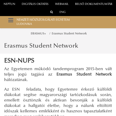
NEPTUN
DIGITÁLIS OKTATÁS
WEBMAIL
BELSŐ DOKUMENTUMTÁR
ENG
NEMZETI KÖZSZOLGÁLATI EGYETEM
LUDOVIKA
ERASMUS+
Erasmus Student Network
Erasmus Student Network
ESN-NUPS
Az Egyetemen működő tandemprogram 2015-ben vált
teljes jogú tagjává az
Erasmus Student Network
hálózatának.
Az ESN feladata, hogy Egyetemre érkező külföldi
diákokat segítse magyarországi tartózkodásuk során,
emellett ösztönzik és aktívan bevonják a külföldi
diákokat a hallgatói életbe, hogy a nálunk eltöltött
időszak kellemes emlékként és hasznos tapasztalatként