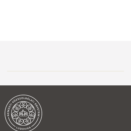
Elérhetőségek
ERASMUS+
Az Erasmus+ programról
Pályázati felhívások
Erasmus+ pályázati portál
Tanulmányi Felhívás
Hallgatói mobilitás
Szakmai Gyakorlat Felhívás