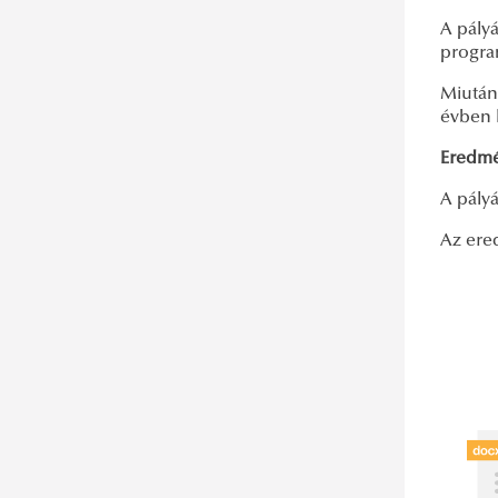
Brazil kutatási ösztöndíj
A pályá
Amerikai-Magyar Koalíció gyakornoki
progra
programja
Miután 
Baden-Württemberg Ösztöndíj
évben 
Felhívás Jelentkezési lehetőség
Eredmé
brüsszeli tanulmányútra
A pályá
DAAD
Az ered
Nyári egyetem Berlinben
Portálok további nemzetközi
ösztöndíj lehetőségekért