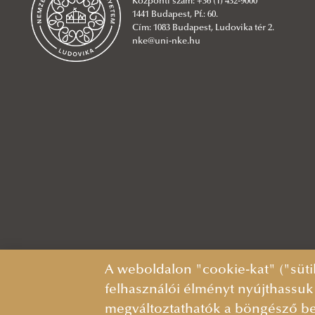
Központi szám: +36 (1) 432-9000
1441 Budapest, Pf.: 60.
Cím: 1083 Budapest, Ludovika tér 2.
nke@uni-nke.hu
A weboldalon "cookie-kat" ("süti
felhasználói élményt nyújthassuk
megváltoztathatók a böngésző be