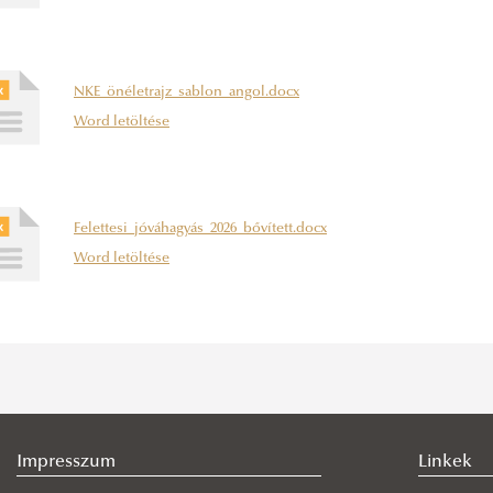
NKE_önéletrajz_sablon_angol.docx
Word letöltése
Felettesi_jóváhagyás_2026_bővített.docx
Word letöltése
Impresszum
Linkek