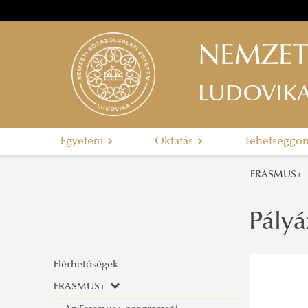
NEMZET
LUDOVIK
Egyetem
Oktatás
Tehetséggo
ERASMUS+
Pályá
Elérhetőségek
ERASMUS+