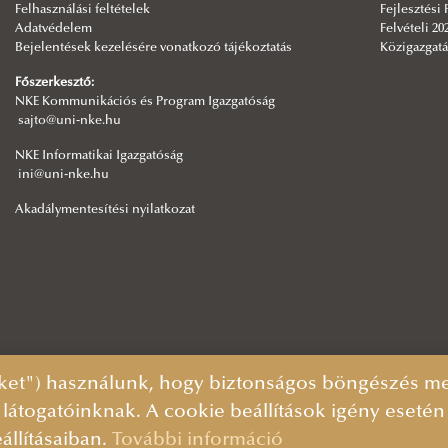
Felhasználási feltételek
Fejlesztési
Adatvédelem
Felvételi 20
Bejelentések kezelésére vonatkozó tájékoztatás
Közigazgatá
Főszerkesztő:
NKE Kommunikációs és Program Igazgatóság
sajto@uni-nke.hu
NKE Informatikai Igazgatóság
ini@uni-nke.hu
Akadálymentesítési nyilatkozat
ket") használunk, hogy biztonságos böngészés mel
 látogatóinknak. A cookie beállítások igény eseté
állításaiban.
További információ