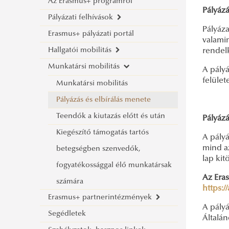
Az Erasmus+ programról
Pályázá
Pályázati felhívások
Pályáza
Erasmus+ pályázati portál
Tanulmányi Felhívás
valami
Hallgatói mobilitás
Szakmai Gyakorlat Felhívás
rendel
Munkatársi mobilitás
Rövid Mobilitások
Hallgatói mobilitás
A pályá
felület
Munkatársi Felhívás
Tanulmányi mobilitás
Munkatársi mobilitás
2026. TAVASZI ERASMUS+
Nemzetközi Kreditmobilitási
Szakmai gyakorlat
Pályázás és elbírálás menete
PÁLYÁZAT EURÓPÁN BELÜL
Program
Pályázás és elbírálás menete
Teendők a kiutazás előtt és után
ELNYERHETŐ RÖVIDTÁVÚ
Szakmai gyakorlat
Pályáz
Blended Intensive Programme
Kiutazás előtt és után
Kiegészítő támogatás tartós
SZAKMAI GYAKORLATI CÉLÚ
Szakmai gyakorlat Magyarország
A pályá
mind az
Kedvezményes tanulmányi rend és
betegségben szenvedők,
DOKTORI MOBILITÁS
Államtudományi és Nemzetközi
külképviseletein
lap kit
vizsgázás
fogyatékossággal élő munkatársak
Hadtudományi és
Tanulmányok Kar
Gyakorlati helyek, tanácsok
Az Eras
Kreditbeszámítás
számára
Honvédtisztképző Kar
Rendészettudományi Kar
Hallgatók
https:
Erasmus+ partnerintézmények
Erasmus+ hallgatói kézikönyv
Államtudományi és Nemzetközi
Hadtudományi és
Munkatársak
A pályá
Segédletek
Europass mobilitási igazolvány
Erasmus+ partnerintézmények
Tanulmányok Kar
Honvédtisztképző Kar
Általá