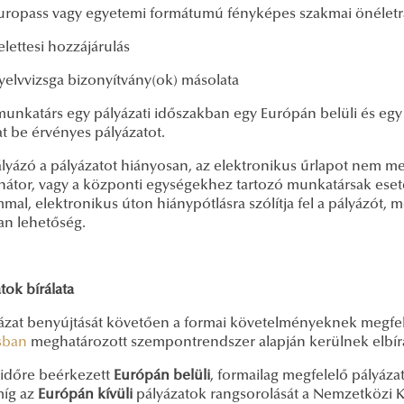
pass vagy egyetemi formátumú fényképes szakmai önéletr
ttesi hozzájárulás
vvizsga bizonyítvány(ok) másolata
munkatárs egy pályázati időszakban egy Európán belüli és egy 
t be érvényes pályázatot.
lyázó a pályázatot hiányosan, az elektronikus űrlapot nem megf
nátor, vagy a központi egységekhez tartozó munkatársak ese
mal, elektronikus úton hiánypótlásra szólítja fel a pályázót, 
an lehetőség.
tok bírálata
ázat benyújtását követően a formai követelményeknek megfel
ásban
meghatározott szempontrendszer alapján kerülnek elbírá
ridőre beérkezett
Európán belüli
, formailag megfelelő pályáza
míg az
Európán kívüli
pályázatok rangsorolását a Nemzetközi Kr