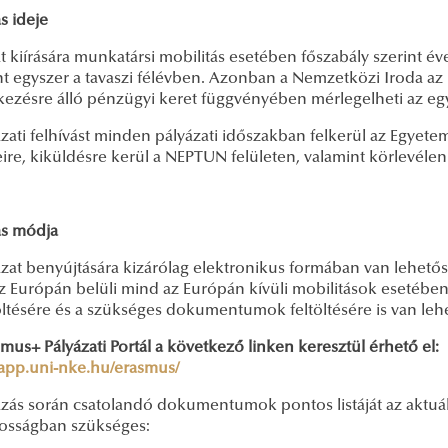
s ideje
t kiírására munkatársi mobilitás esetében főszabály szerint év
nt egyszer a tavaszi félévben. Azonban a Nemzetközi Iroda az
kezésre álló pénzügyi keret függvényében mérlegelheti az egy
zati felhívást minden pályázati időszakban felkerül az Egyet
eire, kiküldésre kerül a NEPTUN felületen, valamint körlevélen
ás módja
zat benyújtására kizárólag elektronikus formában van lehetős
 Európán belüli mind az Európán kívüli mobilitások esetében.
öltésére és a szükséges dokumentumok feltöltésére is van leh
mus+ Pályázati Portál a következő linken keresztül érhető el:
//app.uni-nke.hu/erasmus/
zás során csatolandó dokumentumok pontos listáját az aktuális
nosságban szükséges: