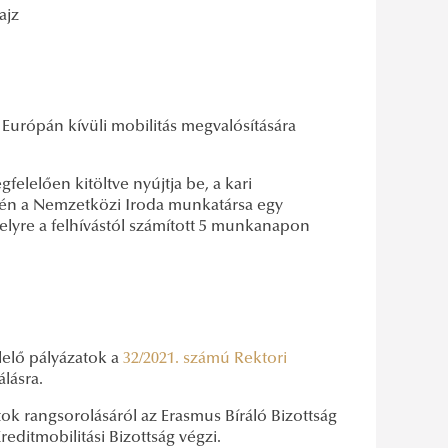
ajz
Európán kívüli mobilitás megvalósítására
elelően kitöltve nyújtja be, a kari
tén a Nemzetközi Iroda munkatársa egy
melyre a felhívástól számított 5 munkanapon
elő pályázatok a
32/2021. számú Rektori
lásra.
tok rangsorolásáról az Erasmus Bíráló Bizottság
editmobilitási Bizottság végzi.