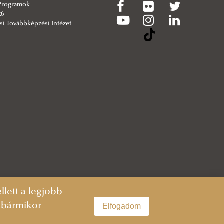
 Programok
26
si Továbbképzési Intézet
lett a legjobb
n bármikor
Elfogadom