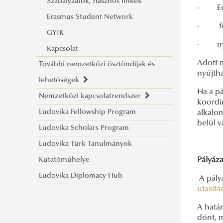
Szabályzatok, hasznos linkek
Erasmus Hallgatói Charta
Nemzetközi Kreditmobilitási
Nemeskürty István Tanárképző
· Euro
Erasmus Student Network
Kiegészítő támogatás tartós
Program partnerintézmények
Kar
· fele
GYIK
betegségben szenvedők,
· nyel
Kapcsolat
fogyatékossággal élő hallgatók
Adott 
További nemzetközi ösztöndíjak és
számára
nyújtha
lehetőségek
Esélyegyenlőségi kiegészítő
Ha a pá
Nemzetközi kapcsolatrendszer
Általános információk
támogatás hallgatóknak
koordi
Ludovika Fellowship Program
CEEPUS
Nemzetközi kapcsolatrendszer
alkalom
GYIK
belül v
Ludovika Scholars Program
Fulbright
Intézményközi együttműködési
A CEEPUS programról
Ludovika Türk Tanulmányok
Diaszpóra Felsőoktatási Ösztöndíj
megállapodások
Pályázati felhívások
Kutatóműhelye
Pályáza
Hungary Foundation programok
Hallgatói Mobilitás
Ludovika Diplomacy Hub
Török ösztöndíj
A pály
utasít
Deutsche Bundesstiftung Umwelt
A hatá
ösztöndíj
dönt, 