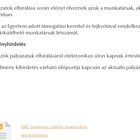
zatok elbírálása során előnyt élveznek azok a munkatársak, ak
mban.
az Egyetem adott támogatási kerettel és fejkvótával rendelke
kiküldhető munkatársak létszámát.
nyhirdetés
zók pályázatuk elbírálásáról elektronikus úton kapnak értesíté
mény kihirdetés várható időpontja kapcsán az aktuális pályáz
NKE_önéletrajz_sablon_magyar.docx
Word letöltése