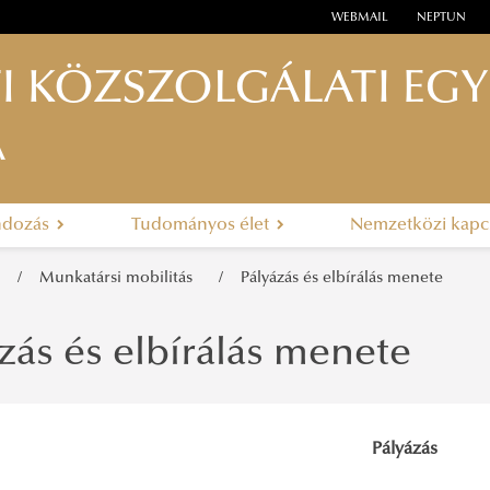
WEBMAIL
NEPTUN
I KÖZSZOLGÁLATI EG
A
ndozás
Tudományos élet
Nemzetközi kapc
Munkatársi mobilitás
Pályázás és elbírálás menete
zás és elbírálás menete
Pályázás