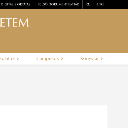
DIGITÁLIS OKTATÁS
BELSŐ DOKUMENTUMTÁR
ENG
YETEM
solatok
Campusok
Könyvtár