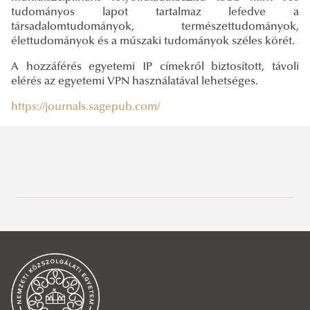
tudományos lapot tartalmaz lefedve a
társadalomtudományok, természettudományok,
élettudományok és a műszaki tudományok széles körét.
A hozzáférés egyetemi IP címekről biztosított, távoli
elérés az egyetemi VPN használatával lehetséges.
https://journals.sagepub.com/
Közszolgálati Tudásportál
Aktuális
Hírek, események
2026
2025
2026. június