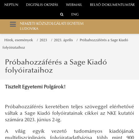
NEPTUN
DIGITÁLIS OKTATÁS
WEBMAIL
BELSŐ DOKUMENTUMTÁR
ENG
NEMZETI KÖZSZOLGÁLATI EGYETEM
LUDOVIKA
Hírek, események
2023
2023. április
Próbahozzáférés a Sage Kiadó
folyóirataihoz
Próbahozzáférés a Sage Kiadó
folyóirataihoz
Tisztelt Egyetemi Polgárok!
Próbahozzáférés keretében teljes szöveggel elérhetővé
váltak a Sage Kiadó folyóiratainak cikkei az NKE kutatói
számára 2023. június 2-ig.
A világ egyik vezető tudományos kiadójának
multidiszciplináris folyóiratadatbázisa több mint 900