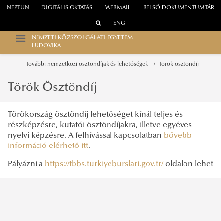
NEPTUN
DIGITÁLIS OKTATÁS
WEBMAIL
BELSŐ DOKUMENTUMTÁR
ENG
NEMZETI KÖZSZOLGÁLATI EGYETEM
LUDOVIKA
További nemzetközi ösztöndíjak és lehetőségek
Török ösztöndíj
Török Ösztöndíj
Törökország ösztöndíj lehetőséget kínál teljes és
részképzésre, kutatói ösztöndíjakra, illetve egyéves
nyelvi képzésre. A felhívással kapcsolatban
bővebb
információ elérhető itt
.
Pályázni a
https://tbbs.turkiyeburslari.gov.tr/
oldalon lehet