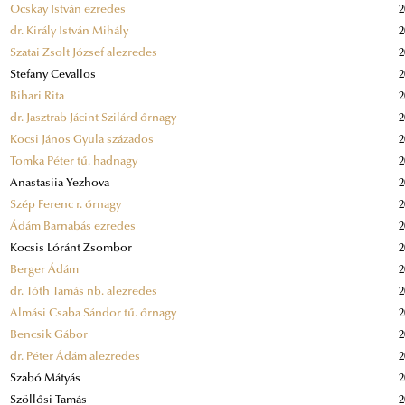
Ocskay István ezredes
2
dr. Király István Mihály
2
Szatai Zsolt József alezredes
2
Stefany Cevallos
2
Bihari Rita
2
dr. Jasztrab Jácint Szilárd őrnagy
2
Kocsi János Gyula százados
2
Tomka Péter tű. hadnagy
2
Anastasiia Yezhova
2
Szép Ferenc r. őrnagy
2
Ádám Barnabás ezredes
2
Kocsis Lóránt Zsombor
2
Berger Ádám
2
dr. Tóth Tamás nb. alezredes
2
Almási Csaba Sándor tű. őrnagy
2
Bencsik Gábor
2
dr. Péter Ádám alezredes
2
Szabó Mátyás
2
Szöllősi Tamás
2