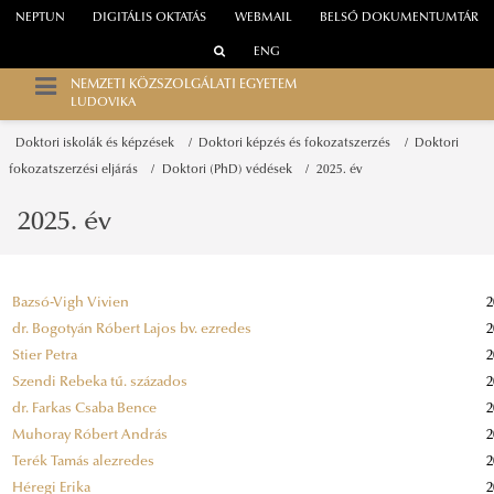
NEPTUN
DIGITÁLIS OKTATÁS
WEBMAIL
BELSŐ DOKUMENTUMTÁR
ENG
NEMZETI KÖZSZOLGÁLATI EGYETEM
LUDOVIKA
Doktori iskolák és képzések
Doktori képzés és fokozatszerzés
Doktori
fokozatszerzési eljárás
Doktori (PhD) védések
2025. év
2025. év
Bazsó-Vigh Vivien
2
dr. Bogotyán Róbert Lajos bv. ezredes
2
Stier Petra
2
Szendi Rebeka tű. százados
2
dr. Farkas Csaba Bence
2
Muhoray Róbert András
2
Terék Tamás alezredes
2
Héregi Erika
2