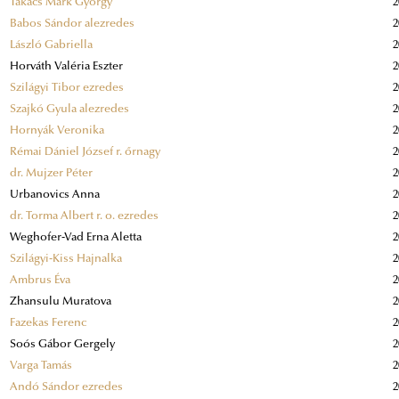
Takács Márk György
2
Babos Sándor alezredes
2
László Gabriella
2
Horváth Valéria Eszter
2
Szilágyi Tibor ezredes
2
Szajkó Gyula alezredes
2
Hornyák Veronika
2
Rémai Dániel József r. őrnagy
2
dr. Mujzer Péter
2
Urbanovics Anna
2
dr. Torma Albert r. o. ezredes
2
Weghofer-Vad Erna Aletta
2
Szilágyi-Kiss Hajnalka
2
Ambrus Éva
2
Zhansulu Muratova
2
Fazekas Ferenc
2
Soós Gábor Gergely
2
Varga Tamás
2
Andó Sándor ezredes
2