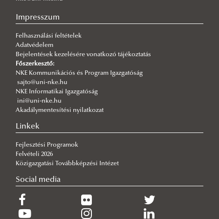
2021.
Doktori pótfelvételi 2026/2027
Jelentkezés általános feltételei
Impresszum
2020.
Letölthető dokumentumok
Felhasználási feltételek
2019.
Doktori (PhD) védések
Adatvédelem
Bejelentések kezelésére vonatkozó tájékoztatás
2026. év
Főszerkesztő:
2025. év
NKE Kommunikációs és Program Igazgatóság
sajto@uni-nke.hu
2024. év
NKE Informatikai Igazgatóság
ini@uni-nke.hu
2023. év
Akadálymentesítési nyilatkozat
2022. év
Linkek
2021. év
Fejlesztési Programok
2020. év
Felvételi 2026
Közigazgatási Továbbképzési Intézet
2019. év
Social media
2018. év
2017. év
2016. év