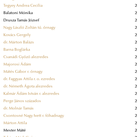
Tegyey Andrea Cecília
2
Balatoni Mónika
2
Drusza Tamás József
2
Nagy László Zoltán tű. őrnagy
2
Kovács Gergely
2
dr. Márton Balázs
2
Barna Boglárka
2
Csanádi Győző alezredes
2
Majorosi Ádám
2
Mátés Gábor r. őrnagy
2
dr. Faggyas Attila r. o. ezredes
2
dr. Németh Ágota alezredes
2
Kalmár Ádám István r. alezredes
2
Perge János százados
2
dr. Molnár Tamás
2
Csontosné Nagy Ivett r. főhadnagy
2
Márton Attila
2
Mester Máté
2