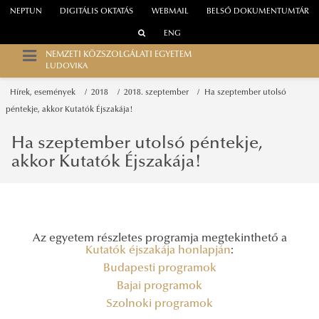
NEPTUN
DIGITÁLIS OKTATÁS
WEBMAIL
BELSŐ DOKUMENTUMTÁR
ENG
NEMZETI KÖZSZOLGÁLATI EGYETEM
LUDOVIKA
Hírek, események
2018
2018. szeptember
Ha szeptember utolsó
péntekje, akkor Kutatók Éjszakája!
Ha szeptember utolsó péntekje,
akkor Kutatók Éjszakája!
Az egyetem részletes programja megtekinthető a
Kutatók éjszakája honlapján
:
Budapesti programok
Bajai programok
Szolnoki programok