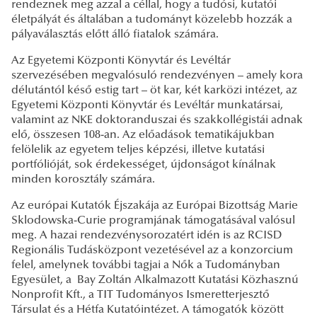
rendeznek meg azzal a céllal, hogy a tudósi, kutatói
életpályát és általában a tudományt közelebb hozzák a
pályaválasztás előtt álló fiatalok számára.
Az Egyetemi Központi Könyvtár és Levéltár
szervezésében megvalósuló rendezvényen – amely kora
délutántól késő estig tart – öt kar, két karközi intézet, az
Egyetemi Központi Könyvtár és Levéltár munkatársai,
valamint az NKE doktoranduszai és szakkollégistái adnak
elő, összesen 108-an. Az előadások tematikájukban
felölelik az egyetem teljes képzési, illetve kutatási
portfólióját, sok érdekességet, újdonságot kínálnak
minden korosztály számára.
Az európai Kutatók Éjszakája az Európai Bizottság Marie
Sklodowska-Curie programjának támogatásával valósul
meg. A hazai rendezvénysorozatért idén is az RCISD
Regionális Tudásközpont vezetésével az a konzorcium
felel, amelynek további tagjai a Nők a Tudományban
Egyesület, a Bay Zoltán Alkalmazott Kutatási Közhasznú
Nonprofit Kft., a TIT Tudományos Ismeretterjesztő
Társulat és a Hétfa Kutatóintézet. A támogatók között